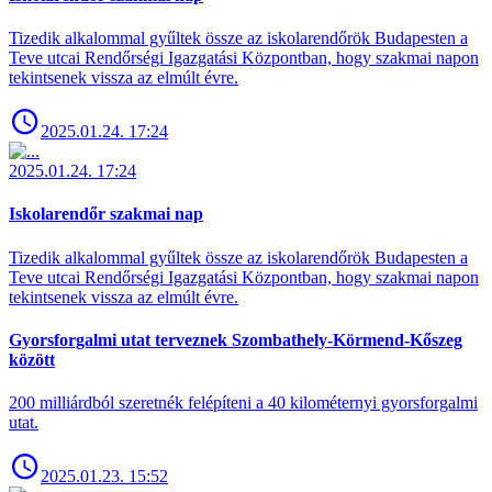
Tizedik alkalommal gyűltek össze az iskolarendőrök Budapesten a
Teve utcai Rendőrségi Igazgatási Központban, hogy szakmai napon
tekintsenek vissza az elmúlt évre.
2025.01.24. 17:24
2025.01.24. 17:24
Iskolarendőr szakmai nap
Tizedik alkalommal gyűltek össze az iskolarendőrök Budapesten a
Teve utcai Rendőrségi Igazgatási Központban, hogy szakmai napon
tekintsenek vissza az elmúlt évre.
Gyorsforgalmi utat terveznek Szombathely-Körmend-Kőszeg
között
200 milliárdból szeretnék felépíteni a 40 kilométernyi gyorsforgalmi
utat.
2025.01.23. 15:52