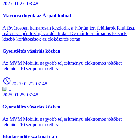
2025.01.27. 08:48
Márciusi dugók az Árpád hídnál
A fővárosban hamarosan kezdődik a Flórián téri felüljárók felújítása,
március 1-jén lezárják a déli hidat. De már februárban is lesznek
kisebb korlátozások az előkészítés során.
Gyorstöltés vásárlás közben
Az MVM Mobiliti nagyobb teljesítményű elektromos töltőket
telepített 10 szupermarkethez.
2025.01.25. 07:48
2025.01.25. 07:48
Gyorstöltés vásárlás közben
Az MVM Mobiliti nagyobb teljesítményű elektromos töltőket
telepített 10 szupermarkethez.
Iskolarendőr szakmai nap