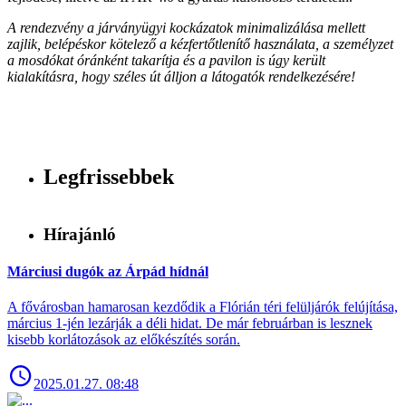
A rendezvény a járványügyi kockázatok minimalizálása mellett
zajlik, belépéskor kötelező a kézfertőtlenítő használata, a személyzet
a mosdókat óránként takarítja és a pavilon is úgy került
kialakításra, hogy széles út álljon a látogatók rendelkezésére!
Legfrissebbek
Hírajánló
Márciusi dugók az Árpád hídnál
A fővárosban hamarosan kezdődik a Flórián téri felüljárók felújítása,
március 1-jén lezárják a déli hidat. De már februárban is lesznek
kisebb korlátozások az előkészítés során.
2025.01.27. 08:48