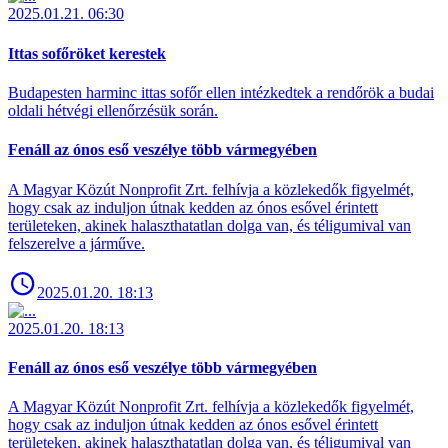
2025.01.21. 06:30
Ittas sofőröket kerestek
Budapesten harminc ittas sofőr ellen intézkedtek a rendőrök a budai
oldali hétvégi ellenőrzésük során.
Fenáll az ónos eső veszélye több vármegyében
A Magyar Közút Nonprofit Zrt. felhívja a közlekedők figyelmét,
hogy csak az induljon útnak kedden az ónos esővel érintett
területeken, akinek halaszthatatlan dolga van, és téligumival van
felszerelve a járműve.
2025.01.20. 18:13
2025.01.20. 18:13
Fenáll az ónos eső veszélye több vármegyében
A Magyar Közút Nonprofit Zrt. felhívja a közlekedők figyelmét,
hogy csak az induljon útnak kedden az ónos esővel érintett
területeken, akinek halaszthatatlan dolga van, és téligumival van