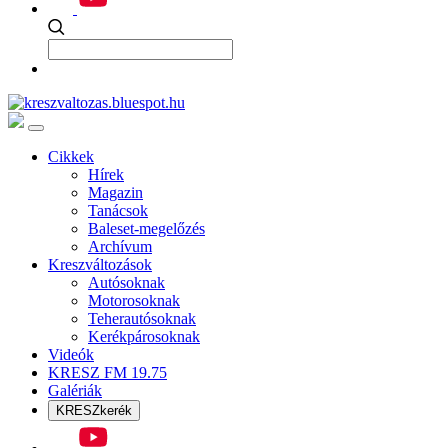
Cikkek
Hírek
Magazin
Tanácsok
Baleset-megelőzés
Archívum
Kreszváltozások
Autósoknak
Motorosoknak
Teherautósoknak
Kerékpárosoknak
Videók
KRESZ FM 19.75
Galériák
KRESZkerék