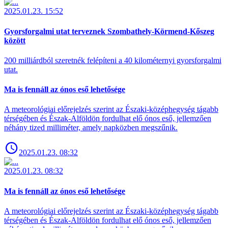
2025.01.23. 15:52
Gyorsforgalmi utat terveznek Szombathely-Körmend-Kőszeg
között
200 milliárdból szeretnék felépíteni a 40 kilométernyi gyorsforgalmi
utat.
Ma is fennáll az ónos eső lehetősége
A meteorológiai előrejelzés szerint az Északi-középhegység tágabb
térségében és Észak-Alföldön fordulhat elő ónos eső, jellemzően
néhány tized milliméter, amely napközben megszűnik.
2025.01.23. 08:32
2025.01.23. 08:32
Ma is fennáll az ónos eső lehetősége
A meteorológiai előrejelzés szerint az Északi-középhegység tágabb
térségében és Észak-Alföldön fordulhat elő ónos eső, jellemzően