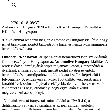
2020.10.18, 08:37
Automotive Hungary 2020 – Nemzetközi Járműipari Beszállítói
Kiállítás a Hungexpon
8. alkalommal rendezik meg az Automotive Hungary kiállítást, hogy
ismét találkozási pontot biztosítson a hazai és nemzetközi járműipari
beszállítók számára.
Október 19-22 között,
az Ipar Napjai nemzetközi ipari szakkiállítás
társrendezvénye a Hungexpon a
z Automotive Hungary kiállítás
. A
rendezvény a járműgyártás teljes folyamatát lefedi, a tervezéstől a
gyártásig, a hazai autógyárak mellett pedig alkatrészgyártók,
beszállítók és a járműiparhoz kötődő oktatási szféra képviselői is
felvonulnak. A rendezvényen közel 100 kiállító vesz részt, ami a
korábbi évek számainál jóval csekélyebb, de a vírushelyzetre való
tekintettel az is nagy eredmény, hogy egyáltalán sikerült
megszervezni az eseményt.
„Napjaink vezető irányzatai, mint például az IPAR 4.0, a
digitalizáció vagy az automatizálás az ipar minden területén
megjelennek, egyik iparág, azon belül egyetlen cég sem nézheti