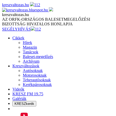
Skip
kreszvaltozas.hu
112
to
content
kreszvaltozas.hu
AZ ORFK-ORSZÁGOS BALESETMEGELŐZÉSI
BIZOTTSÁG HIVATALOS HONLAPJA
SEGÉLYHÍVÁS
112
Cikkek
Hírek
Magazin
Tanácsok
Baleset-megelőzés
Archívum
Kreszváltozások
Autósoknak
Motorosoknak
Teherautósoknak
Kerékpárosoknak
Videók
KRESZ FM 19.75
Galériák
KRESZkerék