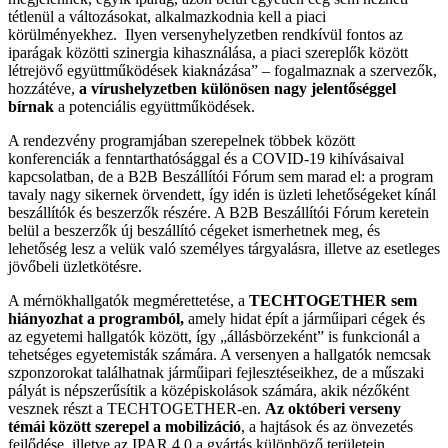
tétlenül a változásokat, alkalmazkodnia kell a piaci
körülményekhez. Ilyen versenyhelyzetben rendkívül fontos az
iparágak közötti szinergia kihasználása, a piaci szereplők között
létrejövő együttműködések kiaknázása” – fogalmaznak a szervezők,
hozzátéve,
a vírushelyzetben különösen nagy jelentőséggel
bírnak
a potenciális együttműködések.
A rendezvény programjában szerepelnek többek között
konferenciák a fenntarthatósággal és a COVID-19 kihívásaival
kapcsolatban, de a B2B Beszállítói Fórum sem marad el: a program
tavaly nagy sikernek örvendett, így idén is üzleti lehetőségeket kínál
beszállítók és beszerzők részére. A B2B Beszállítói Fórum keretein
belül a beszerzők új beszállító cégeket ismerhetnek meg, és
lehetőség lesz a velük való személyes tárgyalásra, illetve az esetleges
jövőbeli üzletkötésre.
A mérnökhallgatók megmérettetése, a
TECHTOGETHER sem
hiányozhat a programból,
amely hidat épít a járműipari cégek és
az egyetemi hallgatók között, így „állásbörzeként” is funkcionál a
tehetséges egyetemisták számára. A versenyen a hallgatók nemcsak
szponzorokat találhatnak járműipari fejlesztéseikhez, de a műszaki
pályát is népszerűsítik a középiskolások számára, akik nézőként
vesznek részt a TECHTOGETHER-en.
Az októberi verseny
témái között szerepel a mobilizáció
, a hajtások és az önvezetés
fejlődése, illetve az IPAR 4.0 a gyártás különböző területein.