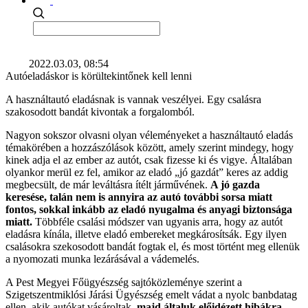
2022.03.03, 08:54
Autóeladáskor is körültekintőnek kell lenni
A használtautó eladásnak is vannak veszélyei. Egy csalásra
szakosodott bandát kivontak a forgalomból.
Nagyon sokszor olvasni olyan véleményeket a használtautó eladás
témakörében a hozzászólások között, amely szerint mindegy, hogy
kinek adja el az ember az autót, csak fizesse ki és vigye. Általában
olyankor merül ez fel, amikor az eladó „jó gazdát” keres az addig
megbecsült, de már leváltásra ítélt járművének.
A jó gazda
keresése, talán nem is annyira az autó további sorsa miatt
fontos, sokkal inkább az eladó nyugalma és anyagi biztonsága
miatt.
Többféle csalási módszer van ugyanis arra, hogy az autót
eladásra kínála, illetve eladó embereket megkárosítsák. Egy ilyen
csalásokra szekosodott bandát fogtak el, és most történt meg ellenük
a nyomozati munka lezárásával a vádemelés.
A Pest Megyei Főügyészség sajtóközleménye szerint a
Szigetszentmiklósi Járási Ügyészség emelt vádat a nyolc banbdatag
ellen, akik autókat vásároltak,
majd általuk előidézett hibákra