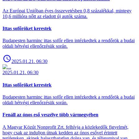
Az Európai Unióban éves összevetésben 0,8 százalékkal, mintegy
10,6 millióra nőtt az eladott új autók száma.
Ittas sofőröket kerestek
Budapesten harminc ittas sofőr ellen intézkedtek a rendőrök a budai
oldali hétvégi ellenőrzésük során.
2025.01.21. 06:30
2025.01.21. 06:30
Ittas sofőröket kerestek
Budapesten harminc ittas sofőr ellen intézkedtek a rendőrök a budai
oldali hétvégi ellenőrzésük során.
Fenáll az ónos eső veszélye több vármegyében
A Magyar Közút Nonprofit Zrt. felhívja a közlekedők figyelmét,
hogy csak az induljon útnak kedden az ónos esővel érintett
területeken, akinek halaszthatatlan dolga van, és téligumival van