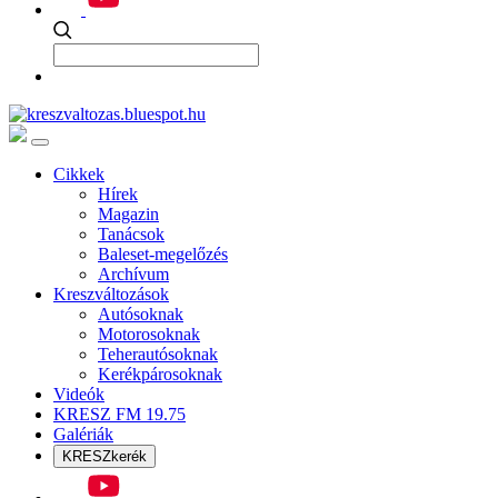
Cikkek
Hírek
Magazin
Tanácsok
Baleset-megelőzés
Archívum
Kreszváltozások
Autósoknak
Motorosoknak
Teherautósoknak
Kerékpárosoknak
Videók
KRESZ FM 19.75
Galériák
KRESZkerék