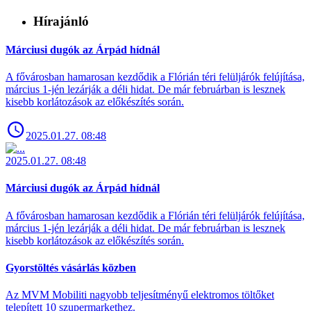
Hírajánló
Márciusi dugók az Árpád hídnál
A fővárosban hamarosan kezdődik a Flórián téri felüljárók felújítása,
március 1-jén lezárják a déli hidat. De már februárban is lesznek
kisebb korlátozások az előkészítés során.
2025.01.27. 08:48
2025.01.27. 08:48
Márciusi dugók az Árpád hídnál
A fővárosban hamarosan kezdődik a Flórián téri felüljárók felújítása,
március 1-jén lezárják a déli hidat. De már februárban is lesznek
kisebb korlátozások az előkészítés során.
Gyorstöltés vásárlás közben
Az MVM Mobiliti nagyobb teljesítményű elektromos töltőket
telepített 10 szupermarkethez.