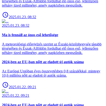
térségében és Észak-Alföldön fordulhat elő ónos eső, jellemzően
néhány tized milliméter, amely napközben megszűnik.
2025.01.23. 08:32
2025.01.23. 08:32
Ma is fennáll az ónos eső lehetősége
A meteorológiai előrejelzés szerint az Északi-középhegység tágabb
térségében és Észak-Alföldön fordulhat elő ónos eső, jellemzően
néhány tized milliméter, amely napközben megszűnik.
2024-ben az EU-ban nőtt az eladott új autók száma
Az Európai Unióban éves összevetésben 0,8 százalékkal, mintegy
10,6 millióra nőtt az eladott új autók száma.
2025.01.22. 09:21
2025.01.22. 09:21
2024-ben az EU-ban nőtt az eladott új autók száma