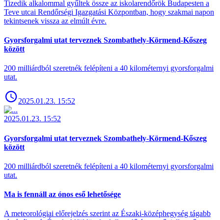
Tizedik alkalommal gyűltek össze az iskolarendőrök Budapesten a
Teve utcai Rendőrségi Igazgatási Központban, hogy szakmai napon
tekintsenek vissza az elmúlt évre.
Gyorsforgalmi utat terveznek Szombathely-Körmend-Kőszeg
között
200 milliárdból szeretnék felépíteni a 40 kilométernyi gyorsforgalmi
utat.
2025.01.23. 15:52
2025.01.23. 15:52
Gyorsforgalmi utat terveznek Szombathely-Körmend-Kőszeg
között
200 milliárdból szeretnék felépíteni a 40 kilométernyi gyorsforgalmi
utat.
Ma is fennáll az ónos eső lehetősége
A meteorológiai előrejelzés szerint az Északi-középhegység tágabb