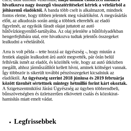
hivatkozva nagy összegű visszatérítéseket kértek a vételárból a
jóhiszemű eladóktól.
A banda több cselt is alkalmazott, mindnek
fontos eleme, hogy többen jelentek meg vásárlóként. A megvásárlás
előtt, az alkudozás során amíg a többiek elterelték az eladó
figyelmét, az egyikük fáradt olajat juttatott az autó
hűtővízkiegyenlítő-tartályába. Az olaj jelenléte a hűtőfolyadékban
hengerfejhibára utal, erre hivatkozva tudtak jelentős összegeket
lealkudni a vételárából.
Arra is volt példa – tette hozzá az ügyészség -, hogy miután a
fentiek alapján lealkudott árú autót megvették, pár órán belül
felhívták ismét az eladót, és közölték vele, hogy az autó útközben
megállt, ahhoz járműszállítót kellett hívni, aminek költségei vannak.
Így többször is sikerült további pénzösszegeket kicsalniuk az
eladóktól.
Az ügyészség szerint 2018 júniusa és 2019 februárja
között tizenhét sértettnek mintegy hétmillió forint kárt okoztak.
A Szigetszentmiklósi Járási Ügyészség az ügyben többrendbeli,
bűnszövetségben és üzletszerűen elkövetett csalás és közokirat-
hamisítás miatt emelt vádat.
Legfrissebbek