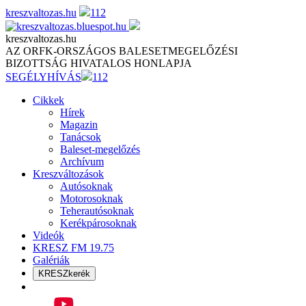
Skip
kreszvaltozas.hu
112
to
content
kreszvaltozas.hu
AZ ORFK-ORSZÁGOS BALESETMEGELŐZÉSI
BIZOTTSÁG HIVATALOS HONLAPJA
SEGÉLYHÍVÁS
112
Cikkek
Hírek
Magazin
Tanácsok
Baleset-megelőzés
Archívum
Kreszváltozások
Autósoknak
Motorosoknak
Teherautósoknak
Kerékpárosoknak
Videók
KRESZ FM 19.75
Galériák
KRESZkerék