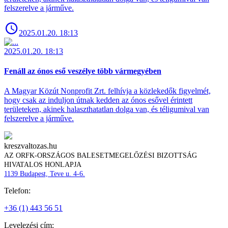
felszerelve a járműve.
2025.01.20. 18:13
2025.01.20. 18:13
Fenáll az ónos eső veszélye több vármegyében
A Magyar Közút Nonprofit Zrt. felhívja a közlekedők figyelmét,
hogy csak az induljon útnak kedden az ónos esővel érintett
területeken, akinek halaszthatatlan dolga van, és téligumival van
felszerelve a járműve.
kreszvaltozas.hu
AZ ORFK-ORSZÁGOS BALESETMEGELŐZÉSI BIZOTTSÁG
HIVATALOS HONLAPJA
1139 Budapest, Teve u. 4-6.
Telefon:
+36 (1) 443 56 51
Levelezési cím: