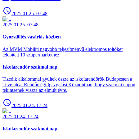
2025.01.25. 07:48
2025.01.25. 07:48
Gyorstöltés vásárlás közben
Az MVM Mobiliti nagyobb teljesítményű elektromos töltőket
telepített 10 szupermarkethez.
Iskolarendőr szakmai nap
Tizedik alkalommal gyűltek össze az iskolarendőrök Budapesten a
Teve utcai Rendőrségi Igazgatási Központban, hogy szakmai napon
tekintsenek vissza az elmúlt évre.
2025.01.24. 17:24
2025.01.24. 17:24
Iskolarendőr szakmai nap