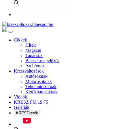
Cikkek
Hírek
Magazin
Tanácsok
Baleset-megelőzés
Archívum
Kreszváltozások
Autósoknak
Motorosoknak
Teherautósoknak
Kerékpárosoknak
Videók
KRESZ FM 19.75
Galériák
KRESZkerék