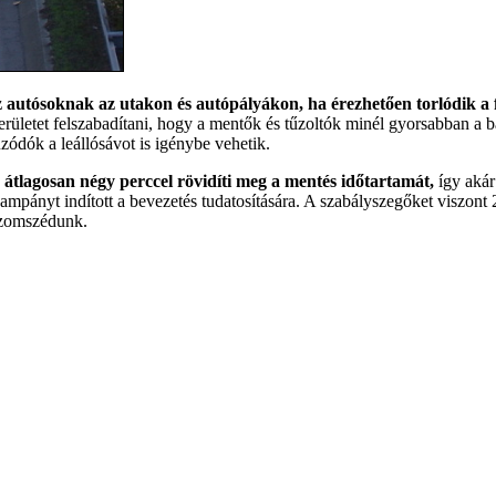
z autósoknak az utakon és autópályákon, ha érezhetően torlódik a
 területet felszabadítani, hogy a mentők és tűzoltók minél gyorsabban a
zódók a leállósávot is igénybe vehetik.
átlagosan négy perccel rövidíti meg a mentés időtartamát,
így akár 
 kampányt indított a bevezetés tudatosítására. A szabályszegőket viszon
 szomszédunk.