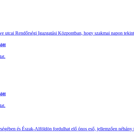
e utcai Rendőrségi Igazgatási Központban, hogy szakmai napon tekints
ött
at.
ött
at.
érségében és Észak-Alföldön fordulhat elő ónos eső, jellemzően néhány