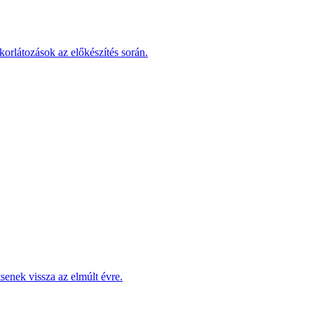
korlátozások az előkészítés során.
enek vissza az elmúlt évre.