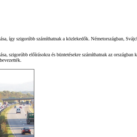
osítása, így szigorúbb számíthatnak a közlekedők. Németországban, Sv
sítása, szigorúbb előírásokra és büntetésekre számíthatnak az országb
 bevezették.