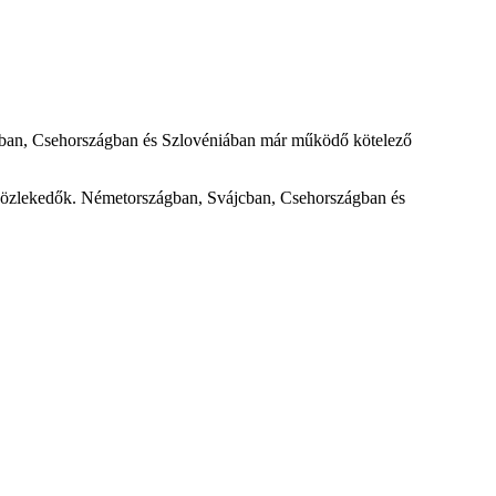
ájcban, Csehországban és Szlovéniában már működő kötelező
an közlekedők. Németországban, Svájcban, Csehországban és