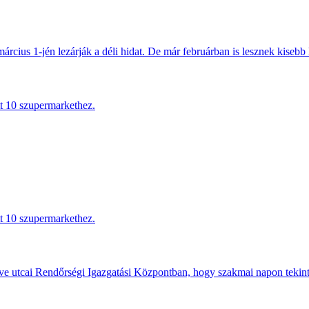
március 1-jén lezárják a déli hidat. De már februárban is lesznek kisebb 
tt 10 szupermarkethez.
tt 10 szupermarkethez.
e utcai Rendőrségi Igazgatási Központban, hogy szakmai napon tekints