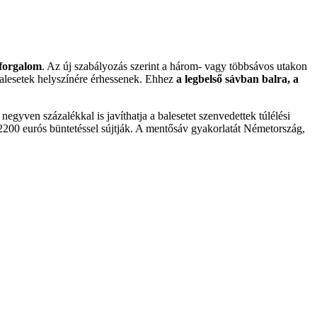
 forgalom
. Az új szabályozás szerint a három- vagy többsávos utakon
 balesetek helyszínére érhessenek. Ehhez
a legbelső sávban balra, a
negyven százalékkal is javíthatja a balesetet szenvedettek túlélési
t 2200 eurós büntetéssel sújtják. A mentősáv gyakorlatát Németország,