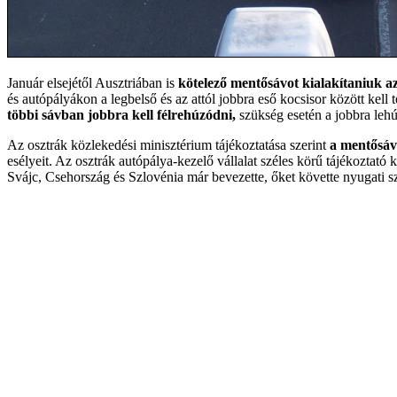
Január elsejétől Ausztriában is
kötelező mentősávot kialakítaniuk a
és autópályákon a legbelső és az attól jobbra eső kocsisor között kell
többi sávban jobbra kell félrehúzódni,
szükség esetén a jobbra lehú
Az osztrák közlekedési minisztérium tájékoztatása szerint
a mentősáv 
esélyeit. Az osztrák autópálya-kezelő vállalat széles körű tájékoztató
Svájc, Csehország és Szlovénia már bevezette, őket követte nyugati