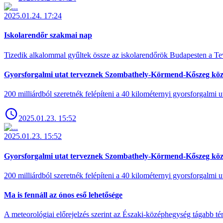
2025.01.24. 17:24
Iskolarendőr szakmai nap
Tizedik alkalommal gyűltek össze az iskolarendőrök Budapesten a Tev
Gyorsforgalmi utat terveznek Szombathely-Körmend-Kőszeg köz
200 milliárdból szeretnék felépíteni a 40 kilométernyi gyorsforgalmi ut
2025.01.23. 15:52
2025.01.23. 15:52
Gyorsforgalmi utat terveznek Szombathely-Körmend-Kőszeg köz
200 milliárdból szeretnék felépíteni a 40 kilométernyi gyorsforgalmi ut
Ma is fennáll az ónos eső lehetősége
A meteorológiai előrejelzés szerint az Északi-középhegység tágabb t