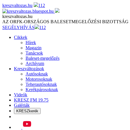
Skip
kreszvaltozas.hu
112
to
content
kreszvaltozas.hu
AZ ORFK-ORSZÁGOS BALESETMEGELŐZÉSI BIZOTTSÁG
SEGÉLYHÍVÁS
112
Cikkek
Hírek
Magazin
Tanácsok
Baleset-megelőzés
Archívum
Kreszváltozások
Autósoknak
Motorosoknak
Teherautósoknak
Kerékpárosoknak
Videók
KRESZ FM 19.75
Galériák
KRESZkerék