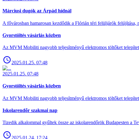
Márciusi dugók az Árpád hídnál
A fővárosban hamarosan kezdődik a Flórián téri felüljárók felújítása, 
Gyorstöltés vásárlás közben
Az MVM Mobiliti nagyobb teljesítményű elektromos töltőket telepíte
2025.01.25. 07:48
2025.01.25. 07:48
Gyorstöltés vásárlás közben
Az MVM Mobiliti nagyobb teljesítményű elektromos töltőket telepíte
Iskolarendőr szakmai nap
Tizedik alkalommal gyűltek össze az iskolarendőrök Budapesten a Tev
2025.01.24. 17:24