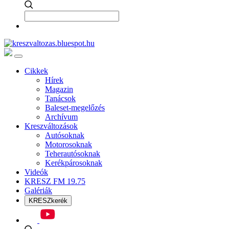
Cikkek
Hírek
Magazin
Tanácsok
Baleset-megelőzés
Archívum
Kreszváltozások
Autósoknak
Motorosoknak
Teherautósoknak
Kerékpárosoknak
Videók
KRESZ FM 19.75
Galériák
KRESZkerék