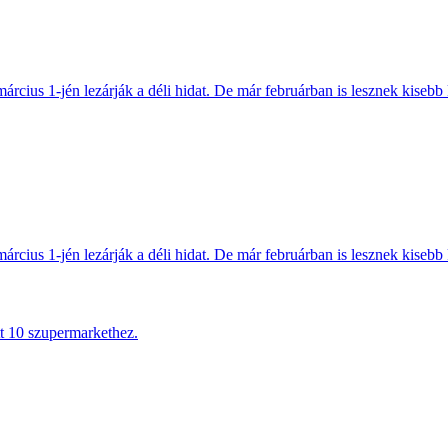
március 1-jén lezárják a déli hidat. De már februárban is lesznek kisebb 
március 1-jén lezárják a déli hidat. De már februárban is lesznek kisebb 
tt 10 szupermarkethez.