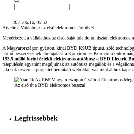
2021.06.16, 05:52
Átvette a Volánbusz az első elektromos járművét
Megérkezett a vállalathoz az első, saját tulajdonú, tisztán elektromos
A Magyarországon gyártott, kínai BYD K9UB típusú, zöld technológiá
jármű beszerzésének támogatására Komárom és Kormárno önkormányz
153,5 millió forint értékű elektromos autóbusz a BYD Electric B
településén egyaránt megújulnak az autóbusz-megállók és a végállomás
lakosok részére a projektet bemutató weboldal, valamint ahhoz kapcso
Az első út a BYD elektromos busszal
Legfrissebbek