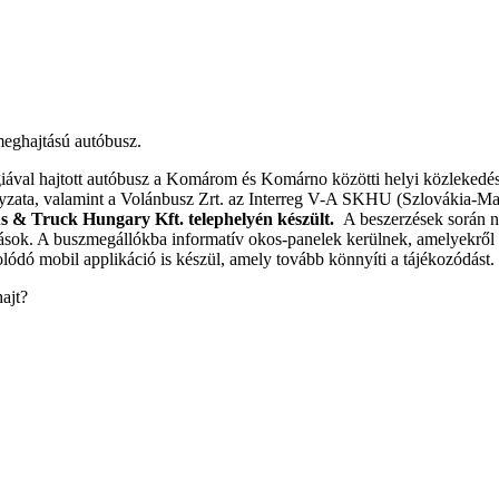
 meghajtású autóbusz.
val hajtott autóbusz a Komárom és Komárno közötti helyi közlekedésbe
ata, valamint a Volánbusz Zrt. az Interreg V-A SKHU (Szlovákia-Mag
us & Truck Hungary Kft. telephelyén készült.
A beszerzések során n
ok. A buszmegállókba informatív okos-panelek kerülnek, amelyekről az 
lódó mobil applikáció is készül, amely tovább könnyíti a tájékozódást.