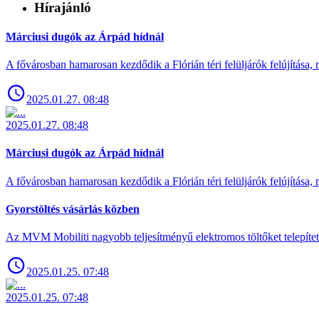
Hírajánló
Márciusi dugók az Árpád hídnál
A fővárosban hamarosan kezdődik a Flórián téri felüljárók felújítása, 
2025.01.27. 08:48
2025.01.27. 08:48
Márciusi dugók az Árpád hídnál
A fővárosban hamarosan kezdődik a Flórián téri felüljárók felújítása, 
Gyorstöltés vásárlás közben
Az MVM Mobiliti nagyobb teljesítményű elektromos töltőket telepíte
2025.01.25. 07:48
2025.01.25. 07:48