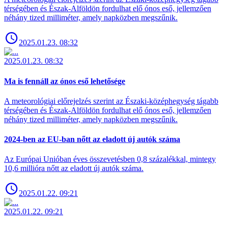
térségében és Észak-Alföldön fordulhat elő ónos eső, jellemzően
néhány tized milliméter, amely napközben megszűnik.
2025.01.23. 08:32
2025.01.23. 08:32
Ma is fennáll az ónos eső lehetősége
A meteorológiai előrejelzés szerint az Északi-középhegység tágabb
térségében és Észak-Alföldön fordulhat elő ónos eső, jellemzően
néhány tized milliméter, amely napközben megszűnik.
2024-ben az EU-ban nőtt az eladott új autók száma
Az Európai Unióban éves összevetésben 0,8 százalékkal, mintegy
10,6 millióra nőtt az eladott új autók száma.
2025.01.22. 09:21
2025.01.22. 09:21