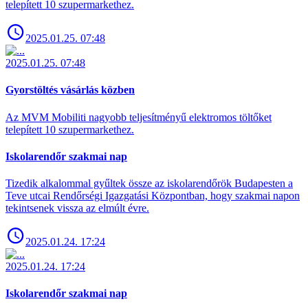
telepített 10 szupermarkethez.
2025.01.25. 07:48
2025.01.25. 07:48
Gyorstöltés vásárlás közben
Az MVM Mobiliti nagyobb teljesítményű elektromos töltőket
telepített 10 szupermarkethez.
Iskolarendőr szakmai nap
Tizedik alkalommal gyűltek össze az iskolarendőrök Budapesten a
Teve utcai Rendőrségi Igazgatási Központban, hogy szakmai napon
tekintsenek vissza az elmúlt évre.
2025.01.24. 17:24
2025.01.24. 17:24
Iskolarendőr szakmai nap