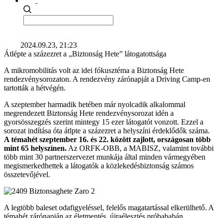
2024.09.23, 21:23
Átlépte a százezret a „Biztonság Hete” látogatottsága
A mikromobilitás volt az idei fókusztéma a Biztonság Hete
rendezvénysorozaton. A rendezvény zárónapját a Driving Camp-en
tartották a hétvégén.
A szeptember harmadik hetében már nyolcadik alkalommal
megrendezett Biztonság Hete rendezvénysorozat idén a
gyorsösszegzés szerint mintegy 15 ezer látogatót vonzott. Ezzel a
sorozat indítása óta átlpte a százezret a helyszíni érdeklődők száma.
A témahét szeptember 16. és 22. között zajlott, országosan több
mint 65 helyszínen.
Az ORFK-OBB, a MABISZ, valamint további
több mint 30 partnerszervezet munkája által minden vármegyében
megismerkedhettek a látogatók a közlekedésbiztonság számos
összetevőjével.
A legtöbb baleset odafigyeléssel, felelős magatartással elkerülhető. A
témahét zárónapján az életmentés, újraélesztés próbababán,