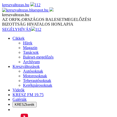
Skip
kreszvaltozas.hu
112
to
content
kreszvaltozas.hu
AZ ORFK-ORSZÁGOS BALESETMEGELŐZÉSI
BIZOTTSÁG HIVATALOS HONLAPJA
SEGÉLYHÍVÁS
112
Cikkek
Hírek
Magazin
Tanácsok
Baleset-megelőzés
Archívum
Kreszváltozások
Autósoknak
Motorosoknak
Teherautósoknak
Kerékpárosoknak
Videók
KRESZ FM 19.75
Galériák
KRESZkerék