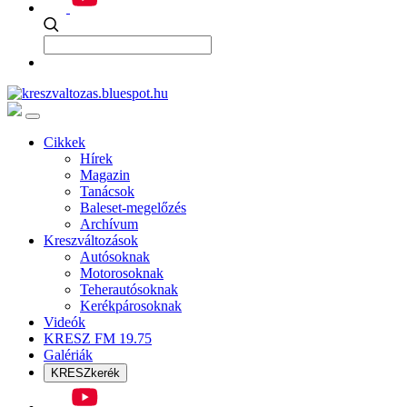
Cikkek
Hírek
Magazin
Tanácsok
Baleset-megelőzés
Archívum
Kreszváltozások
Autósoknak
Motorosoknak
Teherautósoknak
Kerékpárosoknak
Videók
KRESZ FM 19.75
Galériák
KRESZkerék