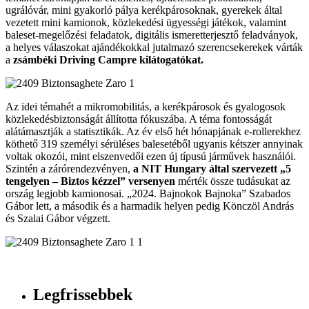
ugrálóvár, mini gyakorló pálya kerékpárosoknak, gyerekek által
vezetett mini kamionok, közlekedési ügyességi játékok, valamint
baleset-megelőzési feladatok, digitális ismeretterjesztő feladványok,
a helyes válaszokat ajándékokkal jutalmazó szerencsekerekek várták
a
zsámbéki Driving Campre kilátogatókat.
Az idei témahét a mikromobilitás, a kerékpárosok és gyalogosok
közlekedésbiztonságát állította fókuszába. A téma fontosságát
alátámasztják a statisztikák. Az év első hét hónapjának e-rollerekhez
köthető 319 személyi sérüléses balesetéből ugyanis kétszer annyinak
voltak okozói, mint elszenvedői ezen új típusú járművek használói.
Szintén a zárórendezvényen,
a NIT Hungary által szervezett „5
tengelyen – Biztos kézzel” versenyen
mérték össze tudásukat az
ország legjobb kamionosai. „2024. Bajnokok Bajnoka” Szabados
Gábor lett, a második és a harmadik helyen pedig Könczöl András
és Szalai Gábor végzett.
Legfrissebbek