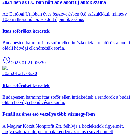
2024-ben az EU-ban nőtt az eladott új autók száma
Az Európai Unióban éves összevetésben 0,8 százalékkal, mintegy
10,6 millióra nőtt az eladott új autók száma.
Ittas sofőröket kerestek
Budapesten harminc ittas sofőr ellen intézkedtek a rendőrök a budai
oldali hétvégi ellenőrzésük során.
2025.01.21. 06:30
2025.01.21. 06:30
Ittas sofőröket kerestek
Budapesten harminc ittas sofőr ellen intézkedtek a rendőrök a budai
oldali hétvégi ellenőrzésük során.
Fenáll az ónos eső veszélye több vármegyében
A Magyar Közút Nonprofit Zrt. felhívja a közlekedők figyelmét,
hogy csak az induljon útnak kedden az ónos esővel érintett