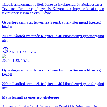
Tizedik alkalommal gyűltek össze az iskolarendőrök Budapesten a
Teve utcai Rendőrségi Igazgatási Központban, hogy szakmai napon
tekintsenek vissza az elmúlt évre.
Gyorsforgalmi utat terveznek Szombathely-Körmend-Kőszeg
között
200 milliárdból szeretnék felépíteni a 40 kilométernyi gyorsforgalmi
utat.
2025.01.23. 15:52
2025.01.23. 15:52
Gyorsforgalmi utat terveznek Szombathely-Körmend-Kőszeg
között
200 milliárdból szeretnék felépíteni a 40 kilométernyi gyorsforgalmi
utat.
Ma is fennáll az ónos eső lehetősége
A meteorológiai előrejelzés szerint az Északi-középhegység tágabb