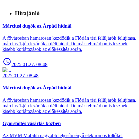
Hírajánló
Márciusi dugók az Árpád hídnál
A fővárosban hamarosan kezdődik a Flórián téri felüljárók felújítása,
március 1-jén lezárják a déli hidat. De már februárban is lesznek
kisebb korlátozások az előkészítés során.
2025.01.27. 08:48
2025.01.27. 08:48
Márciusi dugók az Árpád hídnál
A fővárosban hamarosan kezdődik a Flórián téri felüljárók felújítása,
március 1-jén lezárják a déli hidat. De már februárban is lesznek
kisebb korlátozások az előkészítés során.
Gyorstöltés vásárlás közben
Az MVM Mobiliti nagyobb teljesítményű elektromos töltőket