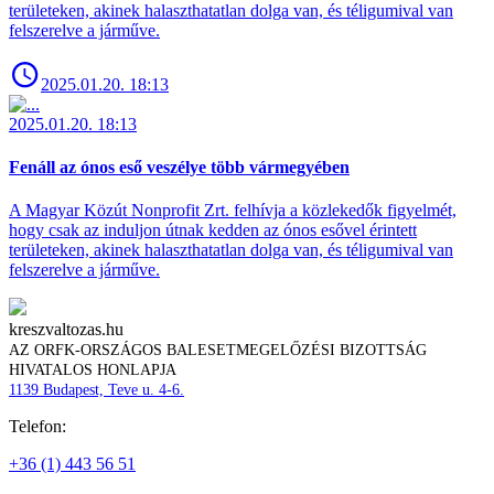
területeken, akinek halaszthatatlan dolga van, és téligumival van
felszerelve a járműve.
2025.01.20. 18:13
2025.01.20. 18:13
Fenáll az ónos eső veszélye több vármegyében
A Magyar Közút Nonprofit Zrt. felhívja a közlekedők figyelmét,
hogy csak az induljon útnak kedden az ónos esővel érintett
területeken, akinek halaszthatatlan dolga van, és téligumival van
felszerelve a járműve.
kreszvaltozas.hu
AZ ORFK-ORSZÁGOS BALESETMEGELŐZÉSI BIZOTTSÁG
HIVATALOS HONLAPJA
1139 Budapest, Teve u. 4-6.
Telefon:
+36 (1) 443 56 51