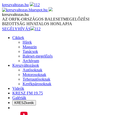
Skip
kreszvaltozas.hu
112
to
content
kreszvaltozas.hu
AZ ORFK-ORSZÁGOS BALESETMEGELŐZÉSI
BIZOTTSÁG HIVATALOS HONLAPJA
SEGÉLYHÍVÁS
112
Cikkek
Hírek
Magazin
Tanácsok
Baleset-megelőzés
Archívum
Kreszváltozások
Autósoknak
Motorosoknak
Teherautósoknak
Kerékpárosoknak
Videók
KRESZ FM 19.75
Galériák
KRESZkerék