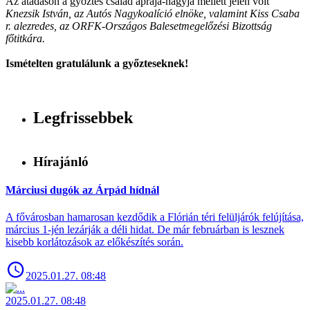
Az átadáson a győztes család apraja-nagyja mellett jelen volt
Knezsik István, az Autós Nagykoalíció elnöke, valamint Kiss Csaba
r. alezredes, az ORFK-Országos Balesetmegelőzési Bizottság
főtitkára.
Ismételten gratulálunk a győzteseknek!
Legfrissebbek
Hírajánló
Márciusi dugók az Árpád hídnál
A fővárosban hamarosan kezdődik a Flórián téri felüljárók felújítása,
március 1-jén lezárják a déli hidat. De már februárban is lesznek
kisebb korlátozások az előkészítés során.
2025.01.27. 08:48
2025.01.27. 08:48