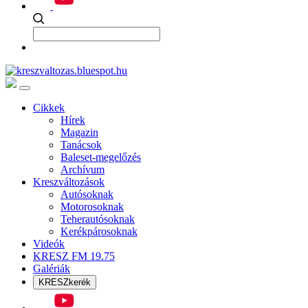
Cikkek
Hírek
Magazin
Tanácsok
Baleset-megelőzés
Archívum
Kreszváltozások
Autósoknak
Motorosoknak
Teherautósoknak
Kerékpárosoknak
Videók
KRESZ FM 19.75
Galériák
KRESZkerék