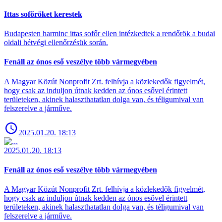
Ittas sofőröket kerestek
Budapesten harminc ittas sofőr ellen intézkedtek a rendőrök a budai
oldali hétvégi ellenőrzésük során.
Fenáll az ónos eső veszélye több vármegyében
A Magyar Közút Nonprofit Zrt. felhívja a közlekedők figyelmét,
hogy csak az induljon útnak kedden az ónos esővel érintett
területeken, akinek halaszthatatlan dolga van, és téligumival van
felszerelve a járműve.
2025.01.20. 18:13
2025.01.20. 18:13
Fenáll az ónos eső veszélye több vármegyében
A Magyar Közút Nonprofit Zrt. felhívja a közlekedők figyelmét,
hogy csak az induljon útnak kedden az ónos esővel érintett
területeken, akinek halaszthatatlan dolga van, és téligumival van
felszerelve a járműve.