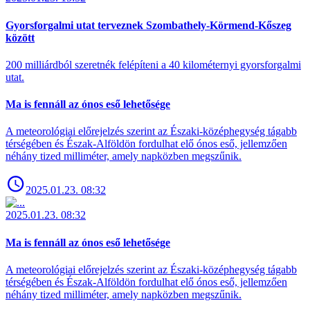
Gyorsforgalmi utat terveznek Szombathely-Körmend-Kőszeg
között
200 milliárdból szeretnék felépíteni a 40 kilométernyi gyorsforgalmi
utat.
Ma is fennáll az ónos eső lehetősége
A meteorológiai előrejelzés szerint az Északi-középhegység tágabb
térségében és Észak-Alföldön fordulhat elő ónos eső, jellemzően
néhány tized milliméter, amely napközben megszűnik.
2025.01.23. 08:32
2025.01.23. 08:32
Ma is fennáll az ónos eső lehetősége
A meteorológiai előrejelzés szerint az Északi-középhegység tágabb
térségében és Észak-Alföldön fordulhat elő ónos eső, jellemzően
néhány tized milliméter, amely napközben megszűnik.