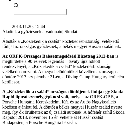
2013.11.20, 15:44
Átadtuk a győztesnek a vadonatúj Skodát!
Átadták a „Közlekedik a család” közlekedésbiztonsági vetélkedő
fődíját az országos győztesnek, a békés megyei Huszár családnak.
Az ORFK-Országos Balesetmegelőzési Bizottság 2013-ban
is
meghirdette a 90-es évek legendás – tavaly újraindított –
rendezvényét, a „Közlekedik a család” közlekedésbiztonsági
vetélkedősorozatot. A megyei elődöntőket követően az országos
döntőre 2013. szeptember 21-én, a Diving Camp Hungary területén
került sor.
A „Közlekedik a család” országos döntőjének fődíja egy Skoda
Rapid típusú személygépkocsi volt,
melyet az ORFK-OBB, a
Porsche Hungária Kereskedelmi Kft. és az Autós Nagykoalíció
közösen ajánlott fel. A döntőt a békés megyei Huszár család nyerte
meg, így ők örülhettek az új családi autónak. A hófehér színű Skoda
Rapidot 2013. november 15-én vehette át Huszár család
Budapesten, a Porsche Hungária bázisán.