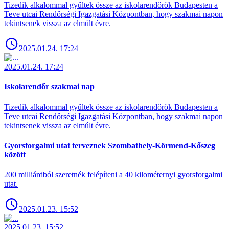
Tizedik alkalommal gyűltek össze az iskolarendőrök Budapesten a
Teve utcai Rendőrségi Igazgatási Központban, hogy szakmai napon
tekintsenek vissza az elmúlt évre.
2025.01.24. 17:24
2025.01.24. 17:24
Iskolarendőr szakmai nap
Tizedik alkalommal gyűltek össze az iskolarendőrök Budapesten a
Teve utcai Rendőrségi Igazgatási Központban, hogy szakmai napon
tekintsenek vissza az elmúlt évre.
Gyorsforgalmi utat terveznek Szombathely-Körmend-Kőszeg
között
200 milliárdból szeretnék felépíteni a 40 kilométernyi gyorsforgalmi
utat.
2025.01.23. 15:52
2025.01.23. 15:52