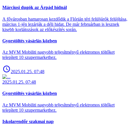
Márciusi dugók az Árpád hídnál
A fővárosban hamarosan kezdődik a Flórián téri felüljárók felújítása,
március 1-jén lezárják a déli hidat. De már februárban is lesznek
kisebb korlátozások az előkészítés során.
Gyorstöltés vásárlás közben
Az MVM Mobiliti nagyobb teljesítményű elektromos töltőket
telepített 10 szupermarkethez.
2025.01.25. 07:48
2025.01.25. 07:48
Gyorstöltés vásárlás közben
Az MVM Mobiliti nagyobb teljesítményű elektromos töltőket
telepített 10 szupermarkethez.
Iskolarendőr szakmai nap