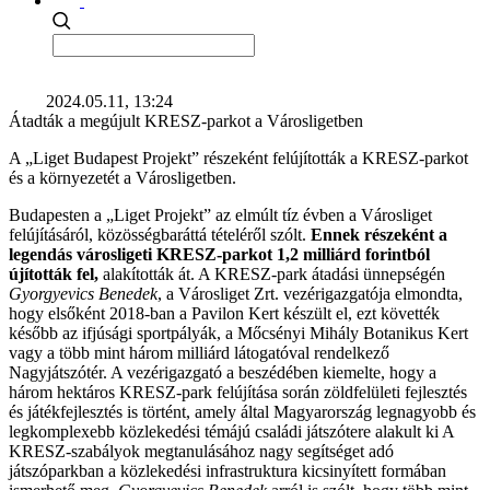
2024.05.11, 13:24
Átadták a megújult KRESZ-parkot a Városligetben
A „Liget Budapest Projekt” részeként felújították a KRESZ-parkot
és a környezetét a Városligetben.
Budapesten a „Liget Projekt” az elmúlt tíz évben a Városliget
felújításáról, közösségbaráttá tételéről szólt.
Ennek részeként a
legendás városligeti KRESZ-parkot 1,2 milliárd forintból
újították fel,
alakították át. A KRESZ-park átadási ünnepségén
Gyorgyevics Benedek
, a Városliget Zrt. vezérigazgatója elmondta,
hogy elsőként 2018-ban a Pavilon Kert készült el, ezt követték
később az ifjúsági sportpályák, a Mőcsényi Mihály Botanikus Kert
vagy a több mint három milliárd látogatóval rendelkező
Nagyjátszótér. A vezérigazgató a beszédében kiemelte, hogy a
három hektáros KRESZ-park felújítása során zöldfelületi fejlesztés
és játékfejlesztés is történt, amely által Magyarország legnagyobb és
legkomplexebb közlekedési témájú családi játszótere alakult ki A
KRESZ-szabályok megtanulásához nagy segítséget adó
játszóparkban a közlekedési infrastruktura kicsinyített formában