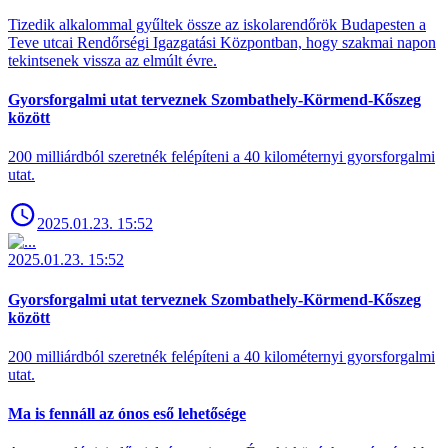
Tizedik alkalommal gyűltek össze az iskolarendőrök Budapesten a
Teve utcai Rendőrségi Igazgatási Központban, hogy szakmai napon
tekintsenek vissza az elmúlt évre.
Gyorsforgalmi utat terveznek Szombathely-Körmend-Kőszeg
között
200 milliárdból szeretnék felépíteni a 40 kilométernyi gyorsforgalmi
utat.
2025.01.23. 15:52
2025.01.23. 15:52
Gyorsforgalmi utat terveznek Szombathely-Körmend-Kőszeg
között
200 milliárdból szeretnék felépíteni a 40 kilométernyi gyorsforgalmi
utat.
Ma is fennáll az ónos eső lehetősége