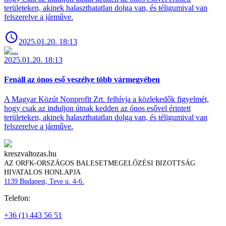
területeken, akinek halaszthatatlan dolga van, és téligumival van
felszerelve a járműve.
2025.01.20. 18:13
2025.01.20. 18:13
Fenáll az ónos eső veszélye több vármegyében
A Magyar Közút Nonprofit Zrt. felhívja a közlekedők figyelmét,
hogy csak az induljon útnak kedden az ónos esővel érintett
területeken, akinek halaszthatatlan dolga van, és téligumival van
felszerelve a járműve.
kreszvaltozas.hu
AZ ORFK-ORSZÁGOS BALESETMEGELŐZÉSI BIZOTTSÁG
HIVATALOS HONLAPJA
1139 Budapest, Teve u. 4-6.
Telefon:
+36 (1) 443 56 51