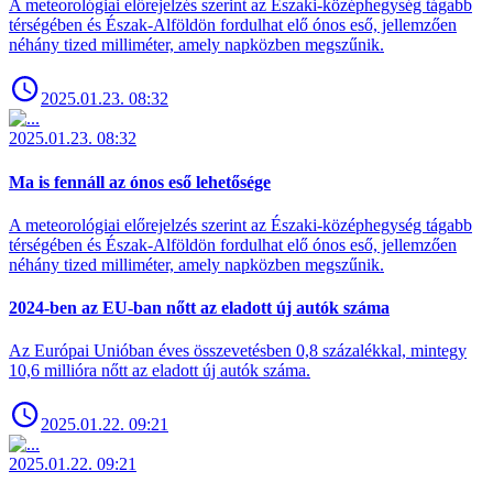
A meteorológiai előrejelzés szerint az Északi-középhegység tágabb
térségében és Észak-Alföldön fordulhat elő ónos eső, jellemzően
néhány tized milliméter, amely napközben megszűnik.
2025.01.23. 08:32
2025.01.23. 08:32
Ma is fennáll az ónos eső lehetősége
A meteorológiai előrejelzés szerint az Északi-középhegység tágabb
térségében és Észak-Alföldön fordulhat elő ónos eső, jellemzően
néhány tized milliméter, amely napközben megszűnik.
2024-ben az EU-ban nőtt az eladott új autók száma
Az Európai Unióban éves összevetésben 0,8 százalékkal, mintegy
10,6 millióra nőtt az eladott új autók száma.
2025.01.22. 09:21
2025.01.22. 09:21