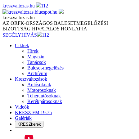
Skip
kreszvaltozas.hu
112
to
content
kreszvaltozas.hu
AZ ORFK-ORSZÁGOS BALESETMEGELŐZÉSI
BIZOTTSÁG HIVATALOS HONLAPJA
SEGÉLYHÍVÁS
112
Cikkek
Hírek
Magazin
Tanácsok
Baleset-megelőzés
Archívum
Kreszváltozások
Autósoknak
Motorosoknak
Teherautósoknak
Kerékpárosoknak
Videók
KRESZ FM 19.75
Galériák
KRESZkerék