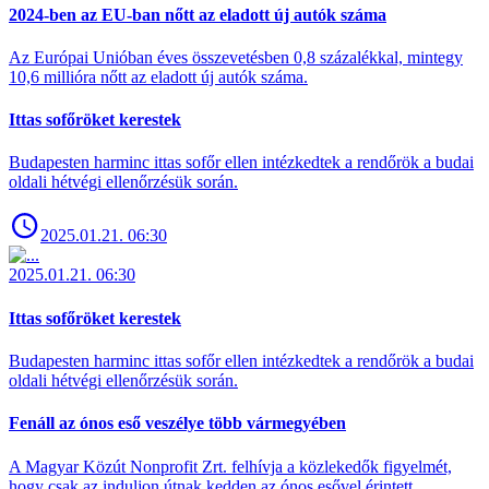
2024-ben az EU-ban nőtt az eladott új autók száma
Az Európai Unióban éves összevetésben 0,8 százalékkal, mintegy
10,6 millióra nőtt az eladott új autók száma.
Ittas sofőröket kerestek
Budapesten harminc ittas sofőr ellen intézkedtek a rendőrök a budai
oldali hétvégi ellenőrzésük során.
2025.01.21. 06:30
2025.01.21. 06:30
Ittas sofőröket kerestek
Budapesten harminc ittas sofőr ellen intézkedtek a rendőrök a budai
oldali hétvégi ellenőrzésük során.
Fenáll az ónos eső veszélye több vármegyében
A Magyar Közút Nonprofit Zrt. felhívja a közlekedők figyelmét,
hogy csak az induljon útnak kedden az ónos esővel érintett