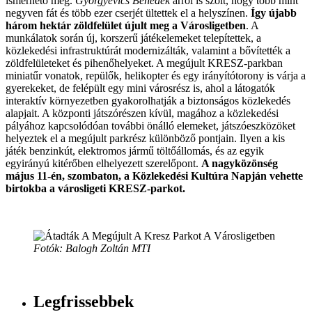
ismerhető meg.
Gyorgyevics Benedek
arról is szólt, hogy több mint
negyven fát és több ezer cserjét ültettek el a helyszínen.
Így újabb
három hektár zöldfelület újult meg a Városligetben
. A
munkálatok során új, korszerű játékelemeket telepítettek, a
közlekedési infrastruktúrát modernizálták, valamint a bővítették a
zöldfelületeket és pihenőhelyeket. A megújult KRESZ-parkban
miniatűr vonatok, repülők, helikopter és egy irányítótorony is várja a
gyerekeket, de felépült egy mini városrész is, ahol a látogatók
interaktív környezetben gyakorolhatják a biztonságos közlekedés
alapjait. A központi játszórészen kívül, magához a közlekedési
pályához kapcsolódóan további önálló elemeket, játszóeszközöket
helyeztek el a megújult parkrész különböző pontjain. Ilyen a kis
játék benzinkút, elektromos jármű töltőállomás, és az egyik
egyirányú kitérőben elhelyezett szerelőpont.
A nagyközönség
május 11-én, szombaton, a Közlekedési Kultúra Napján vehette
birtokba a városligeti KRESZ-parkot.
Fotók: Balogh Zoltán MTI
Legfrissebbek