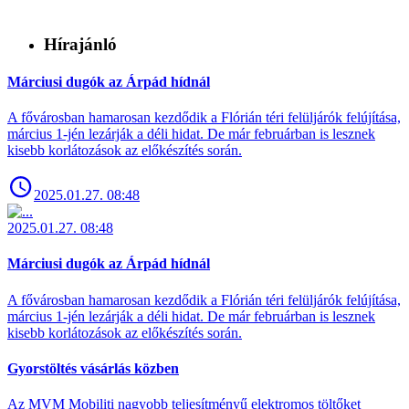
Hírajánló
Márciusi dugók az Árpád hídnál
A fővárosban hamarosan kezdődik a Flórián téri felüljárók felújítása,
március 1-jén lezárják a déli hidat. De már februárban is lesznek
kisebb korlátozások az előkészítés során.
2025.01.27. 08:48
2025.01.27. 08:48
Márciusi dugók az Árpád hídnál
A fővárosban hamarosan kezdődik a Flórián téri felüljárók felújítása,
március 1-jén lezárják a déli hidat. De már februárban is lesznek
kisebb korlátozások az előkészítés során.
Gyorstöltés vásárlás közben
Az MVM Mobiliti nagyobb teljesítményű elektromos töltőket