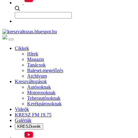
Cikkek
Hírek
Magazin
Tanácsok
Baleset-megelőzés
Archívum
Kreszváltozások
Autósoknak
Motorosoknak
Teherautósoknak
Kerékpárosoknak
Videók
KRESZ FM 19.75
Galériák
KRESZkerék