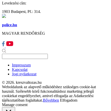
Levelezési cím:
1903 Budapest, Pf.: 314.
police.hu
MAGYAR RENDŐRSÉG
Impresszum
Kapcsolat
Jogi nyilatkozat
© 2026. kreszvaltozas.hu
Weboldalunk az alapvető működéshez szükséges cookie-kat
használ. Szélesebb körű fukcionalitáshoz marketing jellegű
cookiekat engedélyezhet, amivel elfogadja az Adatkezelési
tájékoztatóban foglaltakat.
Bővebben
Elfogadom
Manage consent