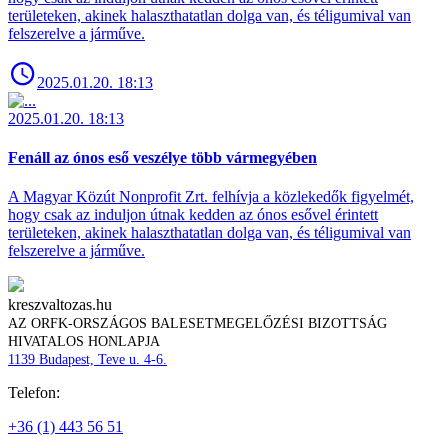
területeken, akinek halaszthatatlan dolga van, és téligumival van
felszerelve a járműve.
2025.01.20. 18:13
2025.01.20. 18:13
Fenáll az ónos eső veszélye több vármegyében
A Magyar Közút Nonprofit Zrt. felhívja a közlekedők figyelmét,
hogy csak az induljon útnak kedden az ónos esővel érintett
területeken, akinek halaszthatatlan dolga van, és téligumival van
felszerelve a járműve.
kreszvaltozas.hu
AZ ORFK-ORSZÁGOS BALESETMEGELŐZÉSI BIZOTTSÁG
HIVATALOS HONLAPJA
1139 Budapest, Teve u. 4-6.
Telefon:
+36 (1) 443 56 51