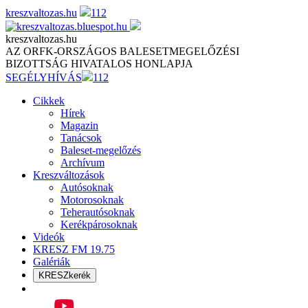
Skip
kreszvaltozas.hu
112
to
content
kreszvaltozas.hu
AZ ORFK-ORSZÁGOS BALESETMEGELŐZÉSI
BIZOTTSÁG HIVATALOS HONLAPJA
SEGÉLYHÍVÁS
112
Cikkek
Hírek
Magazin
Tanácsok
Baleset-megelőzés
Archívum
Kreszváltozások
Autósoknak
Motorosoknak
Teherautósoknak
Kerékpárosoknak
Videók
KRESZ FM 19.75
Galériák
KRESZkerék