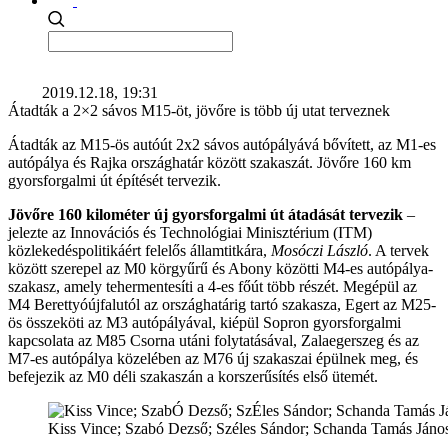
2019.12.18, 19:31
Átadták a 2×2 sávos M15-öt, jövőre is több új utat terveznek
Átadták az M15-ös autóút 2x2 sávos autópályává bővített, az M1-es
autópálya és Rajka országhatár között szakaszát. Jövőre 160 km
gyorsforgalmi út építését tervezik.
Jövőre 160 kilométer új gyorsforgalmi út átadását tervezik
–
jelezte az Innovációs és Technológiai Minisztérium (ITM)
közlekedéspolitikáért felelős államtitkára,
Mosóczi László
. A tervek
között szerepel az M0 körgyűrű és Abony közötti M4-es autópálya-
szakasz, amely tehermentesíti a 4-es főút több részét. Megépül az
M4 Berettyóújfalutól az országhatárig tartó szakasza, Egert az M25-
ös összeköti az M3 autópályával, kiépül Sopron gyorsforgalmi
kapcsolata az M85 Csorna utáni folytatásával, Zalaegerszeg és az
M7-es autópálya közelében az M76 új szakaszai épülnek meg, és
befejezik az M0 déli szakaszán a korszerűsítés első ütemét.
Kiss Vince; Szabó Dezső; Széles Sándor; Schanda Tamás Jáno