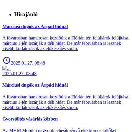
Hírajánló
Márciusi dugók az Árpád hídnál
A fővárosban hamarosan kezdődik a Flórián téri felüljárók felújítása,
március 1-jén lezárják a déli hidat. De már februárban is lesznek
kisebb korlátozások az előkészítés során.
2025.01.27. 08:48
2025.01.27. 08:48
Márciusi dugók az Árpád hídnál
A fővárosban hamarosan kezdődik a Flórián téri felüljárók felújítása,
március 1-jén lezárják a déli hidat. De már februárban is lesznek
kisebb korlátozások az előkészítés során.
Gyorstöltés vásárlás közben
Az MVM Mobiliti nagyobb teljesítményű elektromos töltőket