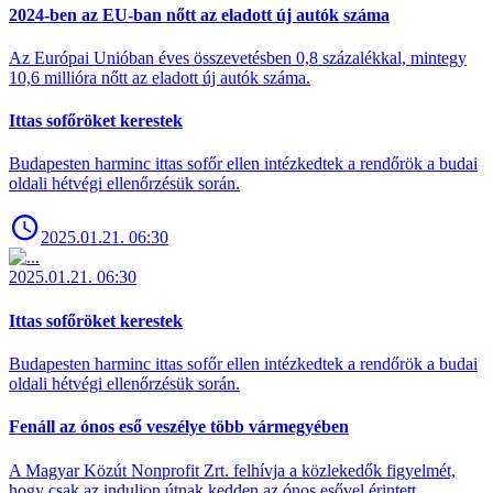
2024-ben az EU-ban nőtt az eladott új autók száma
Az Európai Unióban éves összevetésben 0,8 százalékkal, mintegy
10,6 millióra nőtt az eladott új autók száma.
Ittas sofőröket kerestek
Budapesten harminc ittas sofőr ellen intézkedtek a rendőrök a budai
oldali hétvégi ellenőrzésük során.
2025.01.21. 06:30
2025.01.21. 06:30
Ittas sofőröket kerestek
Budapesten harminc ittas sofőr ellen intézkedtek a rendőrök a budai
oldali hétvégi ellenőrzésük során.
Fenáll az ónos eső veszélye több vármegyében
A Magyar Közút Nonprofit Zrt. felhívja a közlekedők figyelmét,
hogy csak az induljon útnak kedden az ónos esővel érintett