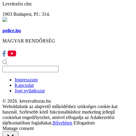
Levelezési cím:
1903 Budapest, Pf.: 314.
police.hu
MAGYAR RENDŐRSÉG
Impresszum
Kapcsolat
Jogi nyilatkozat
© 2026. kreszvaltozas.hu
Weboldalunk az alapvető működéshez szükséges cookie-kat
használ. Szélesebb körű fukcionalitáshoz marketing jellegű
cookiekat engedélyezhet, amivel elfogadja az Adatkezelési
tájékoztatóban foglaltakat.
Bővebben
Elfogadom
Manage consent