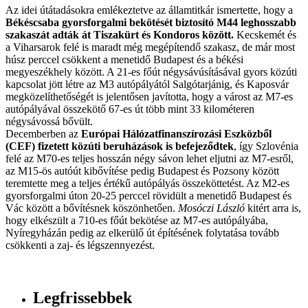
Az idei útátadásokra emlékeztetve az államtitkár ismertette, hogy a
Békéscsaba gyorsforgalmi bekötését biztosító M44 leghosszabb
szakaszát adták át Tiszakürt és Kondoros között.
Kecskemét és
a Viharsarok felé is maradt még megépítendő szakasz, de már most
húsz perccel csökkent a menetidő Budapest és a békési
megyeszékhely között. A 21-es főút négysávúsításával gyors közúti
kapcsolat jött létre az M3 autópályától Salgótarjánig, és Kaposvár
megközelíthetőségét is jelentősen javította, hogy a várost az M7-es
autópályával összekötő 67-es út több mint 33 kilométeren
négysávossá bővült.
Decemberben az
Európai Hálózatfinanszírozási Eszközből
(CEF) fizetett közúti beruházások is befejeződtek
, így Szlovénia
felé az M70-es teljes hosszán négy sávon lehet eljutni az M7-esről,
az M15-ös autóút kibővítése pedig Budapest és Pozsony között
teremtette meg a teljes értékű autópályás összeköttetést. Az M2-es
gyorsforgalmi úton 20-25 perccel rövidült a menetidő Budapest és
Vác között a bővítésnek köszönhetően.
Mosóczi László
kitért arra is,
hogy elkészült a 710-es főút bekötése az M7-es autópályába,
Nyíregyházán pedig az elkerülő út építésének folytatása tovább
csökkenti a zaj- és légszennyezést.
Legfrissebbek