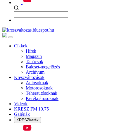
Cikkek
Hírek
Magazin
Tanácsok
Baleset-megelőzés
Archívum
Kreszváltozások
Autósoknak
Motorosoknak
Teherautósoknak
Kerékpárosoknak
Videók
KRESZ FM 19.75
Galériák
KRESZkerék