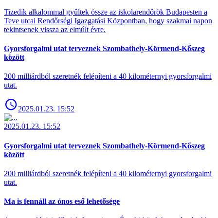
Tizedik alkalommal gyűltek össze az iskolarendőrök Budapesten a
Teve utcai Rendőrségi Igazgatási Központban, hogy szakmai napon
tekintsenek vissza az elmúlt évre.
Gyorsforgalmi utat terveznek Szombathely-Körmend-Kőszeg
között
200 milliárdból szeretnék felépíteni a 40 kilométernyi gyorsforgalmi
utat.
2025.01.23. 15:52
2025.01.23. 15:52
Gyorsforgalmi utat terveznek Szombathely-Körmend-Kőszeg
között
200 milliárdból szeretnék felépíteni a 40 kilométernyi gyorsforgalmi
utat.
Ma is fennáll az ónos eső lehetősége