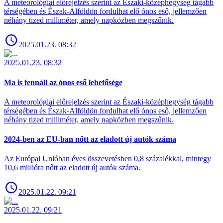
A meteorológiai előrejelzés szerint az Északi-középhegység tágabb
térségében és Észak-Alföldön fordulhat elő ónos eső, jellemzően
néhány tized milliméter, amely napközben megszűnik.
2025.01.23. 08:32
2025.01.23. 08:32
Ma is fennáll az ónos eső lehetősége
A meteorológiai előrejelzés szerint az Északi-középhegység tágabb
térségében és Észak-Alföldön fordulhat elő ónos eső, jellemzően
néhány tized milliméter, amely napközben megszűnik.
2024-ben az EU-ban nőtt az eladott új autók száma
Az Európai Unióban éves összevetésben 0,8 százalékkal, mintegy
10,6 millióra nőtt az eladott új autók száma.
2025.01.22. 09:21
2025.01.22. 09:21