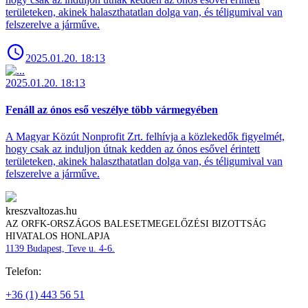
területeken, akinek halaszthatatlan dolga van, és téligumival van
felszerelve a járműve.
2025.01.20. 18:13
2025.01.20. 18:13
Fenáll az ónos eső veszélye több vármegyében
A Magyar Közút Nonprofit Zrt. felhívja a közlekedők figyelmét,
hogy csak az induljon útnak kedden az ónos esővel érintett
területeken, akinek halaszthatatlan dolga van, és téligumival van
felszerelve a járműve.
kreszvaltozas.hu
AZ ORFK-ORSZÁGOS BALESETMEGELŐZÉSI BIZOTTSÁG
HIVATALOS HONLAPJA
1139 Budapest, Teve u. 4-6.
Telefon:
+36 (1) 443 56 51