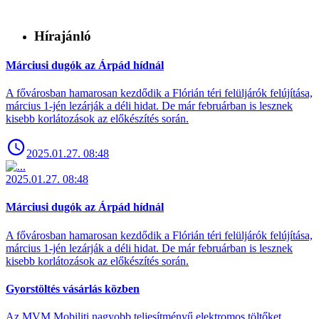
Hírajánló
Márciusi dugók az Árpád hídnál
A fővárosban hamarosan kezdődik a Flórián téri felüljárók felújítása,
március 1-jén lezárják a déli hidat. De már februárban is lesznek
kisebb korlátozások az előkészítés során.
2025.01.27. 08:48
2025.01.27. 08:48
Márciusi dugók az Árpád hídnál
A fővárosban hamarosan kezdődik a Flórián téri felüljárók felújítása,
március 1-jén lezárják a déli hidat. De már februárban is lesznek
kisebb korlátozások az előkészítés során.
Gyorstöltés vásárlás közben
Az MVM Mobiliti nagyobb teljesítményű elektromos töltőket