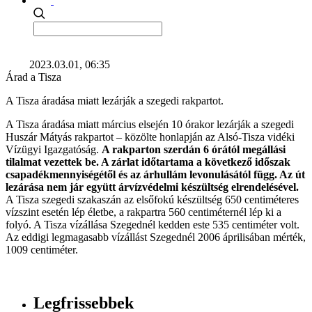
2023.03.01, 06:35
Árad a Tisza
A Tisza áradása miatt lezárják a szegedi rakpartot.
A Tisza áradása miatt március elsején 10 órakor lezárják a szegedi
Huszár Mátyás rakpartot – közölte honlapján az Alsó-Tisza vidéki
Vízügyi Igazgatóság.
A rakparton szerdán 6 órától megállási
tilalmat vezettek be. A zárlat időtartama a következő időszak
csapadékmennyiségétől és az árhullám levonulásától függ. Az út
lezárása nem jár együtt árvízvédelmi készültség elrendelésével.
A Tisza szegedi szakaszán az elsőfokú készültség 650 centiméteres
vízszint esetén lép életbe, a rakpartra 560 centiméternél lép ki a
folyó. A Tisza vízállása Szegednél kedden este 535 centiméter volt.
Az eddigi legmagasabb vízállást Szegednél 2006 áprilisában mérték,
1009 centiméter.
Legfrissebbek