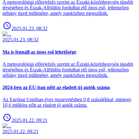
A meteorológiai előrejelzés szerint az Északi-középhegység tágabb
térségében és Észak-Alföldön fordulhat elő ónos eső, jellemzően
néhány tized milliméter, amely napközben megszűnik.
2025.01.23. 08:32
2025.01.23. 08:32
Ma is fennáll az ónos eső lehetősége
A meteorológiai előrejelzés szerint az Északi-középhegység tágabb
térségében és Észak-Alföldön fordulhat elő ónos eső, jellemzően
néhány tized milliméter, amely napközben megszűnik.
2024-ben az EU-ban nőtt az eladott új autók száma
Az Európai Unióban éves összevetésben 0,8 százalékkal, mintegy
10,6 millióra nőtt az eladott új autók száma.
2025.01.22. 09:21
2025.01.22. 09:21