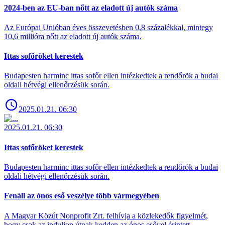
2024-ben az EU-ban nőtt az eladott új autók száma
Az Európai Unióban éves összevetésben 0,8 százalékkal, mintegy
10,6 millióra nőtt az eladott új autók száma.
Ittas sofőröket kerestek
Budapesten harminc ittas sofőr ellen intézkedtek a rendőrök a budai
oldali hétvégi ellenőrzésük során.
2025.01.21. 06:30
2025.01.21. 06:30
Ittas sofőröket kerestek
Budapesten harminc ittas sofőr ellen intézkedtek a rendőrök a budai
oldali hétvégi ellenőrzésük során.
Fenáll az ónos eső veszélye több vármegyében
A Magyar Közút Nonprofit Zrt. felhívja a közlekedők figyelmét,
hogy csak az induljon útnak kedden az ónos esővel érintett