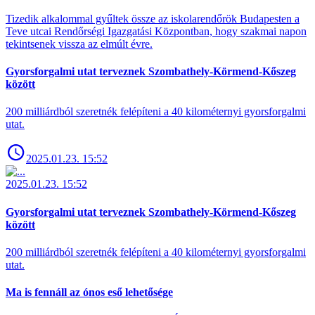
Tizedik alkalommal gyűltek össze az iskolarendőrök Budapesten a
Teve utcai Rendőrségi Igazgatási Központban, hogy szakmai napon
tekintsenek vissza az elmúlt évre.
Gyorsforgalmi utat terveznek Szombathely-Körmend-Kőszeg
között
200 milliárdból szeretnék felépíteni a 40 kilométernyi gyorsforgalmi
utat.
2025.01.23. 15:52
2025.01.23. 15:52
Gyorsforgalmi utat terveznek Szombathely-Körmend-Kőszeg
között
200 milliárdból szeretnék felépíteni a 40 kilométernyi gyorsforgalmi
utat.
Ma is fennáll az ónos eső lehetősége