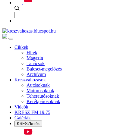
Cikkek
Hírek
Magazin
Tanácsok
Baleset-megelőzés
Archívum
Kreszváltozások
Autósoknak
Motorosoknak
Teherautósoknak
Kerékpárosoknak
Videók
KRESZ FM 19.75
Galériák
KRESZkerék