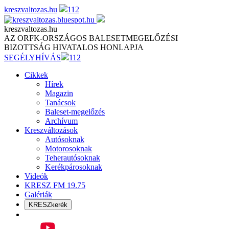
Skip
kreszvaltozas.hu
112
to
content
kreszvaltozas.hu
AZ ORFK-ORSZÁGOS BALESETMEGELŐZÉSI
BIZOTTSÁG HIVATALOS HONLAPJA
SEGÉLYHÍVÁS
112
Cikkek
Hírek
Magazin
Tanácsok
Baleset-megelőzés
Archívum
Kreszváltozások
Autósoknak
Motorosoknak
Teherautósoknak
Kerékpárosoknak
Videók
KRESZ FM 19.75
Galériák
KRESZkerék