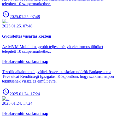
telepített 10 szupermarkethez.
2025.01.25. 07:48
2025.01.25. 07:48
Gyorstöltés vásárlás közben
Az MVM Mobiliti nagyobb teljesítményű elektromos töltőket
telepített 10 szupermarkethez.
Iskolarendőr szakmai nap
Tizedik alkalommal gyűltek össze az iskolarendőrök Budapesten a
Teve utcai Rendőrségi Igazgatási Központban, hogy szakmai napon
tekintsenek vissza az elmúlt évre.
2025.01.24. 17:24
2025.01.24. 17:24
Iskolarendőr szakmai nap