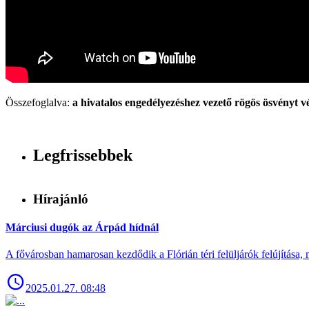
Összefoglalva:
a hivatalos engedélyezéshez vezető rögös ösvényt 
Legfrissebbek
Hírajánló
Márciusi dugók az Árpád hídnál
A fővárosban hamarosan kezdődik a Flórián téri felüljárók felújítása, 
2025.01.27. 08:48