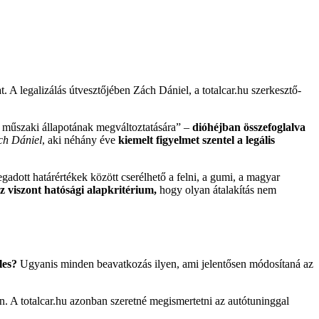
. A legalizálás útvesztőjében Zách Dániel, a totalcar.hu szerkesztő-
y műszaki állapotának megváltoztatására” –
dióhéjban összefoglalva
ch Dániel
, aki néhány éve
kiemelt figyelmet szentel a legális
egadott határértékek között cserélhető a felni, a gumi, a magyar
z viszont hatósági alapkritérium,
hogy olyan átalakítás nem
les?
Ugyanis minden beavatkozás ilyen, ami jelentősen módosítaná az
en. A totalcar.hu azonban szeretné megismertetni az autótuninggal