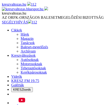
Skip
kreszvaltozas.hu
112
to
content
kreszvaltozas.hu
AZ ORFK-ORSZÁGOS BALESETMEGELŐZÉSI BIZOTTSÁG
SEGÉLYHÍVÁS
112
Cikkek
Hírek
Magazin
Tanácsok
Baleset-megelőzés
Archívum
Kreszváltozások
Autósoknak
Motorosoknak
Teherautósoknak
Kerékpárosoknak
Videók
KRESZ FM 19.75
Galériák
KRESZkerék