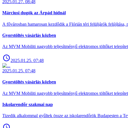
2025.01.27. 08:48
Márciusi dugók az Árpád hídnál
A fővárosban hamarosan kezdődik a Flórián téri felüljárók felújítása, 
Gyorstöltés vásárlás közben
Az MVM Mobiliti nagyobb teljesítményű elektromos töltőket telepíte
2025.01.25. 07:48
2025.01.25. 07:48
Gyorstöltés vásárlás közben
Az MVM Mobiliti nagyobb teljesítményű elektromos töltőket telepíte
Iskolarendőr szakmai nap
Tizedik alkalommal gyűltek össze az iskolarendőrök Budapesten a Tev