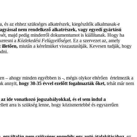
ja, és az ehhez szükséges alkatrészek, kiegészítők alkalmasak-e
agyással nem rendelkező alkatrészek, vagy egyedi gyártású
ését, majd pedig minderről dokumentumot is kiállítanak. Hogy ha
keresni a
Közlekedési Felügyelőséget
. Ez a szervezet az, amely
illetően,
miután a kérelmüket visszautasítják. Kevesen tudják, hogy
adni.
n – ahogy minden egyébben is -, mégis olykor eltérően értelmezik a
ak annyit,
hogy 30-35 évvel ezelőtt fogalmazták őket,
tehát már nem
az ide vonatkozó jogszabályokkal, és el sem indul a
llett arra is szükség lenne, hogy közismertebbé és egyszerűen
,
egyáltalán nem szükséges engedély egy autó átalakításához,
ez