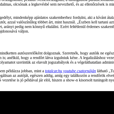
szadalmas, olcsónak a legkevésbé sem nevezhető, és az ellenőrzések is 
ngedélyt, mindenképp ajánlatos szakemberhez fordulni, aki a kívánt átal
ót, azzal valószínűleg többet árt, mint használ. „Észben kell tartani az
ket, arányt pedig nem könnyű eltalálni. Ezért feltétlenül érdemes szak
ajdonosává váljon.
 mindketten autószerelőként dolgoznak. Szeretnék, hogy autóik ne egész
s; anélkül, hogy a rendőrt látva izgulniuk kéne. A legalizáláshoz vez
olyamatot szerintük az elavult jogszabályok és a végeláthatatlan adminis
sem példázza jobban, mint a
totalcar.hu youtube csatornáján
látható „T
egálisan az autóját, egészen addig, amíg egy találkozón a rendőrök elve
 vezetése is jó példával jár elöl, hiszen a show-n kisorsolt tuningolt 