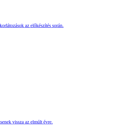
korlátozások az előkészítés során.
enek vissza az elmúlt évre.