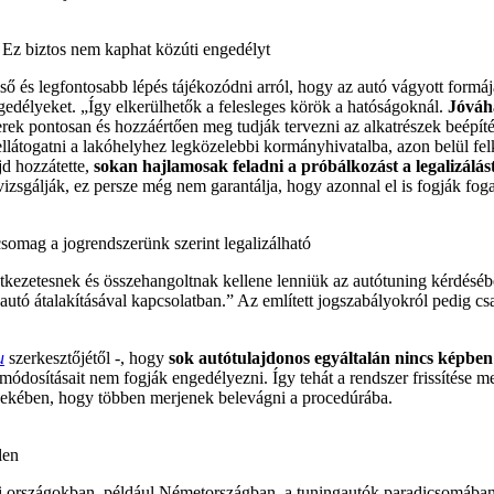
utó. Ez biztos nem kaphat közúti engedélyt
lső és legfontosabb lépés tájékozódni arról, hogy az autó vágyott formá
gedélyeket. „Így elkerülhetők a felesleges körök a hatóságoknál.
Jóváh
rek pontosan és hozzáértően meg tudják tervezni az alkatrészek beépít
ellátogatni a lakóhelyhez legközelebbi kormányhivatalba, azon belül fel
jd hozzátette,
sokan hajlamosak feladni a próbálkozást a legalizálást 
vizsgálják, ez persze még nem garantálja, hogy azonnal el is fogják fog
mag a jogrendszerünk szerint legalizálható
ezetesnek és összehangoltnak kellene lenniük az autótuning kérdésébe
tó átalakításával kapcsolatban.” Az említett jogszabályokról pedig cs
u
szerkesztőjétől -, hogy
sok autótulajdonos egyáltalán nincs képben 
dosításait nem fogják engedélyezni. Így tehát a rendszer frissítése me
rdekében, hogy többen merjenek belevágni a procedúrába.
len
ati országokban, például Németországban, a tuningautók paradicsomában