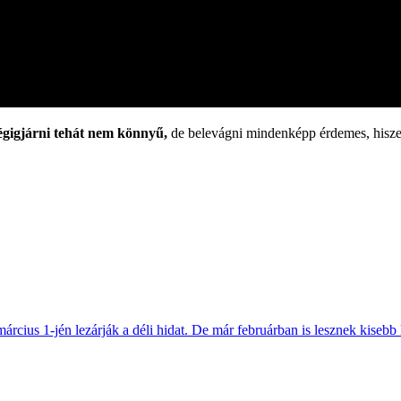
végigjárni tehát nem könnyű,
de belevágni mindenképp érdemes, hiszen
március 1-jén lezárják a déli hidat. De már februárban is lesznek kisebb 