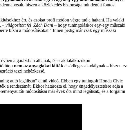
mindennaposak, hiszen a közlekedés biztonsága mindenütt fontos
akításokhoz ért, és azokat profi módon végre tudja hajtani. Ha valaki
t, –
világosított fel Zách Dani
– hogy tuningoláskor egy-egy műszaki
emberre bízni a módosításokat.” Innen pedig már csak egy műszaki
 évben a garázsban álljanak, és csak találkozókon
ető úton
nem az anyagiakat látták
elsődleges akadálynak – hiszen ez
ztráció teszi nehézkessé.
uning autó legálisan” című videó. Ebben egy tuningolt Honda Civic
tték a rendszámát. Ekkor határozta el, hogy engedélyeztetésre adja a
nyereményautók módosításai már évek óta mind legálisak, és a forgalmi