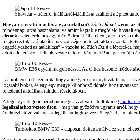
Showcar – trélerrel kiállításról-kiállításra szállított átépített a
Hogyan is néz ki mindez a gyakorlatban?
Zách Dániel
szerint az e
mindennapi utcai használatra, valamint kaptak-e megfelelő hivatali en
elemek
esetén érdemes egy mérnökirodát útba ejteni, ahol a szakembe
megszereztük az átalakításhoz szükséges iratokat, akkor azokkal kell 
engedélyezheti az átalakítást” – vázolta fel
Zách Dani
a lépéseket, ma
adott a lehetőség a fellebbezésre: ekkor a kérelmet Budapesten újra át
BMW E36 egyéni megjelenéssel. Az ehhez hasonló módosításcso
„A probléma ott kezdődik, hogy a megyei kormányhivataloknak követk
jogszabályokat, és egy-egy megye különböző döntést hoz ugyanazon au
feltétlenül aktuálisak minden részletükben.
A legnagyobb gond azonban mégis azzal van – tudtuk meg
totalcar.h
legalizáláshoz vezető úton
– meg van győződve ugyanis arról, hogy mó
értelmezhetővé váljanak a legális tuninghoz vezető lépések, annak é
Turbósított BMW E30 – alaposan dokumentálva ez sem lehetet
Zách Dániel
arról is mesélt, hogy sokan azt gondolják, hogy a nyug