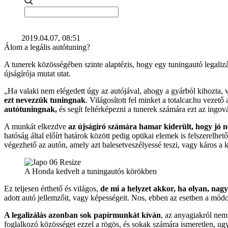
2019.04.07, 08:51
Álom a legális autótuning?
A tunerek közösségében szinte alaptézis, hogy egy tuningautó legalizál
újságírója mutat utat.
„Ha valaki nem elégedett úgy az autójával, ahogy a gyárból kihozta,
ezt nevezzük tuningnak
. Világosított fel minket a totalcar.hu vezet
autótuningnak,
és segít feltérképezni a tunerek számára ezt az ingov
A munkát elkezdve
az újságíró számára hamar kiderült, hogy jó n
hatóság által előírt határok között pedig optikai elemek is felszerelh
végezhető az autón, amely azt balesetveszélyessé teszi, vagy káros a 
A Honda kedvelt a tuningautós körökben
Ez teljesen érthető és világos,
de mi a helyzet akkor, ha olyan, nag
adott autó jellemzőit, vagy képességeit. Nos, ebben az esetben a módo
A legalizálás azonban sok papírmunkát kíván
, az anyagiakról nem
foglalkozó közösséget ezzel a rögös, és sokak számára ismeretlen, ugy