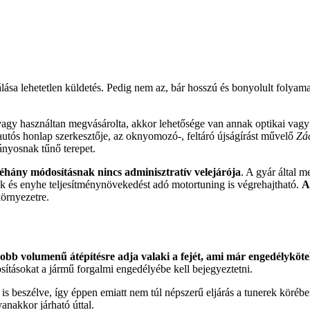
ása lehetetlen küldetés. Pedig nem az, bár hosszú és bonyolult folyamat
 vagy használtan megvásárolta, akkor lehetősége van annak optikai vag
ő autós honlap szerkesztője, az oknyomozó-, feltáró újságírást művelő
Zá
ányosnak tűnő terepet.
éhány módosításnak nincs adminisztratív velejárója
. A gyár által m
etők és enyhe teljesítménynövekedést adó motortuning is végrehajtható.
A
környezetre.
yobb volumenű átépítésre adja valaki a fejét, ami már engedélyköte
sításokat a jármű forgalmi engedélyébe kell bejegyeztetni.
 is beszélve, így éppen emiatt nem túl népszerű eljárás a tunerek köréb
anakkor járható úttal.