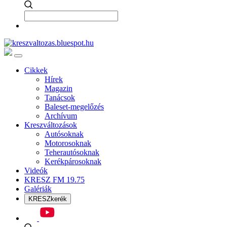
Cikkek
Hírek
Magazin
Tanácsok
Baleset-megelőzés
Archívum
Kreszváltozások
Autósoknak
Motorosoknak
Teherautósoknak
Kerékpárosoknak
Videók
KRESZ FM 19.75
Galériák
KRESZkerék