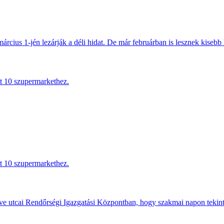
március 1-jén lezárják a déli hidat. De már februárban is lesznek kisebb 
tt 10 szupermarkethez.
tt 10 szupermarkethez.
e utcai Rendőrségi Igazgatási Központban, hogy szakmai napon tekints