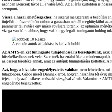
azonban igencsak távol áll a valóságtól. Az eljárás külföldön is hos
szempont.
Vissza a hazai lehetőségekhez
: ha sikerül megszerezni a beépítési e
önjelölt autószerelőként otthon a garázsban nekiáll megbütykölni az aut
paraméter feljavítása egy másik rovására történik, az optimális mérté
vizsga van hátra ahhoz, hogy valaki egy legális tuningautó boldog tul
A veterán autók átalakítása is kedvelt hobbi
Az AMTS-en két tuningautó tulajdonossal is beszélgettünk
, akik
büszkélkedhessenek vele. Szeretnék használni őket a mindennapokban i
az összeg töredéke annak, amit az autójuk tuningolására költöttek. A f
Azt, hogy a hivatalos engedélyeztetés valóban nem lehetetlen
, mi 
tulajdonosa, Gábor mesél Daninak arról, hogyan használta fél évig ill
fejét, amely aztán sikeres műszaki vizsgával zárult. Valamint az AMTS
engedélybe bejegyzettek.