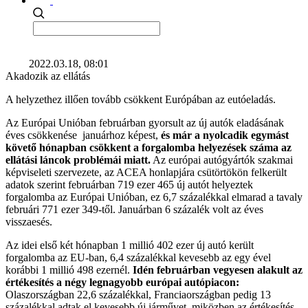
2022.03.18, 08:01
Akadozik az ellátás
A helyzethez illően tovább csökkent Európában az eutóeladás.
Az Európai Unióban februárban gyorsult az új autók eladásának
éves csökkenése januárhoz képest,
és már a nyolcadik egymást
követő hónapban csökkent a forgalomba helyezések száma az
ellátási láncok problémái miatt.
Az európai autógyártók szakmai
képviseleti szervezete, az ACEA honlapjára csütörtökön felkerült
adatok szerint februárban 719 ezer 465 új autót helyeztek
forgalomba az Európai Unióban, ez 6,7 százalékkal elmarad a tavaly
februári 771 ezer 349-től. Januárban 6 százalék volt az éves
visszaesés.
Az idei első két hónapban 1 millió 402 ezer új autó került
forgalomba az EU-ban, 6,4 százalékkal kevesebb az egy ével
korábbi 1 millió 498 ezernél.
Idén februárban vegyesen alakult az
értékesítés a négy legnagyobb európai autópiacon:
Olaszországban 22,6 százalékkal, Franciaországban pedig 13
százalékkal adtak el kevesebb új járművet, miközben az értékesítés