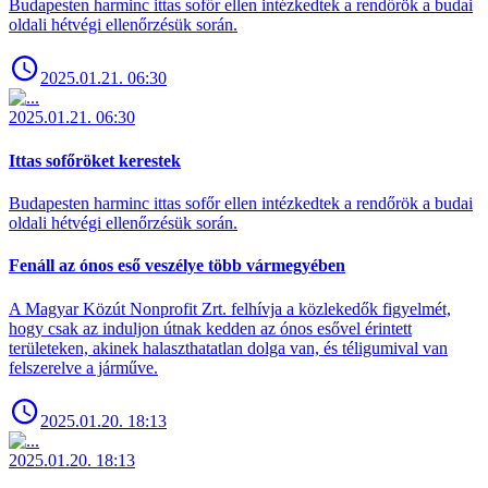
Budapesten harminc ittas sofőr ellen intézkedtek a rendőrök a budai
oldali hétvégi ellenőrzésük során.
2025.01.21. 06:30
2025.01.21. 06:30
Ittas sofőröket kerestek
Budapesten harminc ittas sofőr ellen intézkedtek a rendőrök a budai
oldali hétvégi ellenőrzésük során.
Fenáll az ónos eső veszélye több vármegyében
A Magyar Közút Nonprofit Zrt. felhívja a közlekedők figyelmét,
hogy csak az induljon útnak kedden az ónos esővel érintett
területeken, akinek halaszthatatlan dolga van, és téligumival van
felszerelve a járműve.
2025.01.20. 18:13
2025.01.20. 18:13