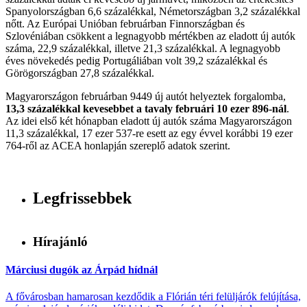
Spanyolországban 6,6 százalékkal, Németországban 3,2 százalékkal
nőtt. Az Európai Unióban februárban Finnországban és
Szlovéniában csökkent a legnagyobb mértékben az eladott új autók
száma, 22,9 százalékkal, illetve 21,3 százalékkal. A legnagyobb
éves növekedés pedig Portugáliában volt 39,2 százalékkal és
Görögországban 27,8 százalékkal.
Magyarországon februárban 9449 új autót helyeztek forgalomba,
13,3 százalékkal kevesebbet a tavaly februári 10 ezer 896-nál
.
Az idei első két hónapban eladott új autók száma Magyarországon
11,3 százalékkal, 17 ezer 537-re esett az egy évvel korábbi 19 ezer
764-ről az ACEA honlapján szereplő adatok szerint.
Legfrissebbek
Hírajánló
Márciusi dugók az Árpád hídnál
A fővárosban hamarosan kezdődik a Flórián téri felüljárók felújítása,