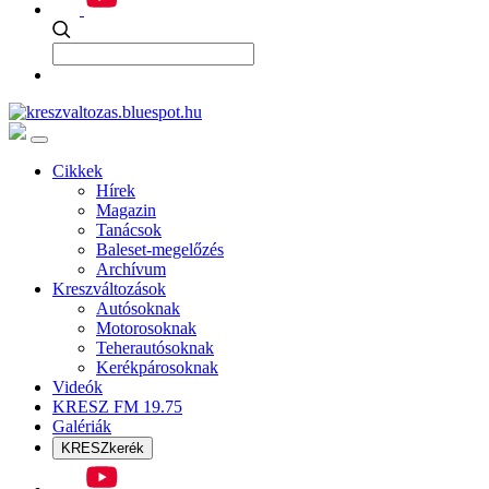
Cikkek
Hírek
Magazin
Tanácsok
Baleset-megelőzés
Archívum
Kreszváltozások
Autósoknak
Motorosoknak
Teherautósoknak
Kerékpárosoknak
Videók
KRESZ FM 19.75
Galériák
KRESZkerék