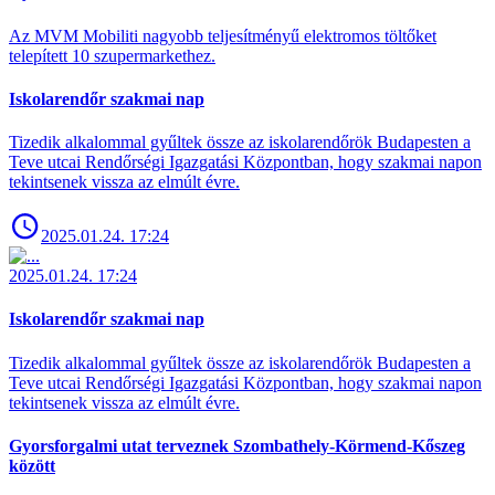
Az MVM Mobiliti nagyobb teljesítményű elektromos töltőket
telepített 10 szupermarkethez.
Iskolarendőr szakmai nap
Tizedik alkalommal gyűltek össze az iskolarendőrök Budapesten a
Teve utcai Rendőrségi Igazgatási Központban, hogy szakmai napon
tekintsenek vissza az elmúlt évre.
2025.01.24. 17:24
2025.01.24. 17:24
Iskolarendőr szakmai nap
Tizedik alkalommal gyűltek össze az iskolarendőrök Budapesten a
Teve utcai Rendőrségi Igazgatási Központban, hogy szakmai napon
tekintsenek vissza az elmúlt évre.
Gyorsforgalmi utat terveznek Szombathely-Körmend-Kőszeg
között