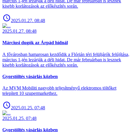
március 1-jén lezárják a déli hidat. De már februárban is lesznek
kisebb korlátozások az előkészítés során.
2025.01.27. 08:48
2025.01.27. 08:48
Márciusi dugók az Árpád hídnál
A fővárosban hamarosan kezdődik a Flórián téri felüljárók felújítása,
március 1-jén lezárják a déli hidat. De már februárban is lesznek
kisebb korlátozások az előkészítés során.
Gyorstöltés vásárlás közben
Az MVM Mobiliti nagyobb teljesítményű elektromos töltőket
telepített 10 szupermarkethez.
2025.01.25. 07:48
2025.01.25. 07:48
Gyorstöltés vásárlás közben