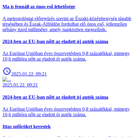
Ma is fennáll az ónos eső lehetősége
A meteorológiai előrejelzés szerint az Északi-középhegység tágabb
térségében és Észak-Alföldön fordulhat elő ónos eső, jellemzően
néhány tized milliméter, amely napközben megszűnik.
2024-ben az EU-ban nőtt az eladott új autók száma
Az Európai Unióban éves összevetésben 0,8 százalékkal, mintegy
10,6 millióra nőtt az eladott új autók száma.
2025.01.22. 09:21
2025.01.22. 09:21
2024-ben az EU-ban nőtt az eladott új autók száma
Az Európai Unióban éves összevetésben 0,8 százalékkal, mintegy
10,6 millióra nőtt az eladott új autók száma.
Ittas sofőröket kerestek