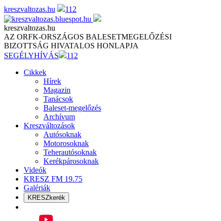
Skip
kreszvaltozas.hu
112
to
content
kreszvaltozas.hu
AZ ORFK-ORSZÁGOS BALESETMEGELŐZÉSI
BIZOTTSÁG HIVATALOS HONLAPJA
SEGÉLYHÍVÁS
112
Cikkek
Hírek
Magazin
Tanácsok
Baleset-megelőzés
Archívum
Kreszváltozások
Autósoknak
Motorosoknak
Teherautósoknak
Kerékpárosoknak
Videók
KRESZ FM 19.75
Galériák
KRESZkerék