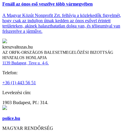
Fenáll az ónos eső veszélye több vármegyében
A Magyar Közút Nonprofit Zrt. felhívja a közlekedők figyelmét,
hogy csak az induljon útnak kedden az ónos esővel érintett
területeken, akinek halaszthatatlan dolga van, és téligumival van
felszerelve a járműve.
kreszvaltozas.hu
AZ ORFK-ORSZÁGOS BALESETMEGELŐZÉSI BIZOTTSÁG
HIVATALOS HONLAPJA
1139 Budapest, Teve u. 4-6.
Telefon:
+36 (1) 443 56 51
Levelezési cím:
1903 Budapest, Pf.: 314.
police.hu
MAGYAR RENDŐRSÉG