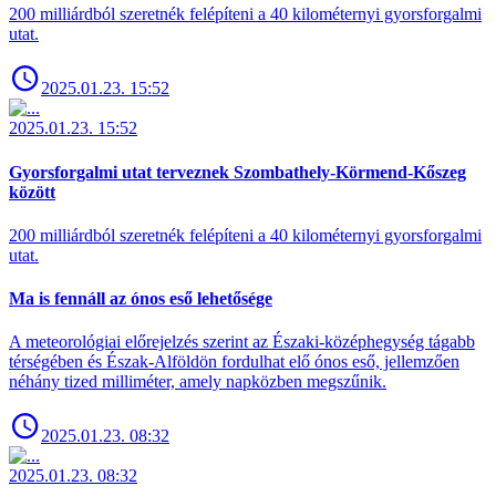
200 milliárdból szeretnék felépíteni a 40 kilométernyi gyorsforgalmi
utat.
2025.01.23. 15:52
2025.01.23. 15:52
Gyorsforgalmi utat terveznek Szombathely-Körmend-Kőszeg
között
200 milliárdból szeretnék felépíteni a 40 kilométernyi gyorsforgalmi
utat.
Ma is fennáll az ónos eső lehetősége
A meteorológiai előrejelzés szerint az Északi-középhegység tágabb
térségében és Észak-Alföldön fordulhat elő ónos eső, jellemzően
néhány tized milliméter, amely napközben megszűnik.
2025.01.23. 08:32
2025.01.23. 08:32