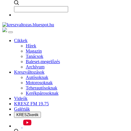
Cikkek
Hírek
Magazin
Tanácsok
Baleset-megelőzés
Archívum
Kreszváltozások
Autósoknak
Motorosoknak
Teherautósoknak
Kerékpárosoknak
Videók
KRESZ FM 19.75
Galériák
KRESZkerék