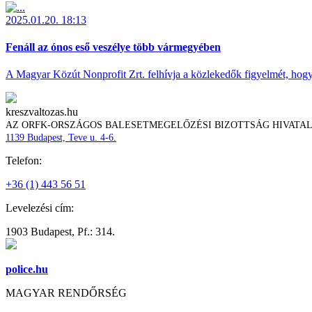
2025.01.20. 18:13
Fenáll az ónos eső veszélye több vármegyében
A Magyar Közút Nonprofit Zrt. felhívja a közlekedők figyelmét, hogy c
kreszvaltozas.hu
AZ ORFK-ORSZÁGOS BALESETMEGELŐZÉSI BIZOTTSÁG HIVATA
1139 Budapest, Teve u. 4-6.
Telefon:
+36 (1) 443 56 51
Levelezési cím:
1903 Budapest, Pf.: 314.
police.hu
MAGYAR RENDŐRSÉG