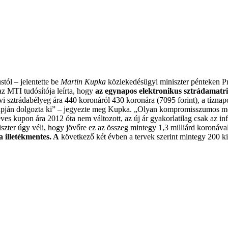
tól – jelentette be
Martin Kupka
közlekedésügyi miniszter pénteken Prá
 az MTI tudósítója leírta, hogy
az egynapos elektronikus sztrádamatri
i sztrádabélyeg ára 440 koronáról 430 koronára (7095 forint), a tízna
 alapján dolgozta ki” – jegyezte meg Kupka. „Olyan kompromisszumos m
éves kupon ára 2012 óta nem változott, az új ár gyakorlatilag csak az in
miniszter úgy véli, hogy jövőre ez az összeg mintegy 1,3 milliárd koronáv
a illetékmentes. A
következő két évben a tervek szerint mintegy 200 ki