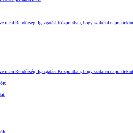
e utcai Rendőrségi Igazgatási Központban, hogy szakmai napon tekints
e utcai Rendőrségi Igazgatási Központban, hogy szakmai napon tekints
ött
at.
ött