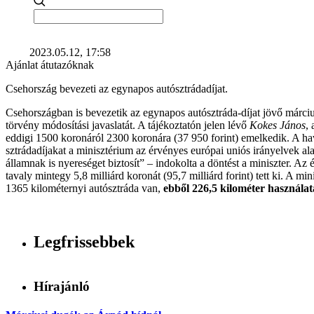
2023.05.12, 17:58
Ajánlat átutazóknak
Csehország bevezeti az egynapos autósztrádadíjat.
Csehországban is bevezetik az egynapos autósztráda-díjat jövő március
törvény módosítási javaslatát. A tájékoztatón jelen lévő
Kokes János
,
eddigi 1500 koronáról 2300 koronára (37 950 forint) emelkedik. A hav
sztrádadíjakat a minisztérium az érvényes európai uniós irányelvek
államnak is nyereséget biztosít” – indokolta a döntést a miniszter. Az 
tavaly mintegy 5,8 milliárd koronát (95,7 milliárd forint) tett ki. A 
1365 kilométernyi autósztráda van,
ebből 226,5 kilométer használat
Legfrissebbek
Hírajánló