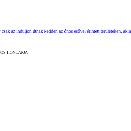
sak az induljon útnak kedden az ónos esővel érintett területeken, akine
LOS HONLAPJA