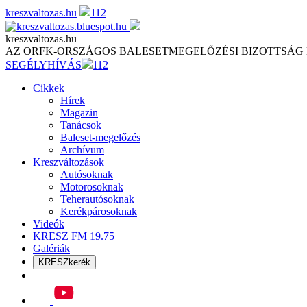
Skip
kreszvaltozas.hu
112
to
content
kreszvaltozas.hu
AZ ORFK-ORSZÁGOS BALESETMEGELŐZÉSI BIZOTTSÁG
SEGÉLYHÍVÁS
112
Cikkek
Hírek
Magazin
Tanácsok
Baleset-megelőzés
Archívum
Kreszváltozások
Autósoknak
Motorosoknak
Teherautósoknak
Kerékpárosoknak
Videók
KRESZ FM 19.75
Galériák
KRESZkerék