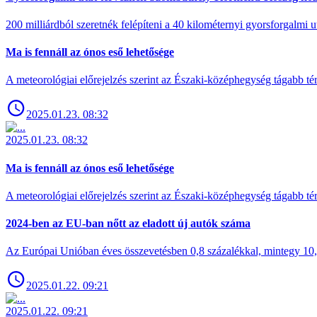
200 milliárdból szeretnék felépíteni a 40 kilométernyi gyorsforgalmi ut
Ma is fennáll az ónos eső lehetősége
A meteorológiai előrejelzés szerint az Északi-középhegység tágabb t
2025.01.23. 08:32
2025.01.23. 08:32
Ma is fennáll az ónos eső lehetősége
A meteorológiai előrejelzés szerint az Északi-középhegység tágabb t
2024-ben az EU-ban nőtt az eladott új autók száma
Az Európai Unióban éves összevetésben 0,8 százalékkal, mintegy 10,6 
2025.01.22. 09:21
2025.01.22. 09:21