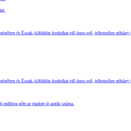
at.
érségében és Észak-Alföldön fordulhat elő ónos eső, jellemzően néhány
érségében és Észak-Alföldön fordulhat elő ónos eső, jellemzően néhány
millióra nőtt az eladott új autók száma.