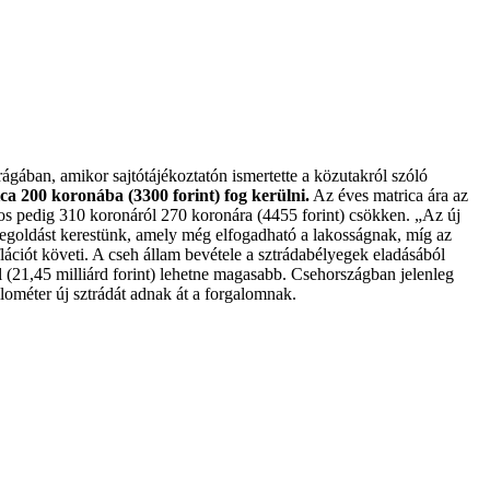
gában, amikor sajtótájékoztatón ismertette a közutakról szóló
ca 200 koronába (3300 forint) fog kerülni.
Az éves matrica ára az
pos pedig 310 koronáról 270 koronára (4455 forint) csökken. „Az új
egoldást kerestünk, amely még elfogadható a lakosságnak, míg az
flációt követi. A cseh állam bevétele a sztrádabélyegek eladásából
al (21,45 milliárd forint) lehetne magasabb. Csehországban jelenleg
lométer új sztrádát adnak át a forgalomnak.