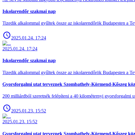
Iskolarendőr szakmai nap
Tizedik alkalommal gyűltek össze az iskolarendőrök Budapesten a Tev
2025.01.24. 17:24
2025.01.24. 17:24
Iskolarendőr szakmai nap
Tizedik alkalommal gyűltek össze az iskolarendőrök Budapesten a Tev
Gyorsforgalmi utat terveznek Szombathely-Körmend-Kőszeg köz
200 milliárdból szeretnék felépíteni a 40 kilométernyi gyorsforgalmi ut
2025.01.23. 15:52
2025.01.23. 15:52
Gyorsforgalmi utat terveznek Szombathely-Körmend-Kőszeg köz