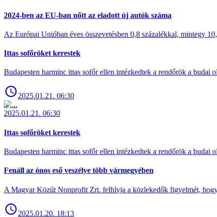
2024-ben az EU-ban nőtt az eladott új autók száma
Az Európai Unióban éves összevetésben 0,8 százalékkal, mintegy 10,6 
Ittas sofőröket kerestek
Budapesten harminc ittas sofőr ellen intézkedtek a rendőrök a budai ol
2025.01.21. 06:30
2025.01.21. 06:30
Ittas sofőröket kerestek
Budapesten harminc ittas sofőr ellen intézkedtek a rendőrök a budai ol
Fenáll az ónos eső veszélye több vármegyében
A Magyar Közút Nonprofit Zrt. felhívja a közlekedők figyelmét, hogy c
2025.01.20. 18:13