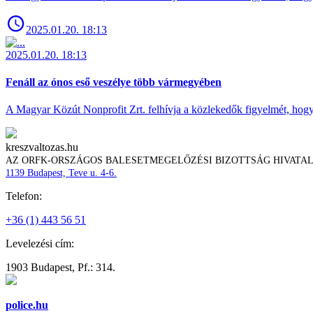
2025.01.20. 18:13
2025.01.20. 18:13
Fenáll az ónos eső veszélye több vármegyében
A Magyar Közút Nonprofit Zrt. felhívja a közlekedők figyelmét, hogy c
kreszvaltozas.hu
AZ ORFK-ORSZÁGOS BALESETMEGELŐZÉSI BIZOTTSÁG HIVATA
1139 Budapest, Teve u. 4-6.
Telefon:
+36 (1) 443 56 51
Levelezési cím:
1903 Budapest, Pf.: 314.
police.hu