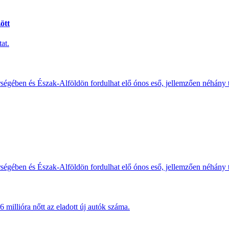
ött
at.
érségében és Észak-Alföldön fordulhat elő ónos eső, jellemzően néhány
érségében és Észak-Alföldön fordulhat elő ónos eső, jellemzően néhány
millióra nőtt az eladott új autók száma.