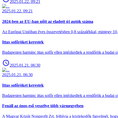
2025.01.22. 09:21
2025.01.22. 09:21
2024-ben az EU-ban nőtt az eladott új autók száma
Az Európai Unióban éves összevetésben 0,8 százalékkal, mintegy 10,6 
Ittas sofőröket kerestek
Budapesten harminc ittas sofőr ellen intézkedtek a rendőrök a budai ol
2025.01.21. 06:30
2025.01.21. 06:30
Ittas sofőröket kerestek
Budapesten harminc ittas sofőr ellen intézkedtek a rendőrök a budai ol
Fenáll az ónos eső veszélye több vármegyében
A Magyar Közút Nonprofit Zrt. felhívja a közlekedők figyelmét, hogy c