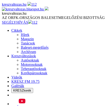
Skip
kreszvaltozas.hu
112
to
content
kreszvaltozas.hu
AZ ORFK-ORSZÁGOS BALESETMEGELŐZÉSI BIZOTTSÁG
SEGÉLYHÍVÁS
112
Cikkek
Hírek
Magazin
Tanácsok
Baleset-megelőzés
Archívum
Kreszváltozások
Autósoknak
Motorosoknak
Teherautósoknak
Kerékpárosoknak
Videók
KRESZ FM 19.75
Galériák
KRESZkerék