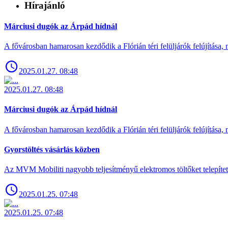
Hírajánló
Márciusi dugók az Árpád hídnál
A fővárosban hamarosan kezdődik a Flórián téri felüljárók felújítása, 
2025.01.27. 08:48
2025.01.27. 08:48
Márciusi dugók az Árpád hídnál
A fővárosban hamarosan kezdődik a Flórián téri felüljárók felújítása, 
Gyorstöltés vásárlás közben
Az MVM Mobiliti nagyobb teljesítményű elektromos töltőket telepíte
2025.01.25. 07:48
2025.01.25. 07:48