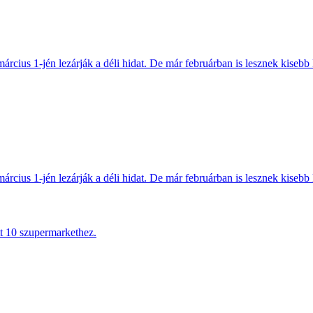
március 1-jén lezárják a déli hidat. De már februárban is lesznek kisebb 
március 1-jén lezárják a déli hidat. De már februárban is lesznek kisebb 
tt 10 szupermarkethez.