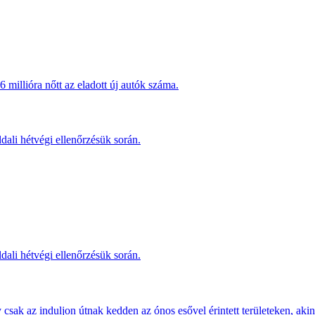
millióra nőtt az eladott új autók száma.
dali hétvégi ellenőrzésük során.
dali hétvégi ellenőrzésük során.
sak az induljon útnak kedden az ónos esővel érintett területeken, akine