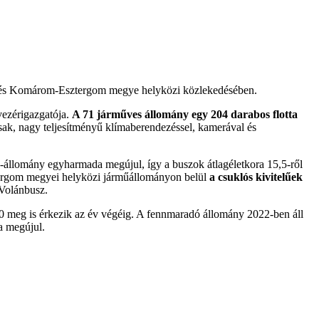
st és Komárom-Esztergom megye helyközi közlekedésében.
-vezérigazgatója.
A 71 járműves állomány egy 204 darabos flotta
sak, nagy teljesítményű klímaberendezéssel, kamerával és
ű-állomány egyharmada megújul, így a buszok átlagéletkora 15,5-ről
tergom megyei helyközi járműállományon belül
a csuklós kivitelűek
Volánbusz.
00 meg is érkezik az év végéig. A fennmaradó állomány 2022-ben áll
a megújul.