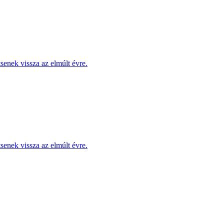
enek vissza az elmúlt évre.
enek vissza az elmúlt évre.