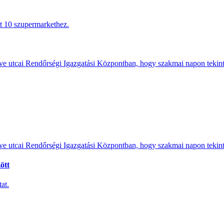
tt 10 szupermarkethez.
e utcai Rendőrségi Igazgatási Központban, hogy szakmai napon tekints
e utcai Rendőrségi Igazgatási Központban, hogy szakmai napon tekints
ött
at.