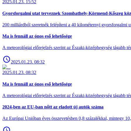
2025.01.23. 15:52
Gyorsforgalmi utat terveznek Szombathely-Körmend-Kőszeg köz
200 milliárdból szeretnék felépíteni a 40 kilométernyi gyorsforgalmi ut
Ma is fennáll az ónos eső lehetősége
A meteorológiai előrejelzés szerint az Északi-középhegység tágabb t
2025.01.23. 08:32
2025.01.23. 08:32
Ma is fennáll az ónos eső lehetősége
A meteorológiai előrejelzés szerint az Északi-középhegység tágabb t
2024-ben az EU-ban nőtt az eladott új autók száma
Az Európai Unióban éves összevetésben 0,8 százalékkal, mintegy 10,6 