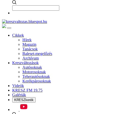
Cikkek
Hírek
Magazin
Tanácsok
Baleset-megelőzés
Archívum
Kreszváltozások
Autósoknak
Motorosoknak
Teherautósoknak
Kerékpárosoknak
Videók
KRESZ FM 19.75
Galériák
KRESZkerék