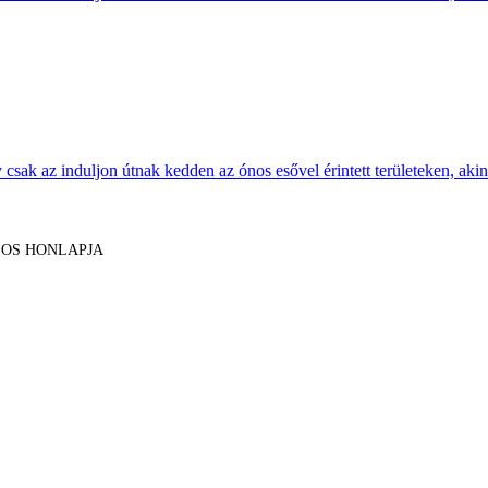
sak az induljon útnak kedden az ónos esővel érintett területeken, akine
LOS HONLAPJA