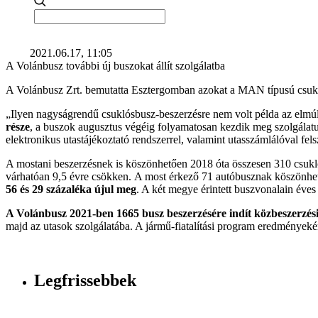
2021.06.17, 11:05
A Volánbusz további új buszokat állít szolgálatba
A Volánbusz Zrt. bemutatta Esztergomban azokat a MAN típusú csuk
„Ilyen nagyságrendű csuklósbusz-beszerzésre nem volt példa az elm
része
, a buszok augusztus végéig folyamatosan kezdik meg szolgálatu
elektronikus utastájékoztató rendszerrel, valamint utasszámlálóval f
A mostani beszerzésnek is köszönhetően 2018 óta összesen 310 csukló
várhatóan 9,5 évre csökken. A most érkező 71 autóbusznak köszönh
56 és 29 százaléka újul meg
. A két megye érintett buszvonalain éves
A Volánbusz 2021-ben 1665 busz beszerzésére indít közbeszerzési 
majd az utasok szolgálatába. A jármű-fiatalítási program eredményeké
Legfrissebbek