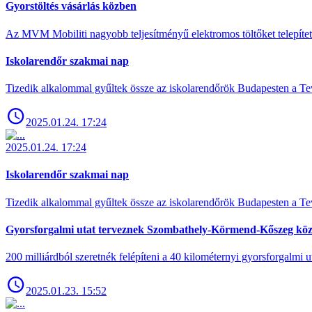
Gyorstöltés vásárlás közben
Az MVM Mobiliti nagyobb teljesítményű elektromos töltőket telepíte
Iskolarendőr szakmai nap
Tizedik alkalommal gyűltek össze az iskolarendőrök Budapesten a Tev
2025.01.24. 17:24
2025.01.24. 17:24
Iskolarendőr szakmai nap
Tizedik alkalommal gyűltek össze az iskolarendőrök Budapesten a Tev
Gyorsforgalmi utat terveznek Szombathely-Körmend-Kőszeg köz
200 milliárdból szeretnék felépíteni a 40 kilométernyi gyorsforgalmi ut
2025.01.23. 15:52