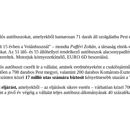
lós autóbuszokat, amelyekből hamarosan 71 darab áll szolgálatba Pe
últ 15 évben a Volánbusznál” – mondta
Pafféri Zoltán
, a társaság elnök
kat. Az 51 ülő- és 55 állóhellyel rendelkező autóbuszok alacsonypadló
elszereltek. Motorjuk környezetkímélő, EURO 6D besorolású.
s autóbuszt cserélt le a vállalat, aminek eredményeként a csuklósjárm
etően a 798 darabos Pest megyei, valamint 200 darabos Komárom-Esz
 szinten közel
17 millió utas számára biztosít
kényelmesebb utazást a 
eljárást,
amelyekből – az eljárások sikere esetén – várhatóan közel 7
nt a jövő év végéig a vállalat teljes autóbusz-állományának 40 százalék