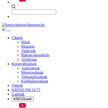
Cikkek
Hírek
Magazin
Tanácsok
Baleset-megelőzés
Archívum
Kreszváltozások
Autósoknak
Motorosoknak
Teherautósoknak
Kerékpárosoknak
Videók
KRESZ FM 19.75
Galériák
KRESZkerék