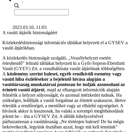
2023.03.10, 11:03
A vasúti átjárók biztonságáért
Közlekedésbiztonsági információs táblákat helyezett el a GYSEV a
vasúti átjárókban.
A közlekedés biztonságát szolgáló, „Veszélyhelyzet esetén
értesítendő” feliratú táblákat helyezett ki a Győr-Sopron-Ebenfurti
Vasút (GYEV) Zrt. a vonalhálózata vasúti átjáróinak többségében.
A
közlemény szerint baleset, egyéb rendkívüli esemény vagy
vasúti hiba észlelésekor a bejelentő hívása alapján a
vasúttársaság munkatársai pontosan be tudják azonosítani az
érintett vasúti átjárót
, majd az elhangzott információk alapján
felmérik a helyzet súlyosságát, és azonnal intézkedni tudnak. Ha
szükséges, leállítják a vasúti forgalmat az érintett szakaszon, illetve
értesítik a rendőrséget, a mentőket vagy az elhárító egységeket. A
hívások akkor is hasznosak, ha valaki a sorompó meghibásodását
jelenti be – írta a GYSEV Zrt. A táblák kihelyezésével
párhuzamosan a vasúttársaság „Ne történjen baleset! De ha mégis
bekövetkezik, legyünk tisztában azzal, hogy mit kell tennünk”