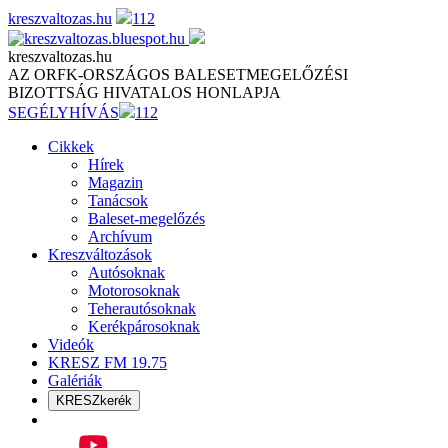
Skip
kreszvaltozas.hu
112
to
content
kreszvaltozas.hu
AZ ORFK-ORSZÁGOS BALESETMEGELŐZÉSI
BIZOTTSÁG HIVATALOS HONLAPJA
SEGÉLYHÍVÁS
112
Cikkek
Hírek
Magazin
Tanácsok
Baleset-megelőzés
Archívum
Kreszváltozások
Autósoknak
Motorosoknak
Teherautósoknak
Kerékpárosoknak
Videók
KRESZ FM 19.75
Galériák
KRESZkerék