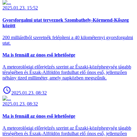
2025.01.23. 15:52
Gyorsforgalmi utat terveznek Szombathely-Körmend-Kőszeg
között
200 milliárdból szeretnék felépíteni a 40 kilométernyi gyorsforgalmi
utat.
Ma is fennáll az ónos eső lehetősége
A meteorológiai előrejelzés szerint az Északi-középhegység tágabb
térségében és Észak-Alföldön fordulhat elő ónos eső, jellemzően
néhány tized milliméter, amely napközben megszűnik.
2025.01.23. 08:32
2025.01.23. 08:32
Ma is fennáll az ónos eső lehetősége
A meteorológiai előrejelzés szerint az Északi-középhegység tágabb
térségében és Észak-Alföldön fordulhat elő ónos eső, jellemzően