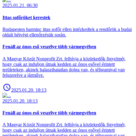
2025.01.21. 06:30
Ittas sofőröket kerestek
Budapesten harminc ittas sofőr ellen intézkedtek a rendőrök a budai
oldali hétvégi ellenőrzésük során.
Fenáll az ónos eső veszélye több vármegyében
A Magyar Közút Nonprofit Zrt. felhívja a közlekedők figyelmét,
hogy csak az induljon útnak kedden az ónos esővel érintett
területeken, akinek halaszthatatlan dolga van, és téligumival van
felszerelve a járműve.
2025.01.20. 18:13
2025.01.20. 18:13
Fenáll az ónos eső veszélye több vármegyében
A Magyar Közút Nonprofit Zrt. felhívja a közlekedők figyelmét,
hogy csak az induljon útnak kedden az ónos esővel érintett
területeken, akinek halaszthatatlan dolga van, és téligumival van