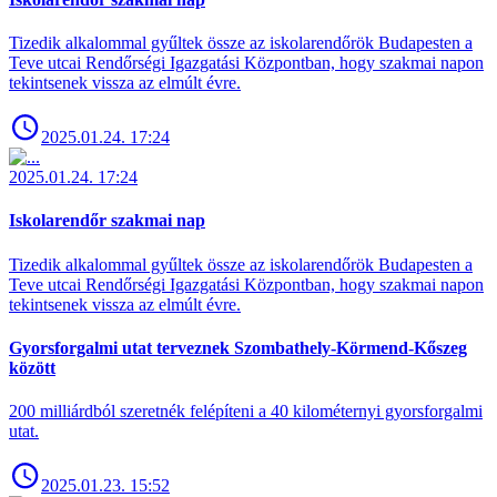
Tizedik alkalommal gyűltek össze az iskolarendőrök Budapesten a
Teve utcai Rendőrségi Igazgatási Központban, hogy szakmai napon
tekintsenek vissza az elmúlt évre.
2025.01.24. 17:24
2025.01.24. 17:24
Iskolarendőr szakmai nap
Tizedik alkalommal gyűltek össze az iskolarendőrök Budapesten a
Teve utcai Rendőrségi Igazgatási Központban, hogy szakmai napon
tekintsenek vissza az elmúlt évre.
Gyorsforgalmi utat terveznek Szombathely-Körmend-Kőszeg
között
200 milliárdból szeretnék felépíteni a 40 kilométernyi gyorsforgalmi
utat.
2025.01.23. 15:52