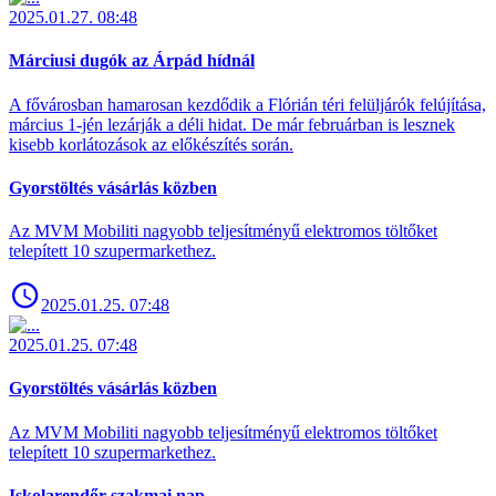
2025.01.27. 08:48
Márciusi dugók az Árpád hídnál
A fővárosban hamarosan kezdődik a Flórián téri felüljárók felújítása,
március 1-jén lezárják a déli hidat. De már februárban is lesznek
kisebb korlátozások az előkészítés során.
Gyorstöltés vásárlás közben
Az MVM Mobiliti nagyobb teljesítményű elektromos töltőket
telepített 10 szupermarkethez.
2025.01.25. 07:48
2025.01.25. 07:48
Gyorstöltés vásárlás közben
Az MVM Mobiliti nagyobb teljesítményű elektromos töltőket
telepített 10 szupermarkethez.
Iskolarendőr szakmai nap