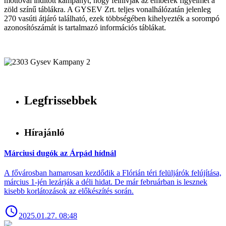
mottóval indított kampányt, hogy felhívják az emberek figyelmét a
zöld színű táblákra. A GYSEV Zrt. teljes vonalhálózatán jelenleg
270 vasúti átjáró található, ezek többségében kihelyezték a sorompó
azonosítószámát is tartalmazó információs táblákat.
Legfrissebbek
Hírajánló
Márciusi dugók az Árpád hídnál
A fővárosban hamarosan kezdődik a Flórián téri felüljárók felújítása,
március 1-jén lezárják a déli hidat. De már februárban is lesznek
kisebb korlátozások az előkészítés során.
2025.01.27. 08:48