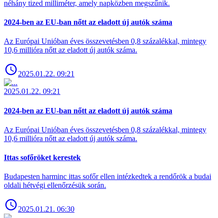
néhány tized milliméter, amely napközben megszűnik.
2024-ben az EU-ban nőtt az eladott új autók száma
Az Európai Unióban éves összevetésben 0,8 százalékkal, mintegy
10,6 millióra nőtt az eladott új autók száma.
2025.01.22. 09:21
2025.01.22. 09:21
2024-ben az EU-ban nőtt az eladott új autók száma
Az Európai Unióban éves összevetésben 0,8 százalékkal, mintegy
10,6 millióra nőtt az eladott új autók száma.
Ittas sofőröket kerestek
Budapesten harminc ittas sofőr ellen intézkedtek a rendőrök a budai
oldali hétvégi ellenőrzésük során.
2025.01.21. 06:30