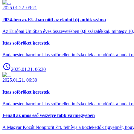
2025.01.22. 09:21
2024-ben az EU-ban nőtt az eladott új autók száma
Az Európai Unióban éves összevetésben 0,8 százalékkal, mintegy 10,6 
Ittas sofőröket kerestek
Budapesten harminc ittas sofőr ellen intézkedtek a rendőrök a budai ol
2025.01.21. 06:30
2025.01.21. 06:30
Ittas sofőröket kerestek
Budapesten harminc ittas sofőr ellen intézkedtek a rendőrök a budai ol
Fenáll az ónos eső veszélye több vármegyében
A Magyar Közút Nonprofit Zrt. felhívja a közlekedők figyelmét, hogy c