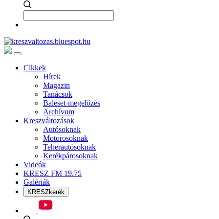
Cikkek
Hírek
Magazin
Tanácsok
Baleset-megelőzés
Archívum
Kreszváltozások
Autósoknak
Motorosoknak
Teherautósoknak
Kerékpárosoknak
Videók
KRESZ FM 19.75
Galériák
KRESZkerék