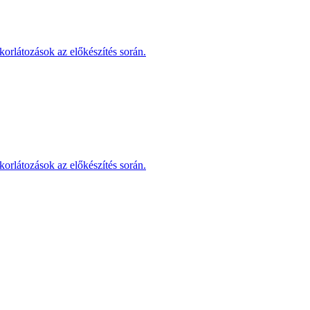
korlátozások az előkészítés során.
korlátozások az előkészítés során.