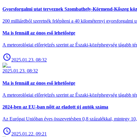
Gyorsforgalmi utat terveznek Szombathely-Körmend-Kőszeg köz
200 milliárdból szeretnék felépíteni a 40 kilométernyi gyorsforgalmi ut
Ma is fennáll az ónos eső lehetősége
A meteorológiai előrejelzés szerint az Északi-középhegység tágabb t
2025.01.23. 08:32
2025.01.23. 08:32
Ma is fennáll az ónos eső lehetősége
A meteorológiai előrejelzés szerint az Északi-középhegység tágabb t
2024-ben az EU-ban nőtt az eladott új autók száma
Az Európai Unióban éves összevetésben 0,8 százalékkal, mintegy 10,6 
2025.01.22. 09:21