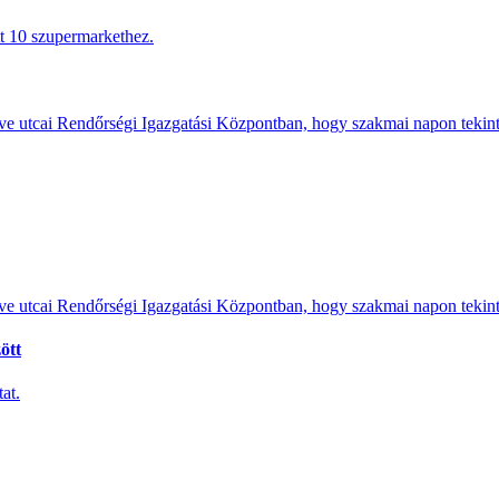
tt 10 szupermarkethez.
e utcai Rendőrségi Igazgatási Központban, hogy szakmai napon tekints
e utcai Rendőrségi Igazgatási Központban, hogy szakmai napon tekints
ött
at.