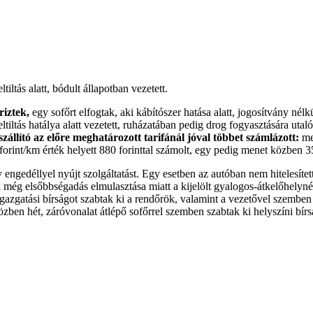
tiltás alatt, bódult állapotban vezetett.
riztek,
egy sofőrt elfogtak, aki kábítószer hatása alatt, jogosítvány nélkü
ltiltás hatálya alatt vezetett, ruházatában pedig drog fogyasztására uta
állító az előre meghatározott tarifánál jóval többet számlázott:
men
orint/km érték helyett 880 forinttal számolt, egy pedig menet közben 35
engedéllyel nyújt szolgáltatást. Egy esetben az autóban nem hitelesített
még elsőbbségadás elmulasztása miatt a kijelölt gyalogos-átkelőhelynél, 
gazgatási bírságot szabtak ki a rendőrök, valamint a vezetővel szembe
özben hét, záróvonalat átlépő sofőrrel szemben szabtak ki helyszíni bírs