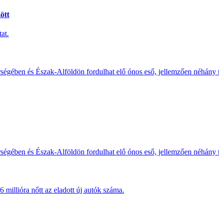
ött
at.
érségében és Észak-Alföldön fordulhat elő ónos eső, jellemzően néhány
érségében és Észak-Alföldön fordulhat elő ónos eső, jellemzően néhány
millióra nőtt az eladott új autók száma.