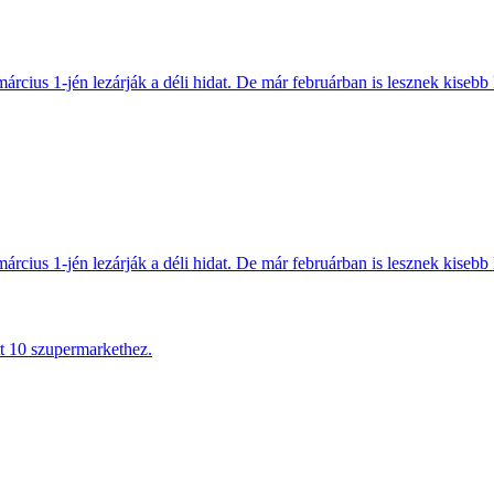
március 1-jén lezárják a déli hidat. De már februárban is lesznek kisebb 
március 1-jén lezárják a déli hidat. De már februárban is lesznek kisebb 
tt 10 szupermarkethez.