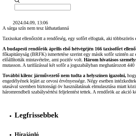
2024.04.09, 13:06
A sárga szín nem tesz láthatatlanná
Taxisokat ellenőrzött a rendőrség, egy sofőrt elfogtak, aki többszörös el
A budapesti rendőrök április első hétvégéjén 166 taxisofőrt ellenő
főkapitányság (BRFK) ismertetése szerint egy másik sofőr szintén az e
előállították mintavételre, ami pozitív volt.
Három hivatásos személysz
mutasson. A tarifázással két sofőr a jogszabályban meghatározott 440 f
További kilenc járművezető nem tudta a helyszínen igazolni,
hogy 
engedélyének lejárt az orvosi érvényessége. Négy esetben intézkedtek 
utasával szemben biztonsági öv használatának elmulasztása miatt közi
háromrendbeli szabálysértési feljelentést tettek. A rendőrök az akció k
Legfrissebbek
Hírajánló