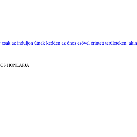
sak az induljon útnak kedden az ónos esővel érintett területeken, akine
LOS HONLAPJA