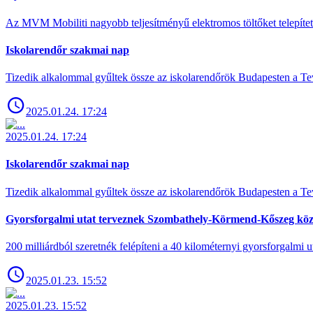
Az MVM Mobiliti nagyobb teljesítményű elektromos töltőket telepíte
Iskolarendőr szakmai nap
Tizedik alkalommal gyűltek össze az iskolarendőrök Budapesten a Tev
2025.01.24. 17:24
2025.01.24. 17:24
Iskolarendőr szakmai nap
Tizedik alkalommal gyűltek össze az iskolarendőrök Budapesten a Tev
Gyorsforgalmi utat terveznek Szombathely-Körmend-Kőszeg köz
200 milliárdból szeretnék felépíteni a 40 kilométernyi gyorsforgalmi ut
2025.01.23. 15:52
2025.01.23. 15:52