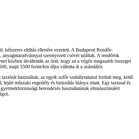
l, kétszeres eltiltás ellenére vezetett. A Budapesti Rendőr-
ló, anyagmaradvánnyal szennyezett csövet találtak. A rendőrök
et közben átváltották az órát, hogy az a végén magasabb összeget
00, majd 5500 forint/km díjra váltotta át a számlálót.
 taxiórát használtak, az egyik sofőr szabálytalanul fordult meg, kettő
lejárt műszaki engedély és biztosítás hiánya miatt. Egy taxissal és
n gyermekbiztonsági berendezés használatának elmulasztásáért
ágot.