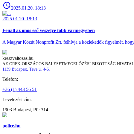
2025.01.20. 18:13
2025.01.20. 18:13
Fenáll az ónos eső veszélye több vármegyében
A Magyar Közút Nonprofit Zrt. felhívja a közlekedők figyelmét, hogy c
kreszvaltozas.hu
AZ ORFK-ORSZÁGOS BALESETMEGELŐZÉSI BIZOTTSÁG HIVATA
1139 Budapest, Teve u. 4-6.
Telefon:
+36 (1) 443 56 51
Levelezési cím:
1903 Budapest, Pf.: 314.
police.hu