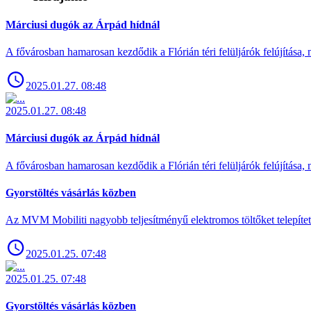
Márciusi dugók az Árpád hídnál
A fővárosban hamarosan kezdődik a Flórián téri felüljárók felújítása, 
2025.01.27. 08:48
2025.01.27. 08:48
Márciusi dugók az Árpád hídnál
A fővárosban hamarosan kezdődik a Flórián téri felüljárók felújítása, 
Gyorstöltés vásárlás közben
Az MVM Mobiliti nagyobb teljesítményű elektromos töltőket telepíte
2025.01.25. 07:48
2025.01.25. 07:48
Gyorstöltés vásárlás közben