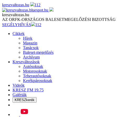
Skip
kreszvaltozas.hu
112
to
content
kreszvaltozas.hu
AZ ORFK-ORSZÁGOS BALESETMEGELŐZÉSI BIZOTTSÁG
SEGÉLYHÍVÁS
112
Cikkek
Hírek
Magazin
Tanácsok
Baleset-megelőzés
Archívum
Kreszváltozások
Autósoknak
Motorosoknak
Teherautósoknak
Kerékpárosoknak
Videók
KRESZ FM 19.75
Galériák
KRESZkerék