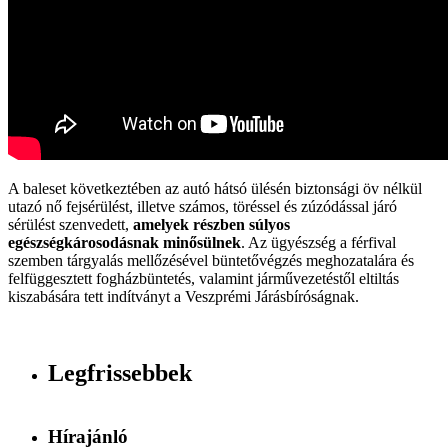
A baleset következtében az autó hátsó ülésén biztonsági öv nélkül
utazó nő fejsérülést, illetve számos, töréssel és zúzódással járó
sérülést szenvedett,
amelyek részben súlyos
egészségkárosodásnak minősülnek
. Az ügyészség a férfival
szemben tárgyalás mellőzésével büntetővégzés meghozatalára és
felfüggesztett fogházbüntetés, valamint járművezetéstől eltiltás
kiszabására tett indítványt a Veszprémi Járásbíróságnak.
Legfrissebbek
Hírajánló