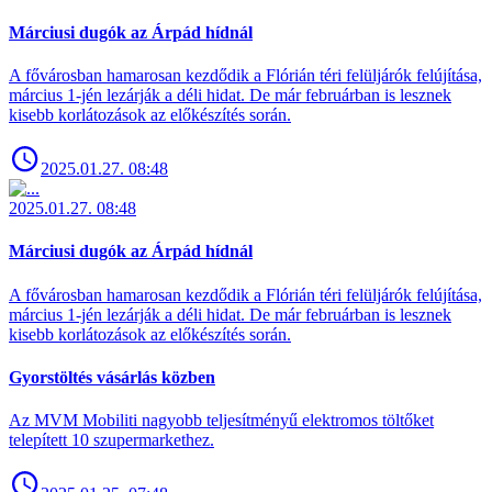
Márciusi dugók az Árpád hídnál
A fővárosban hamarosan kezdődik a Flórián téri felüljárók felújítása,
március 1-jén lezárják a déli hidat. De már februárban is lesznek
kisebb korlátozások az előkészítés során.
2025.01.27. 08:48
2025.01.27. 08:48
Márciusi dugók az Árpád hídnál
A fővárosban hamarosan kezdődik a Flórián téri felüljárók felújítása,
március 1-jén lezárják a déli hidat. De már februárban is lesznek
kisebb korlátozások az előkészítés során.
Gyorstöltés vásárlás közben
Az MVM Mobiliti nagyobb teljesítményű elektromos töltőket
telepített 10 szupermarkethez.