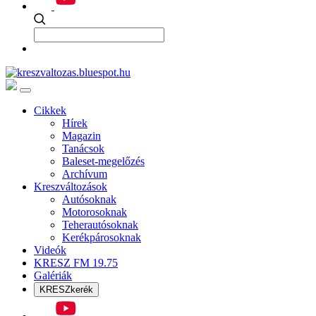
Cikkek
Hírek
Magazin
Tanácsok
Baleset-megelőzés
Archívum
Kreszváltozások
Autósoknak
Motorosoknak
Teherautósoknak
Kerékpárosoknak
Videók
KRESZ FM 19.75
Galériák
KRESZkerék