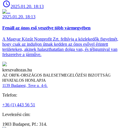
2025.01.20. 18:13
2025.01.20. 18:13
Fenáll az ónos eső veszélye több vármegyében
A Magyar Közút Nonprofit Zrt. felhívja a közlekedők figyelmét,
hogy csak az induljon útnak kedden az ónos esővel érintett
területeken, akinek halaszthatatlan dolga van, és téligumival van
felszerelve a járműve.
kreszvaltozas.hu
AZ ORFK-ORSZÁGOS BALESETMEGELŐZÉSI BIZOTTSÁG
HIVATALOS HONLAPJA
1139 Budapest, Teve u. 4-6.
Telefon:
+36 (1) 443 56 51
Levelezési cím:
1903 Budapest, Pf.: 314.