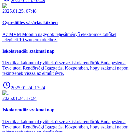
2025.01.25. 07:48
2025.01.25. 07:48
Gyorstöltés vásárlás közben
Az MVM Mobiliti nagyobb teljesítményű elektromos töltőket
telepített 10 szupermarkethez.
Iskolarendőr szakmai nap
Tizedik alkalommal gyűltek össze az iskolarendőrök Budapesten a
Teve utcai Rendőrségi Igazgatási Központban, hogy szakmai napon
tekintsenek vissza az elmúlt évre.
2025.01.24. 17:24
2025.01.24. 17:24
Iskolarendőr szakmai nap
Tizedik alkalommal gyűltek össze az iskolarendőrök Budapesten a
Teve utcai Rendőrségi Igazgatási Központban, hogy szakmai napon