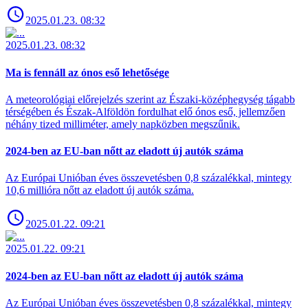
2025.01.23. 08:32
2025.01.23. 08:32
Ma is fennáll az ónos eső lehetősége
A meteorológiai előrejelzés szerint az Északi-középhegység tágabb
térségében és Észak-Alföldön fordulhat elő ónos eső, jellemzően
néhány tized milliméter, amely napközben megszűnik.
2024-ben az EU-ban nőtt az eladott új autók száma
Az Európai Unióban éves összevetésben 0,8 százalékkal, mintegy
10,6 millióra nőtt az eladott új autók száma.
2025.01.22. 09:21
2025.01.22. 09:21
2024-ben az EU-ban nőtt az eladott új autók száma
Az Európai Unióban éves összevetésben 0,8 százalékkal, mintegy