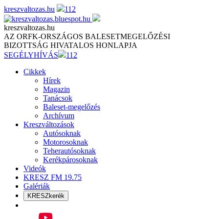
Skip
kreszvaltozas.hu
112
to
content
kreszvaltozas.hu
AZ ORFK-ORSZÁGOS BALESETMEGELŐZÉSI
BIZOTTSÁG HIVATALOS HONLAPJA
SEGÉLYHÍVÁS
112
Cikkek
Hírek
Magazin
Tanácsok
Baleset-megelőzés
Archívum
Kreszváltozások
Autósoknak
Motorosoknak
Teherautósoknak
Kerékpárosoknak
Videók
KRESZ FM 19.75
Galériák
KRESZkerék