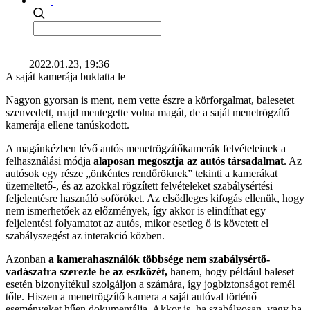
2022.01.23, 19:36
A saját kamerája buktatta le
Nagyon gyorsan is ment, nem vette észre a körforgalmat, balesetet
szenvedett, majd mentegette volna magát, de a saját menetrögzítő
kamerája ellene tanúskodott.
A magánkézben lévő autós menetrögzítőkamerák felvételeinek a
felhasználási módja
alaposan megosztja az autós társadalmat
. Az
autósok egy része „önkéntes rendőröknek” tekinti a kamerákat
üzemeltető-, és az azokkal rögzített felvételeket szabálysértési
feljelentésre használó sofőröket. Az elsődleges kifogás ellenük, hogy
nem ismerhetőek az előzmények, így akkor is elindíthat egy
feljelentési folyamatot az autós, mikor esetleg ő is követett el
szabályszegést az interakció közben.
Azonban
a kamerahasználók többsége nem szabálysértő-
vadászatra szerezte be az eszközét,
hanem, hogy például baleset
esetén bizonyítékul szolgáljon a számára, így jogbiztonságot remél
tőle. Hiszen a menetrögzítő kamera a saját autóval történő
eseményeket hűen dokumentálja. Akkor is, ha szabályosan, vagy ha