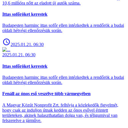
10,6 millióra nőtt az eladott új autók száma.
Ittas sofőröket kerestek
Budapesten harminc ittas sofőr ellen intézkedtek a rendőrök a budai
oldali hétvégi ellenőrzésük során.
2025.01.21. 06:30
2025.01.21. 06:30
Ittas sofőröket kerestek
Budapesten harminc ittas sofőr ellen intézkedtek a rendőrök a budai
oldali hétvégi ellenőrzésük során.
Fenáll az ónos eső veszélye több vármegyében
A Magyar Közút Nonprofit Zrt. felhívja a közlekedők figyelmét,
hogy csak az induljon útnak kedden az ónos esővel érintett
területeken, akinek halaszthatatlan dolga van, és téligumival van
felszerelve a járműve.