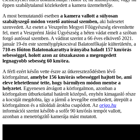
éppen szabálytalanul közlekedett a kamera üzemeltetője.
A most bemutatandó esetben
a kamera vallott a súlyosan
szabályszegő módon vezető autóssal szemben,
aki balesetet
szenvedett. Az esetet a Veszprém Megyei Főügyészség elevenítette
fel, mert a Veszprémi Járási Ügyészség a héten vádat emelt a szóban
forgó autóssal szemben. A vádirat szerint a 66 éves elkövető 2021.
január 19-én este személygépkocsival Balatonfőkajár külterületén, a
710-es főúton Balatonakarattya irányába haladt 157 km/órás
sebességgel, holott azon az útszakaszon a megengedett
legnagyobb sebesség 60 km/óra.
A férfi ezért későn vette észre az útkereszteződésben lévő
körforgalmat,
amelybe 156 km/órás sebességgel hajtott be, ami
eleve lehetetlenné tette, hogy bármilyen módon mentse a
helyzetet
. Egyenesen átvágott a körforgalmon, azonban a
körforgalom útburkolattal határolt középső, enyhén kimagasló része
a kocsiját megdobta, így a jármű a levegőbe emelkedett, átrepült a
körforgalmon és a túloldali árokba csapódott. Az
origo.hu
információi szerint később a sofőr 90 km/órás tempót vallott,
azonban a menetrögzítő kamerája mást mutatott.