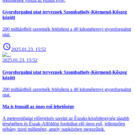
tekintsenek vissza az elmúlt évre.
Gyorsforgalmi utat terveznek Szombathely-Körmend-Kőszeg
között
200 milliárdból szeretnék felépíteni a 40 kilométernyi gyorsforgalmi
utat.
2025.01.23. 15:52
2025.01.23. 15:52
Gyorsforgalmi utat terveznek Szombathely-Körmend-Kőszeg
között
200 milliárdból szeretnék felépíteni a 40 kilométernyi gyorsforgalmi
utat.
Ma is fennáll az ónos eső lehetősége
A meteorológiai előrejelzés szerint az Északi-középhegység tágabb
térségében és Észak-Alföldön fordulhat elő ónos eső, jellemzően
néhány tized milliméter, amely napközben megszűnik.