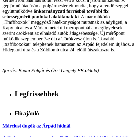
kerületi lomtalanítás során részt vett a kocsi a járőrmunkában. A
gépjármű átadásán a polgármester elmondta, hogy a rendőrséggel
együttműködve
önkormányzati forrásból további fix
sebességmérő pontokat alakítanak ki
. A már működő
„Traffiboxok” meggyőző hatékonyságot mutatnak az adyligeti, a
Kapy utcai és a Máriaremetei úti mérőpontnál a megfigyelések
szerint csökkent az elhaladó autók átlagsebessége. Új mérőpont
működik szeptember 7-e óta a Törökvész úton is. További
„traffiboxokat” telepítenek hamarosan az Árpád fejedelem útjához, a
Hidegkúti útra és a Zöldlomb utca 24. előtti útszakaszra is.
(forrás: Budai Polgár és Örsi Gergely FB-oldala)
Legfrissebbek
Hírajánló
Márciusi dugók az Árpád hídnál