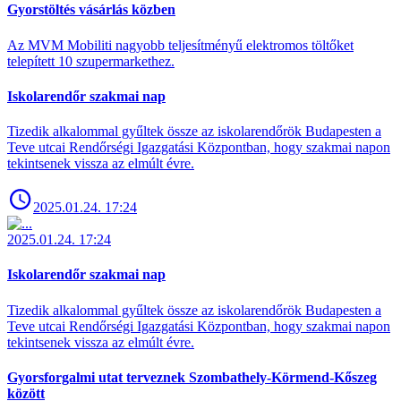
Gyorstöltés vásárlás közben
Az MVM Mobiliti nagyobb teljesítményű elektromos töltőket
telepített 10 szupermarkethez.
Iskolarendőr szakmai nap
Tizedik alkalommal gyűltek össze az iskolarendőrök Budapesten a
Teve utcai Rendőrségi Igazgatási Központban, hogy szakmai napon
tekintsenek vissza az elmúlt évre.
2025.01.24. 17:24
2025.01.24. 17:24
Iskolarendőr szakmai nap
Tizedik alkalommal gyűltek össze az iskolarendőrök Budapesten a
Teve utcai Rendőrségi Igazgatási Központban, hogy szakmai napon
tekintsenek vissza az elmúlt évre.
Gyorsforgalmi utat terveznek Szombathely-Körmend-Kőszeg
között