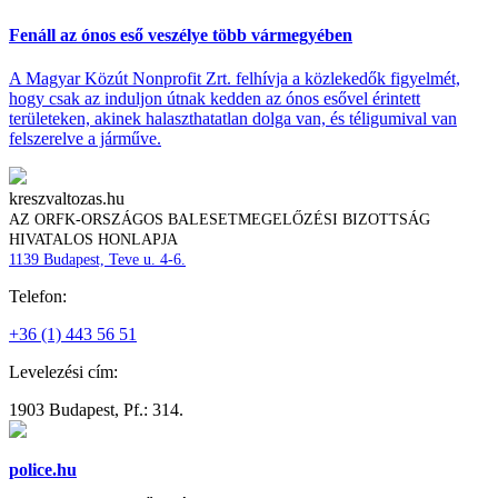
Fenáll az ónos eső veszélye több vármegyében
A Magyar Közút Nonprofit Zrt. felhívja a közlekedők figyelmét,
hogy csak az induljon útnak kedden az ónos esővel érintett
területeken, akinek halaszthatatlan dolga van, és téligumival van
felszerelve a járműve.
kreszvaltozas.hu
AZ ORFK-ORSZÁGOS BALESETMEGELŐZÉSI BIZOTTSÁG
HIVATALOS HONLAPJA
1139 Budapest, Teve u. 4-6.
Telefon:
+36 (1) 443 56 51
Levelezési cím:
1903 Budapest, Pf.: 314.
police.hu