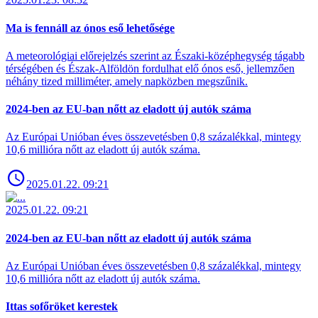
Ma is fennáll az ónos eső lehetősége
A meteorológiai előrejelzés szerint az Északi-középhegység tágabb
térségében és Észak-Alföldön fordulhat elő ónos eső, jellemzően
néhány tized milliméter, amely napközben megszűnik.
2024-ben az EU-ban nőtt az eladott új autók száma
Az Európai Unióban éves összevetésben 0,8 százalékkal, mintegy
10,6 millióra nőtt az eladott új autók száma.
2025.01.22. 09:21
2025.01.22. 09:21
2024-ben az EU-ban nőtt az eladott új autók száma
Az Európai Unióban éves összevetésben 0,8 százalékkal, mintegy
10,6 millióra nőtt az eladott új autók száma.
Ittas sofőröket kerestek