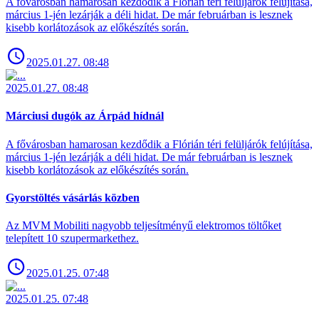
A fővárosban hamarosan kezdődik a Flórián téri felüljárók felújítása,
március 1-jén lezárják a déli hidat. De már februárban is lesznek
kisebb korlátozások az előkészítés során.
2025.01.27. 08:48
2025.01.27. 08:48
Márciusi dugók az Árpád hídnál
A fővárosban hamarosan kezdődik a Flórián téri felüljárók felújítása,
március 1-jén lezárják a déli hidat. De már februárban is lesznek
kisebb korlátozások az előkészítés során.
Gyorstöltés vásárlás közben
Az MVM Mobiliti nagyobb teljesítményű elektromos töltőket
telepített 10 szupermarkethez.
2025.01.25. 07:48
2025.01.25. 07:48