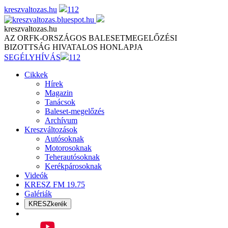
Skip
kreszvaltozas.hu
112
to
content
kreszvaltozas.hu
AZ ORFK-ORSZÁGOS BALESETMEGELŐZÉSI
BIZOTTSÁG HIVATALOS HONLAPJA
SEGÉLYHÍVÁS
112
Cikkek
Hírek
Magazin
Tanácsok
Baleset-megelőzés
Archívum
Kreszváltozások
Autósoknak
Motorosoknak
Teherautósoknak
Kerékpárosoknak
Videók
KRESZ FM 19.75
Galériák
KRESZkerék