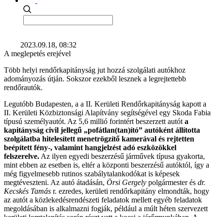
2023.09.18, 08:32
A meglepetés erejével
Több helyi rendőrkapitányság jut hozzá szolgálati autókhoz
adományozás útján. Sokszor ezekből lesznek a legrejtettebb
rendőrautók.
Legutóbb Budapesten, a a II. Kerületi Rendőrkapitányság kapott a
II. Kerületi Közbiztonsági Alapítvány segítségével egy Skoda Fabia
típusú személyautót. Az 5,6 millió forintért beszerzett autót
a
kapitányság civil jellegű „pofátlan(tan)ító” autóként állította
szolgálatba hitelesített menetrögzítő kamerával és rejtetten
beépített fény-, valamint hangjelzést adó eszközökkel
felszerelve.
Az ilyen egyedi beszerzésű járművek típusa gyakorta,
mint ebben az esetben is, eltér a központi beszerzésű autóktól, így a
még figyelmesebb rutinos szabálytalankodókat is képesek
megtéveszteni. Az autó átadásán,
Örsi Gergely
polgármester és
dr.
Kecskés Tamás
r. ezredes, kerületi rendőrkapitány elmondták, hogy
az autót a közlekedésrendészeti feladatok mellett egyéb feladatok
megoldásában is alkalmazni fogják, például a múlt héten szervezett