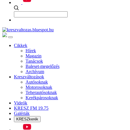
Cikkek
Hírek
Magazin
Tanácsok
Baleset-megelőzés
Archívum
Kreszváltozások
Autósoknak
Motorosoknak
Teherautósoknak
Kerékpárosoknak
Videók
KRESZ FM 19.75
Galériák
KRESZkerék