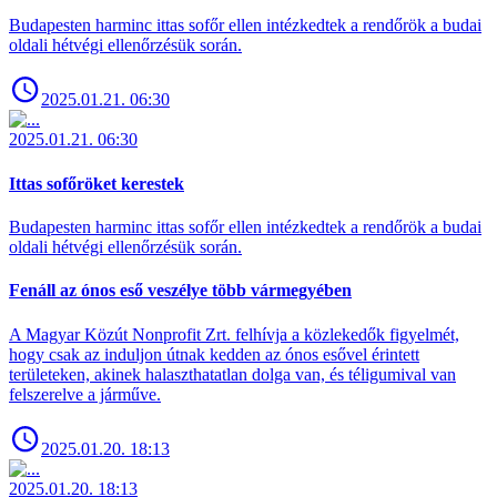
Budapesten harminc ittas sofőr ellen intézkedtek a rendőrök a budai
oldali hétvégi ellenőrzésük során.
2025.01.21. 06:30
2025.01.21. 06:30
Ittas sofőröket kerestek
Budapesten harminc ittas sofőr ellen intézkedtek a rendőrök a budai
oldali hétvégi ellenőrzésük során.
Fenáll az ónos eső veszélye több vármegyében
A Magyar Közút Nonprofit Zrt. felhívja a közlekedők figyelmét,
hogy csak az induljon útnak kedden az ónos esővel érintett
területeken, akinek halaszthatatlan dolga van, és téligumival van
felszerelve a járműve.
2025.01.20. 18:13
2025.01.20. 18:13