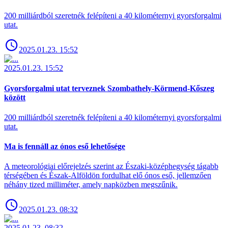
200 milliárdból szeretnék felépíteni a 40 kilométernyi gyorsforgalmi
utat.
2025.01.23. 15:52
2025.01.23. 15:52
Gyorsforgalmi utat terveznek Szombathely-Körmend-Kőszeg
között
200 milliárdból szeretnék felépíteni a 40 kilométernyi gyorsforgalmi
utat.
Ma is fennáll az ónos eső lehetősége
A meteorológiai előrejelzés szerint az Északi-középhegység tágabb
térségében és Észak-Alföldön fordulhat elő ónos eső, jellemzően
néhány tized milliméter, amely napközben megszűnik.
2025.01.23. 08:32
2025.01.23. 08:32