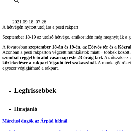
2021.09.18, 07:26
A hétvégén nyitott utoljára a pesti rakpart
Szeptember 18-19 az utolsó hétvége, amikor idén még megnyitják a gya
A fővárosban
szeptember 18-án és 19-én, az Eötvös tér és a Közra
Azonban a pesti rakparton végzettt munkálatok miatt – többek között 
szombat reggel 6 órától vasárnap este 23 óráig tart.
Az útszakaszra
közlekedésre a rakpart Vigadó téri szakaszánál.
A munkagödröket a
egyszer végigjárható a rakpart.
Legfrissebbek
Hírajánló
Márciusi dugók az Árpád hídnál