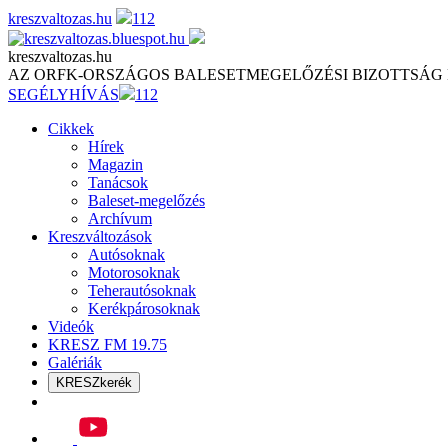
Skip
kreszvaltozas.hu
112
to
content
kreszvaltozas.hu
AZ ORFK-ORSZÁGOS BALESETMEGELŐZÉSI BIZOTTSÁG
SEGÉLYHÍVÁS
112
Cikkek
Hírek
Magazin
Tanácsok
Baleset-megelőzés
Archívum
Kreszváltozások
Autósoknak
Motorosoknak
Teherautósoknak
Kerékpárosoknak
Videók
KRESZ FM 19.75
Galériák
KRESZkerék