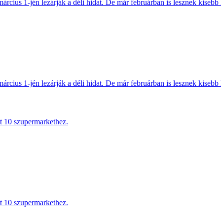
március 1-jén lezárják a déli hidat. De már februárban is lesznek kisebb 
március 1-jén lezárják a déli hidat. De már februárban is lesznek kisebb 
tt 10 szupermarkethez.
tt 10 szupermarkethez.