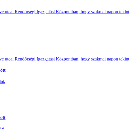
e utcai Rendőrségi Igazgatási Központban, hogy szakmai napon tekints
e utcai Rendőrségi Igazgatási Központban, hogy szakmai napon tekints
ött
at.
ött
at.