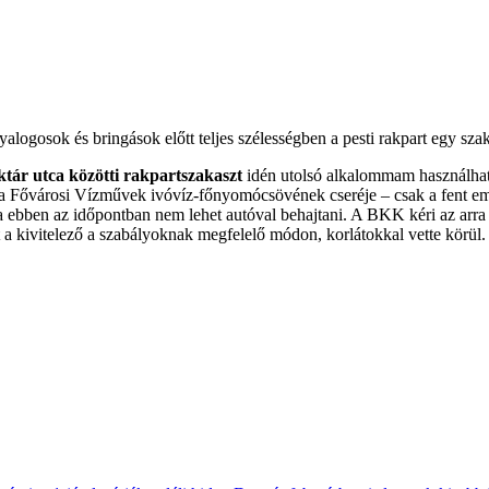
logosok és bringások előtt teljes szélességben a pesti rakpart egy szak
ktár utca közötti rakpartszakaszt
idén utolsó alkalommam használhatj
a Fővárosi Vízművek ivóvíz-főnyomócsövének cseréje – csak a fent emlí
 ebben az időpontban nem lehet autóval behajtani. A BKK kéri az arra
 kivitelező a szabályoknak megfelelő módon, korlátokkal vette körül.