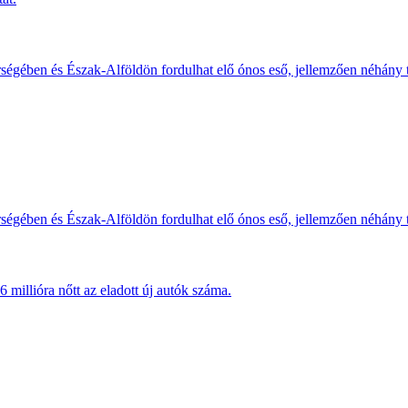
érségében és Észak-Alföldön fordulhat elő ónos eső, jellemzően néhány
érségében és Észak-Alföldön fordulhat elő ónos eső, jellemzően néhány
millióra nőtt az eladott új autók száma.