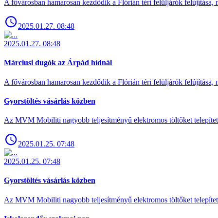
A fővárosban hamarosan kezdődik a Flórián téri felüljárók felújítása, 
2025.01.27. 08:48
2025.01.27. 08:48
Márciusi dugók az Árpád hídnál
A fővárosban hamarosan kezdődik a Flórián téri felüljárók felújítása, 
Gyorstöltés vásárlás közben
Az MVM Mobiliti nagyobb teljesítményű elektromos töltőket telepíte
2025.01.25. 07:48
2025.01.25. 07:48
Gyorstöltés vásárlás közben
Az MVM Mobiliti nagyobb teljesítményű elektromos töltőket telepíte