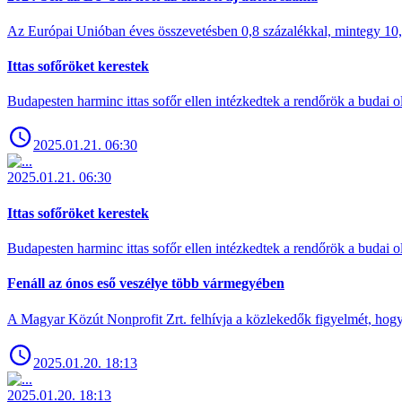
Az Európai Unióban éves összevetésben 0,8 százalékkal, mintegy 10,6 
Ittas sofőröket kerestek
Budapesten harminc ittas sofőr ellen intézkedtek a rendőrök a budai ol
2025.01.21. 06:30
2025.01.21. 06:30
Ittas sofőröket kerestek
Budapesten harminc ittas sofőr ellen intézkedtek a rendőrök a budai ol
Fenáll az ónos eső veszélye több vármegyében
A Magyar Közút Nonprofit Zrt. felhívja a közlekedők figyelmét, hogy c
2025.01.20. 18:13
2025.01.20. 18:13