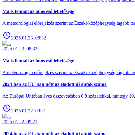
Ma is fennáll az ónos eső lehetősége
A meteorológiai előrejelzés szerint az Északi-középhegység tágabb t
2025.01.23. 08:32
2025.01.23. 08:32
Ma is fennáll az ónos eső lehetősége
A meteorológiai előrejelzés szerint az Északi-középhegység tágabb t
2024-ben az EU-ban nőtt az eladott új autók száma
Az Európai Unióban éves összevetésben 0,8 százalékkal, mintegy 10,6 
2025.01.22. 09:21
2025.01.22. 09:21
2024-ben az EU-ban nőtt az eladott új autók száma