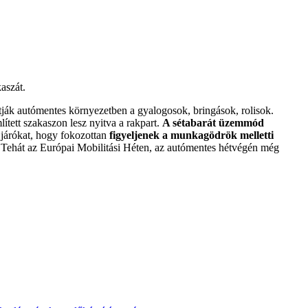
aszát.
ák autómentes környezetben a gyalogosok, bringások, rolisok.
tett szakaszon lesz nyitva a rakpart.
A sétabarát üzemmód
 járókat, hogy fokozottan
figyeljenek a munkagödrök melletti
 Tehát az Európai Mobilitási Héten, az autómentes hétvégén még