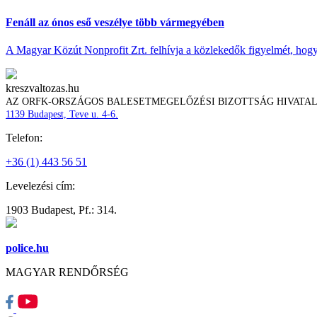
Fenáll az ónos eső veszélye több vármegyében
A Magyar Közút Nonprofit Zrt. felhívja a közlekedők figyelmét, hogy c
kreszvaltozas.hu
AZ ORFK-ORSZÁGOS BALESETMEGELŐZÉSI BIZOTTSÁG HIVATA
1139 Budapest, Teve u. 4-6.
Telefon:
+36 (1) 443 56 51
Levelezési cím:
1903 Budapest, Pf.: 314.
police.hu
MAGYAR RENDŐRSÉG