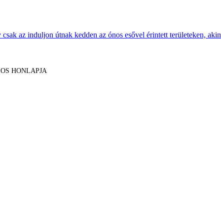
sak az induljon útnak kedden az ónos esővel érintett területeken, akine
LOS HONLAPJA