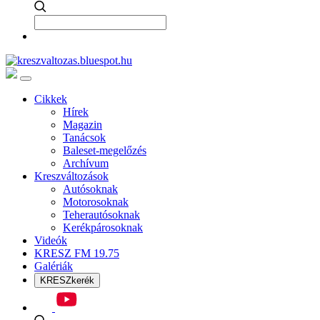
Cikkek
Hírek
Magazin
Tanácsok
Baleset-megelőzés
Archívum
Kreszváltozások
Autósoknak
Motorosoknak
Teherautósoknak
Kerékpárosoknak
Videók
KRESZ FM 19.75
Galériák
KRESZkerék