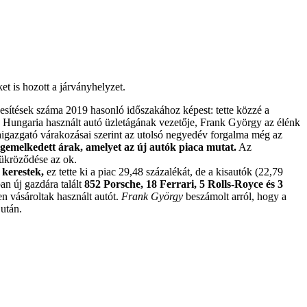
t is hozott a járványhelyzet.
ékesítések száma 2019 hasonló időszakához képest: tette közzé a
Hungaria használt autó üzletágának vezetője, Frank György az élénk
igazgató várakozásai szerint az utolsó negyedév forgalma még az
egemelkedett árak, amelyet az új autók piaca mutat.
Az
tükröződése az ok.
 kerestek,
ez tette ki a piac 29,48 százalékát, de a kisautók (22,79
an új gazdára talált
852 Porsche, 18 Ferrari, 5 Rolls-Royce és 3
vásároltak használt autót.
Frank György
beszámolt arról, hogy a
után.