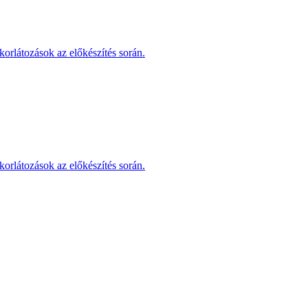
korlátozások az előkészítés során.
korlátozások az előkészítés során.