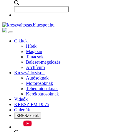
Cikkek
Hírek
Magazin
Tanácsok
Baleset-megelőzés
Archívum
Kreszváltozások
Autósoknak
Motorosoknak
Teherautósoknak
Kerékpárosoknak
Videók
KRESZ FM 19.75
Galériák
KRESZkerék