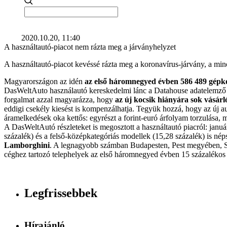
2020.10.20, 11:40
A használtautó-piacot nem rázta meg a járványhelyzet
A használtautó-piacot kevéssé rázta meg a koronavírus-járvány, a min
Magyarországon az idén
az első háromnegyed évben 586 489 gépkoc
DasWeltAuto használautó kereskedelmi lánc a Datahouse adatelemző c
forgalmat azzal magyarázza, hogy
az új kocsik hiányára sok vásárl
eddigi csekély kiesést is kompenzálhatja. Tegyük hozzá, hogy az új aut
áramelkedések oka kettős: egyrészt a forint-euró árfolyam torzulása,
A DasWeltAutó részleteket is megosztott a használtautó piacról: janu
százalék) és a felső-középkategóriás modellek (15,28 százalék) is néps
Lamborghini
. A legnagyobb számban Budapesten, Pest megyében, 
céghez tartozó telephelyek az első háromnegyed évben 15 százalékos 
Legfrissebbek
Hírajánló