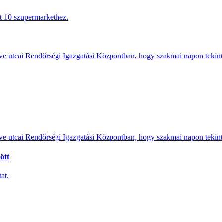
tt 10 szupermarkethez.
e utcai Rendőrségi Igazgatási Központban, hogy szakmai napon tekints
e utcai Rendőrségi Igazgatási Központban, hogy szakmai napon tekints
ött
at.