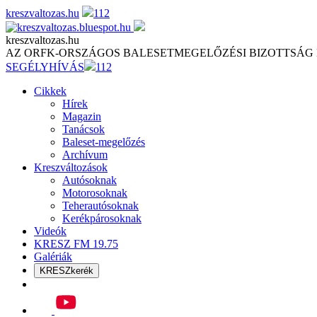
Skip
kreszvaltozas.hu
112
to
content
kreszvaltozas.hu
AZ ORFK-ORSZÁGOS BALESETMEGELŐZÉSI BIZOTTSÁG
SEGÉLYHÍVÁS
112
Cikkek
Hírek
Magazin
Tanácsok
Baleset-megelőzés
Archívum
Kreszváltozások
Autósoknak
Motorosoknak
Teherautósoknak
Kerékpárosoknak
Videók
KRESZ FM 19.75
Galériák
KRESZkerék