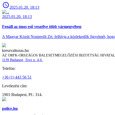
2025.01.20. 18:13
2025.01.20. 18:13
Fenáll az ónos eső veszélye több vármegyében
A Magyar Közút Nonprofit Zrt. felhívja a közlekedők figyelmét, hogy c
kreszvaltozas.hu
AZ ORFK-ORSZÁGOS BALESETMEGELŐZÉSI BIZOTTSÁG HIVATA
1139 Budapest, Teve u. 4-6.
Telefon:
+36 (1) 443 56 51
Levelezési cím:
1903 Budapest, Pf.: 314.
police.hu