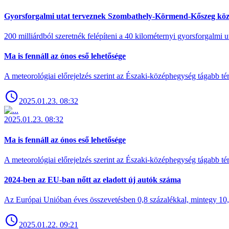
Gyorsforgalmi utat terveznek Szombathely-Körmend-Kőszeg köz
200 milliárdból szeretnék felépíteni a 40 kilométernyi gyorsforgalmi ut
Ma is fennáll az ónos eső lehetősége
A meteorológiai előrejelzés szerint az Északi-középhegység tágabb t
2025.01.23. 08:32
2025.01.23. 08:32
Ma is fennáll az ónos eső lehetősége
A meteorológiai előrejelzés szerint az Északi-középhegység tágabb t
2024-ben az EU-ban nőtt az eladott új autók száma
Az Európai Unióban éves összevetésben 0,8 százalékkal, mintegy 10,6 
2025.01.22. 09:21