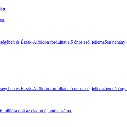
ött
at.
érségében és Észak-Alföldön fordulhat elő ónos eső, jellemzően néhány
érségében és Észak-Alföldön fordulhat elő ónos eső, jellemzően néhány
millióra nőtt az eladott új autók száma.