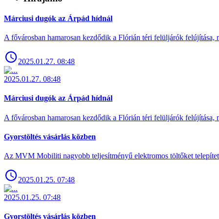
Márciusi dugók az Árpád hídnál
A fővárosban hamarosan kezdődik a Flórián téri felüljárók felújítása, 
2025.01.27. 08:48
2025.01.27. 08:48
Márciusi dugók az Árpád hídnál
A fővárosban hamarosan kezdődik a Flórián téri felüljárók felújítása, 
Gyorstöltés vásárlás közben
Az MVM Mobiliti nagyobb teljesítményű elektromos töltőket telepíte
2025.01.25. 07:48
2025.01.25. 07:48
Gyorstöltés vásárlás közben