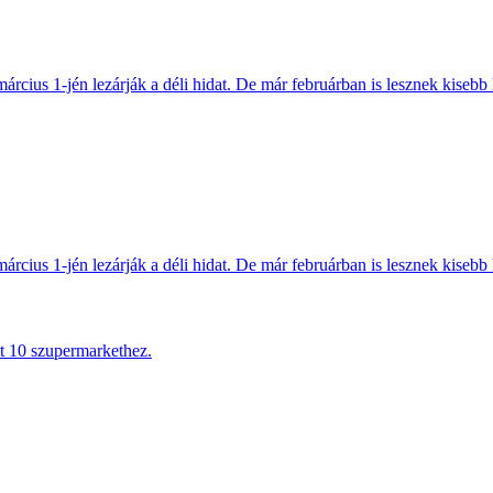
március 1-jén lezárják a déli hidat. De már februárban is lesznek kisebb 
március 1-jén lezárják a déli hidat. De már februárban is lesznek kisebb 
tt 10 szupermarkethez.