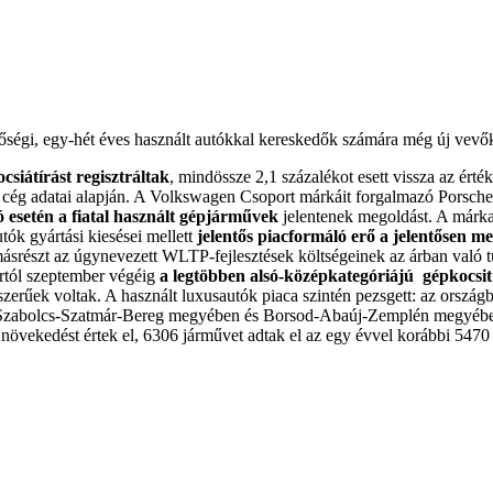
őségi, egy-hét éves használt autókkal kereskedők számára még új vevőke
siátírást regisztráltak
, mindössze 2,1 százalékot esett vissza az ért
ég adatai alapján. A Volkswagen Csoport márkáit forgalmazó Porsche 
ó esetén a fiatal használt gépjárművek
jelentenek megoldást. A márka
ók gyártási kiesései mellett
jelentős piacformáló erő a jelentősen m
 másrészt az úgynevezett WLTP-fejlesztések költségeinek az árban való 
ártól szeptember végéig
a legtöbben alsó-középkategóriájú gépkocsit
zerűek voltak. A használt luxusautók piaca szintén pezsgett: az országb
Szabolcs-Szatmár-Bereg megyében és Borsod-Abaúj-Zemplén megyében 
növekedést értek el, 6306 járművet adtak el az egy évvel korábbi 5470 