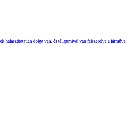
k halaszthatatlan dolga van, és téligumival van felszerelve a járműve.