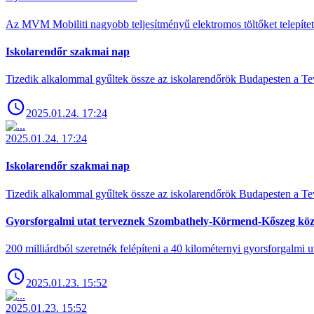
Az MVM Mobiliti nagyobb teljesítményű elektromos töltőket telepíte
Iskolarendőr szakmai nap
Tizedik alkalommal gyűltek össze az iskolarendőrök Budapesten a Tev
2025.01.24. 17:24
2025.01.24. 17:24
Iskolarendőr szakmai nap
Tizedik alkalommal gyűltek össze az iskolarendőrök Budapesten a Tev
Gyorsforgalmi utat terveznek Szombathely-Körmend-Kőszeg köz
200 milliárdból szeretnék felépíteni a 40 kilométernyi gyorsforgalmi ut
2025.01.23. 15:52
2025.01.23. 15:52