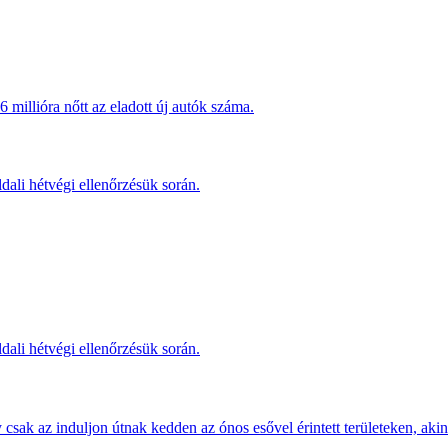
millióra nőtt az eladott új autók száma.
dali hétvégi ellenőrzésük során.
dali hétvégi ellenőrzésük során.
sak az induljon útnak kedden az ónos esővel érintett területeken, akine