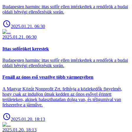
Budapesten harminc ittas sofőr ellen intézkedtek a rendőrök a budai
oldali hétvégi ellenőrzésük során.
2025.01.21. 06:30
2025.01.21. 06:30
Ittas sofőröket kerestek
Budapesten harminc ittas sofőr ellen intézkedtek a rendőrök a budai
oldali hétvégi ellenőrzésük során.
Fenáll az ónos eső veszélye több vármegyében
A Magyar Közút Nonprofit Zrt. felhívja a közlekedők figyelmét,
hogy csak az induljon útnak kedden az ónos esővel érintett
területeken, akinek halaszthatatlan dolga van, és téligumival van
felszerelve a járműve.
2025.01.20. 18:13
2025.01.20. 18:13