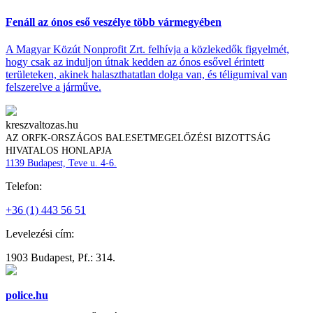
Fenáll az ónos eső veszélye több vármegyében
A Magyar Közút Nonprofit Zrt. felhívja a közlekedők figyelmét,
hogy csak az induljon útnak kedden az ónos esővel érintett
területeken, akinek halaszthatatlan dolga van, és téligumival van
felszerelve a járműve.
kreszvaltozas.hu
AZ ORFK-ORSZÁGOS BALESETMEGELŐZÉSI BIZOTTSÁG
HIVATALOS HONLAPJA
1139 Budapest, Teve u. 4-6.
Telefon:
+36 (1) 443 56 51
Levelezési cím:
1903 Budapest, Pf.: 314.
police.hu