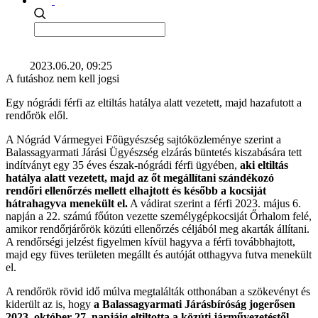
2023.06.20, 09:25
A futáshoz nem kell jogsi
Egy nógrádi férfi az eltiltás hatálya alatt vezetett, majd hazafutott a
rendőrök elől.
A Nógrád Vármegyei Főügyészség sajtóközleménye szerint a
Balassagyarmati Járási Ügyészség elzárás büntetés kiszabására tett
indítványt egy 35 éves észak-nógrádi férfi ügyében,
aki eltiltás
hatálya alatt vezetett, majd az őt megállítani szándékozó
rendőri ellenőrzés mellett elhajtott és később a kocsiját
hátrahagyva menekült el.
A vádirat szerint a férfi 2023. május 6.
napján a 22. számú főúton vezette személygépkocsiját Őrhalom felé,
amikor rendőrjárőrök közúti ellenőrzés céljából meg akarták állítani.
A rendőrségi jelzést figyelmen kívül hagyva a férfi továbbhajtott,
majd egy füves területen megállt és autóját otthagyva futva menekült
el.
A rendőrök rövid idő múlva megtalálták otthonában a szökevényt és
kiderült az is, hogy
a Balassagyarmati Járásbíróság jogerősen
2023. október 27. napjáig eltiltotta a közúti járművezetéstől.