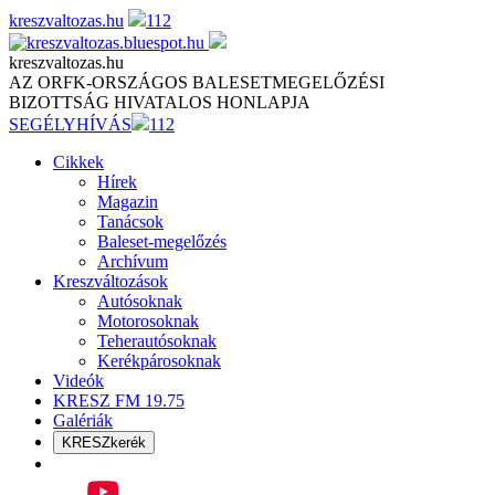
Skip
kreszvaltozas.hu
112
to
content
kreszvaltozas.hu
AZ ORFK-ORSZÁGOS BALESETMEGELŐZÉSI
BIZOTTSÁG HIVATALOS HONLAPJA
SEGÉLYHÍVÁS
112
Cikkek
Hírek
Magazin
Tanácsok
Baleset-megelőzés
Archívum
Kreszváltozások
Autósoknak
Motorosoknak
Teherautósoknak
Kerékpárosoknak
Videók
KRESZ FM 19.75
Galériák
KRESZkerék