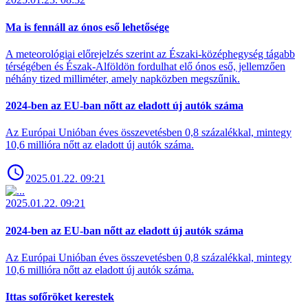
Ma is fennáll az ónos eső lehetősége
A meteorológiai előrejelzés szerint az Északi-középhegység tágabb
térségében és Észak-Alföldön fordulhat elő ónos eső, jellemzően
néhány tized milliméter, amely napközben megszűnik.
2024-ben az EU-ban nőtt az eladott új autók száma
Az Európai Unióban éves összevetésben 0,8 százalékkal, mintegy
10,6 millióra nőtt az eladott új autók száma.
2025.01.22. 09:21
2025.01.22. 09:21
2024-ben az EU-ban nőtt az eladott új autók száma
Az Európai Unióban éves összevetésben 0,8 százalékkal, mintegy
10,6 millióra nőtt az eladott új autók száma.
Ittas sofőröket kerestek