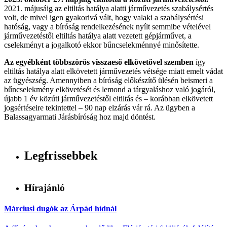
2021. májusáig az eltiltás hatálya alatti járművezetés szabálysértés
volt, de mivel igen gyakorivá vált, hogy valaki a szabálysértési
hatóság, vagy a bíróság rendelkezésének nyílt semmibe vételével
járművezetéstől eltiltás hatálya alatt vezetett gépjárművet, a
cselekményt a jogalkotó ekkor bűncselekménnyé minősítette.
Az egyébként többszörös visszaeső elkövetővel szemben
így
eltiltás hatálya alatt elkövetett járművezetés vétsége miatt emelt vádat
az ügyészség. Amennyiben a bíróság előkészítő ülésén beismeri a
bűncselekmény elkövetését és lemond a tárgyaláshoz való jogáról,
újabb 1 év közúti járművezetéstől eltiltás és – korábban elkövetett
jogsértéseire tekintettel – 90 nap elzárás vár rá. Az ügyben a
Balassagyarmati Járásbíróság hoz majd döntést.
Legfrissebbek
Hírajánló
Márciusi dugók az Árpád hídnál