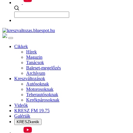
Cikkek
Hírek
Magazin
Tanácsok
Baleset-megelőzés
Archívum
Kreszváltozások
Autósoknak
Motorosoknak
Teherautósoknak
Kerékpárosoknak
Videók
KRESZ FM 19.75
Galériák
KRESZkerék