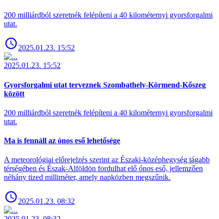
200 milliárdból szeretnék felépíteni a 40 kilométernyi gyorsforgalmi
utat.
2025.01.23. 15:52
2025.01.23. 15:52
Gyorsforgalmi utat terveznek Szombathely-Körmend-Kőszeg
között
200 milliárdból szeretnék felépíteni a 40 kilométernyi gyorsforgalmi
utat.
Ma is fennáll az ónos eső lehetősége
A meteorológiai előrejelzés szerint az Északi-középhegység tágabb
térségében és Észak-Alföldön fordulhat elő ónos eső, jellemzően
néhány tized milliméter, amely napközben megszűnik.
2025.01.23. 08:32
2025.01.23. 08:32