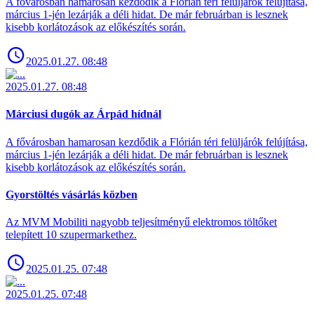
A fővárosban hamarosan kezdődik a Flórián téri felüljárók felújítása,
március 1-jén lezárják a déli hidat. De már februárban is lesznek
kisebb korlátozások az előkészítés során.
2025.01.27. 08:48
2025.01.27. 08:48
Márciusi dugók az Árpád hídnál
A fővárosban hamarosan kezdődik a Flórián téri felüljárók felújítása,
március 1-jén lezárják a déli hidat. De már februárban is lesznek
kisebb korlátozások az előkészítés során.
Gyorstöltés vásárlás közben
Az MVM Mobiliti nagyobb teljesítményű elektromos töltőket
telepített 10 szupermarkethez.
2025.01.25. 07:48
2025.01.25. 07:48