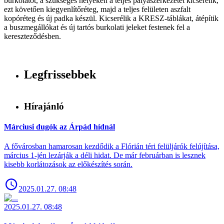
burkolatot, a szükséges helyeken a teljes pályaszerkezetet kicserélik,
ezt követően kiegyenlítőréteg, majd a teljes felületen aszfalt
kopóréteg és új padka készül. Kicserélik a KRESZ-táblákat, átépítik
a buszmegállókat és új tartós burkolati jeleket festenek fel a
kereszteződésben.
Legfrissebbek
Hírajánló
Márciusi dugók az Árpád hídnál
A fővárosban hamarosan kezdődik a Flórián téri felüljárók felújítása,
március 1-jén lezárják a déli hidat. De már februárban is lesznek
kisebb korlátozások az előkészítés során.
2025.01.27. 08:48
2025.01.27. 08:48