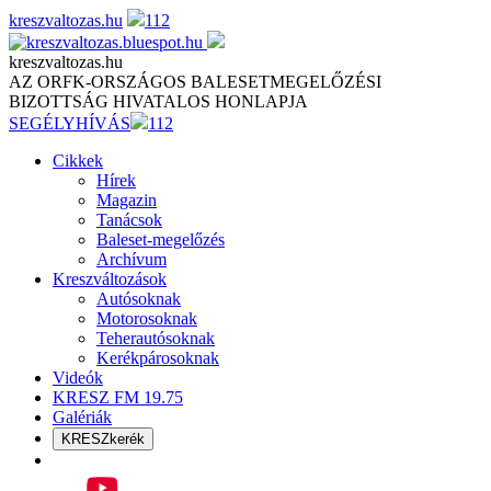
Skip
kreszvaltozas.hu
112
to
content
kreszvaltozas.hu
AZ ORFK-ORSZÁGOS BALESETMEGELŐZÉSI
BIZOTTSÁG HIVATALOS HONLAPJA
SEGÉLYHÍVÁS
112
Cikkek
Hírek
Magazin
Tanácsok
Baleset-megelőzés
Archívum
Kreszváltozások
Autósoknak
Motorosoknak
Teherautósoknak
Kerékpárosoknak
Videók
KRESZ FM 19.75
Galériák
KRESZkerék