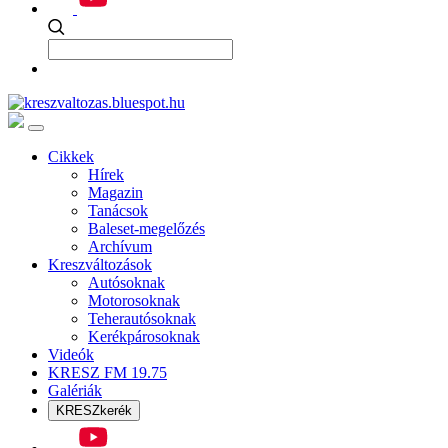
Cikkek
Hírek
Magazin
Tanácsok
Baleset-megelőzés
Archívum
Kreszváltozások
Autósoknak
Motorosoknak
Teherautósoknak
Kerékpárosoknak
Videók
KRESZ FM 19.75
Galériák
KRESZkerék