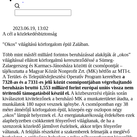
2023.06.19, 13:02
A cél a közlekedésbiztonság
"Okos" világítású körforgalom épül Zalában.
Több mint másfél milliárd forintos beruházással alakítják át „okos”
világítással ellátott körforgalmú kereszteződéssé a Sümeg-
Zalaegerszeg és Karmacs-Jánosháza közötti út csomópontját –
tájékoztatta a Magyar Közút Nonprofit Zrt. (MK) hétfőn az MTI-t.
A Terület- és Településfejlesztési Operatív Program keretében
a
7328-as és a 7331-es jelű közút csomópontjában végrehajtandó
beruházás bruttó 1,553 milliárd forint európai uniós vissza nem
térítendő támogatásból készül el.
A közbeszerzési eljárás során
kiválasztott kivitelezőnek a beruházó MK a munkaterületet átadta, a
munkálatok 180 napot vesznek igénybe. A csomópontban egy 38
méter átmérőjű körforgalom épül, közepén egy oszlopon négy
„okos” lámpát helyeznek el. Az energiatakarékosság érdekében ezek
alaphelyzetben csökkentett fényerővel világítanak, de ha a
szenzorok közeledő járművet észlelnek, akkor teljes fényerőre
váltanak. A felújítás részeként a szakemberek felmarják a meglévő