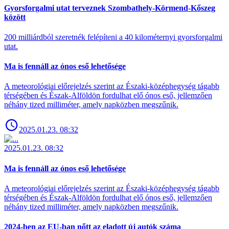
Gyorsforgalmi utat terveznek Szombathely-Körmend-Kőszeg
között
200 milliárdból szeretnék felépíteni a 40 kilométernyi gyorsforgalmi
utat.
Ma is fennáll az ónos eső lehetősége
A meteorológiai előrejelzés szerint az Északi-középhegység tágabb
térségében és Észak-Alföldön fordulhat elő ónos eső, jellemzően
néhány tized milliméter, amely napközben megszűnik.
2025.01.23. 08:32
2025.01.23. 08:32
Ma is fennáll az ónos eső lehetősége
A meteorológiai előrejelzés szerint az Északi-középhegység tágabb
térségében és Észak-Alföldön fordulhat elő ónos eső, jellemzően
néhány tized milliméter, amely napközben megszűnik.
2024-ben az EU-ban nőtt az eladott új autók száma