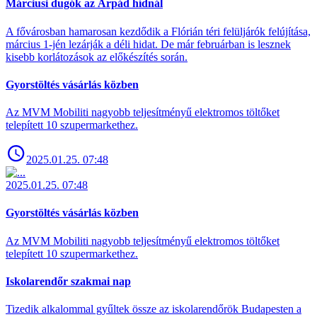
Márciusi dugók az Árpád hídnál
A fővárosban hamarosan kezdődik a Flórián téri felüljárók felújítása,
március 1-jén lezárják a déli hidat. De már februárban is lesznek
kisebb korlátozások az előkészítés során.
Gyorstöltés vásárlás közben
Az MVM Mobiliti nagyobb teljesítményű elektromos töltőket
telepített 10 szupermarkethez.
2025.01.25. 07:48
2025.01.25. 07:48
Gyorstöltés vásárlás közben
Az MVM Mobiliti nagyobb teljesítményű elektromos töltőket
telepített 10 szupermarkethez.
Iskolarendőr szakmai nap
Tizedik alkalommal gyűltek össze az iskolarendőrök Budapesten a