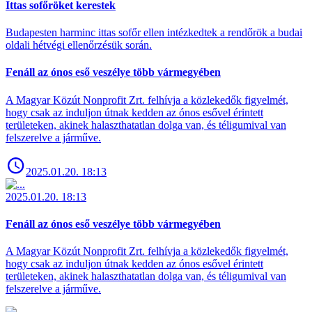
Ittas sofőröket kerestek
Budapesten harminc ittas sofőr ellen intézkedtek a rendőrök a budai
oldali hétvégi ellenőrzésük során.
Fenáll az ónos eső veszélye több vármegyében
A Magyar Közút Nonprofit Zrt. felhívja a közlekedők figyelmét,
hogy csak az induljon útnak kedden az ónos esővel érintett
területeken, akinek halaszthatatlan dolga van, és téligumival van
felszerelve a járműve.
2025.01.20. 18:13
2025.01.20. 18:13
Fenáll az ónos eső veszélye több vármegyében
A Magyar Közút Nonprofit Zrt. felhívja a közlekedők figyelmét,
hogy csak az induljon útnak kedden az ónos esővel érintett
területeken, akinek halaszthatatlan dolga van, és téligumival van
felszerelve a járműve.