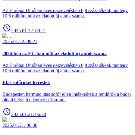
Az Európai Unióban éves összevetésben 0,8 százalékkal, mintegy
10,6 millióra nőtt az eladott új autók száma.
2025.01.22. 09:21
2025.01.22. 09:21
2024-ben az EU-ban nőtt az eladott új autók száma
Az Európai Unióban éves összevetésben 0,8 százalékkal, mintegy
10,6 millióra nőtt az eladott új autók száma.
Ittas sofőröket kerestek
Budapesten harminc ittas sofőr ellen intézkedtek a rendőrök a budai
oldali hétvégi ellenőrzésük során.
2025.01.21. 06:30
2025.01.21. 06:30