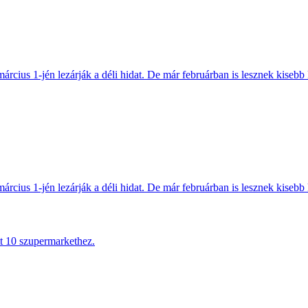
március 1-jén lezárják a déli hidat. De már februárban is lesznek kisebb 
március 1-jén lezárják a déli hidat. De már februárban is lesznek kisebb 
tt 10 szupermarkethez.