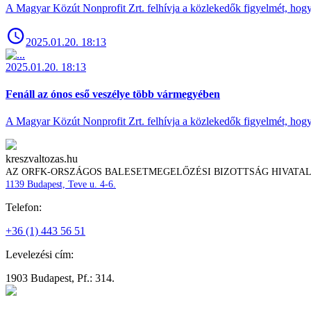
A Magyar Közút Nonprofit Zrt. felhívja a közlekedők figyelmét, hogy c
2025.01.20. 18:13
2025.01.20. 18:13
Fenáll az ónos eső veszélye több vármegyében
A Magyar Közút Nonprofit Zrt. felhívja a közlekedők figyelmét, hogy c
kreszvaltozas.hu
AZ ORFK-ORSZÁGOS BALESETMEGELŐZÉSI BIZOTTSÁG HIVATA
1139 Budapest, Teve u. 4-6.
Telefon:
+36 (1) 443 56 51
Levelezési cím:
1903 Budapest, Pf.: 314.