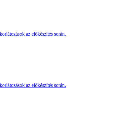
korlátozások az előkészítés során.
korlátozások az előkészítés során.