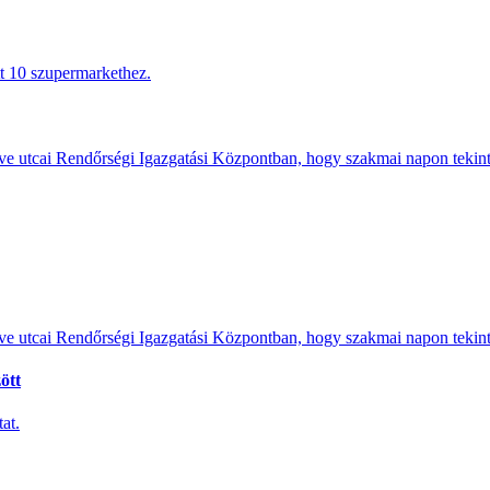
tt 10 szupermarkethez.
e utcai Rendőrségi Igazgatási Központban, hogy szakmai napon tekints
e utcai Rendőrségi Igazgatási Központban, hogy szakmai napon tekints
ött
at.