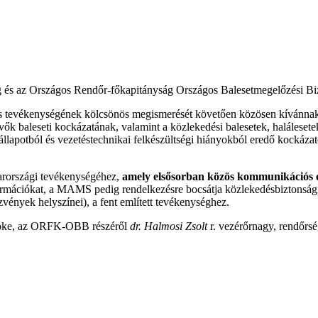
g és az Országos Rendőr-főkapitányság Országos Balesetmegelőzési Biz
vékenységének kölcsönös megismerését követően közösen kívánnak 
vők baleseti kockázatának, valamint a közlekedési balesetek, haláleset
állapotból és vezetéstechnikai felkészültségi hiányokból eredő kockázat
országi tevékenységéhez,
amely elsősorban közös kommunikációs 
ormációkat, a MAMS pedig rendelkezésre bocsátja közlekedésbiztonsági 
ezvények helyszínei), a fent említett tevékenységhez.
nöke, az ORFK-OBB részéről
dr. Halmosi Zsolt
r. vezérőrnagy, rendőrsé