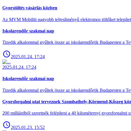
Gyorstöltés vásárlás közben
Az MVM Mobiliti nagyobb teljesítményű elektromos töltőket telepíte
Iskolarendőr szakmai nap
Tizedik alkalommal gyűltek össze az iskolarendőrök Budapesten a Tev
2025.01.24. 17:24
2025.01.24. 17:24
Iskolarendőr szakmai nap
Tizedik alkalommal gyűltek össze az iskolarendőrök Budapesten a Tev
Gyorsforgalmi utat terveznek Szombathely-Körmend-Kőszeg köz
200 milliárdból szeretnék felépíteni a 40 kilométernyi gyorsforgalmi ut
2025.01.23. 15:52