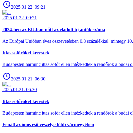
2025.01.22. 09:21
2025.01.22. 09:21
2024-ben az EU-ban nőtt az eladott új autók száma
Az Európai Unióban éves összevetésben 0,8 százalékkal, mintegy 10,6 
Ittas sofőröket kerestek
Budapesten harminc ittas sofőr ellen intézkedtek a rendőrök a budai ol
2025.01.21. 06:30
2025.01.21. 06:30
Ittas sofőröket kerestek
Budapesten harminc ittas sofőr ellen intézkedtek a rendőrök a budai ol
Fenáll az ónos eső veszélye több vármegyében