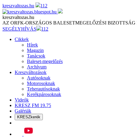
Skip
kreszvaltozas.hu
112
to
content
kreszvaltozas.hu
AZ ORFK-ORSZÁGOS BALESETMEGELŐZÉSI BIZOTTSÁG
SEGÉLYHÍVÁS
112
Cikkek
Hírek
Magazin
Tanácsok
Baleset-megelőzés
Archívum
Kreszváltozások
Autósoknak
Motorosoknak
Teherautósoknak
Kerékpárosoknak
Videók
KRESZ FM 19.75
Galériák
KRESZkerék