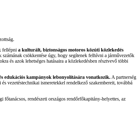
ottság.
fellépni
a kulturált, biztonságos motoros közúti közlekedés
ek számának csökkentése úgy, hogy segítenek felhívni a járművezetők
okra és azok lehetséges hatásaira a közlekedésben résztvevő többi
és edukációs kampányok lebonyolítására vonatkozik.
A partnerség
és vezetéstechnikai ismeretekkel rendelkező szakembereit, továbbá
gi főtanácsos, rendészeti országos rendőrfőkapitány-helyettes, az