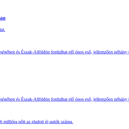
ött
at.
érségében és Észak-Alföldön fordulhat elő ónos eső, jellemzően néhány
érségében és Észak-Alföldön fordulhat elő ónos eső, jellemzően néhány
millióra nőtt az eladott új autók száma.