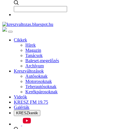
Cikkek
Hírek
Magazin
Tanácsok
Baleset-megelőzés
Archívum
Kreszváltozások
Autósoknak
Motorosoknak
Teherautósoknak
Kerékpárosoknak
Videók
KRESZ FM 19.75
Galériák
KRESZkerék