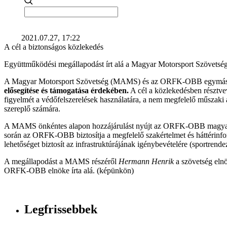
2021.07.27, 17:22
A cél a biztonságos közlekedés
Együttműködési megállapodást írt alá a Magyar Motorsport Szövetsé
A Magyar Motorsport Szövetség (MAMS) és az ORFK-OBB egymás te
elősegítése és támogatása érdekében.
A cél a közlekedésben résztve
figyelmét a védőfelszerelések használatára, a nem megfelelő műszaki 
szereplő számára.
A MAMS önkéntes alapon hozzájárulást nyújt az ORFK-OBB magyar
során az ORFK-OBB biztosítja a megfelelő szakértelmet és háttérinf
lehetőséget biztosít az infrastruktúrájának igénybevételére (sportrend
A megállapodást a MAMS részéről
Hermann Henrik
a szövetség el
ORFK-OBB elnöke írta alá. (képünkön)
Legfrissebbek