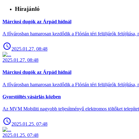
Hírajánló
Márciusi dugók az Árpád hídnál
A fővárosban hamarosan kezdődik a Flórián téri felüljárók felújítása, 
2025.01.27. 08:48
2025.01.27. 08:48
Márciusi dugók az Árpád hídnál
A fővárosban hamarosan kezdődik a Flórián téri felüljárók felújítása, 
Gyorstöltés vásárlás közben
Az MVM Mobiliti nagyobb teljesítményű elektromos töltőket telepíte
2025.01.25. 07:48
2025.01.25. 07:48