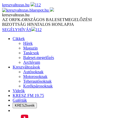
Skip
kreszvaltozas.hu
112
to
content
kreszvaltozas.hu
AZ ORFK-ORSZÁGOS BALESETMEGELŐZÉSI
BIZOTTSÁG HIVATALOS HONLAPJA
SEGÉLYHÍVÁS
112
Cikkek
Hírek
Magazin
Tanácsok
Baleset-megelőzés
Archívum
Kreszváltozások
Autósoknak
Motorosoknak
Teherautósoknak
Kerékpárosoknak
Videók
KRESZ FM 19.75
Galériák
KRESZkerék