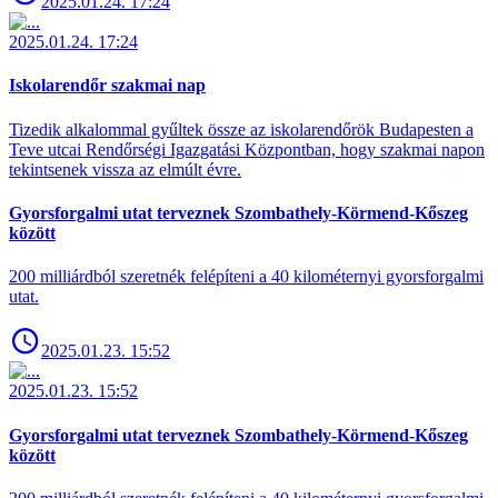
2025.01.24. 17:24
2025.01.24. 17:24
Iskolarendőr szakmai nap
Tizedik alkalommal gyűltek össze az iskolarendőrök Budapesten a
Teve utcai Rendőrségi Igazgatási Központban, hogy szakmai napon
tekintsenek vissza az elmúlt évre.
Gyorsforgalmi utat terveznek Szombathely-Körmend-Kőszeg
között
200 milliárdból szeretnék felépíteni a 40 kilométernyi gyorsforgalmi
utat.
2025.01.23. 15:52
2025.01.23. 15:52
Gyorsforgalmi utat terveznek Szombathely-Körmend-Kőszeg
között