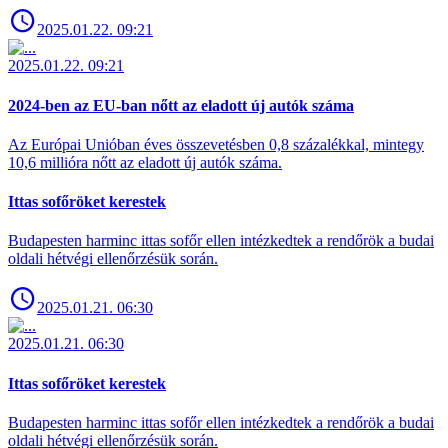
2025.01.22. 09:21
2025.01.22. 09:21
2024-ben az EU-ban nőtt az eladott új autók száma
Az Európai Unióban éves összevetésben 0,8 százalékkal, mintegy
10,6 millióra nőtt az eladott új autók száma.
Ittas sofőröket kerestek
Budapesten harminc ittas sofőr ellen intézkedtek a rendőrök a budai
oldali hétvégi ellenőrzésük során.
2025.01.21. 06:30
2025.01.21. 06:30
Ittas sofőröket kerestek
Budapesten harminc ittas sofőr ellen intézkedtek a rendőrök a budai
oldali hétvégi ellenőrzésük során.