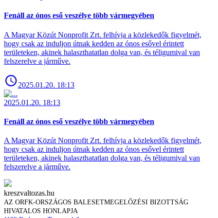
Fenáll az ónos eső veszélye több vármegyében
A Magyar Közút Nonprofit Zrt. felhívja a közlekedők figyelmét,
hogy csak az induljon útnak kedden az ónos esővel érintett
területeken, akinek halaszthatatlan dolga van, és téligumival van
felszerelve a járműve.
2025.01.20. 18:13
2025.01.20. 18:13
Fenáll az ónos eső veszélye több vármegyében
A Magyar Közút Nonprofit Zrt. felhívja a közlekedők figyelmét,
hogy csak az induljon útnak kedden az ónos esővel érintett
területeken, akinek halaszthatatlan dolga van, és téligumival van
felszerelve a járműve.
kreszvaltozas.hu
AZ ORFK-ORSZÁGOS BALESETMEGELŐZÉSI BIZOTTSÁG
HIVATALOS HONLAPJA