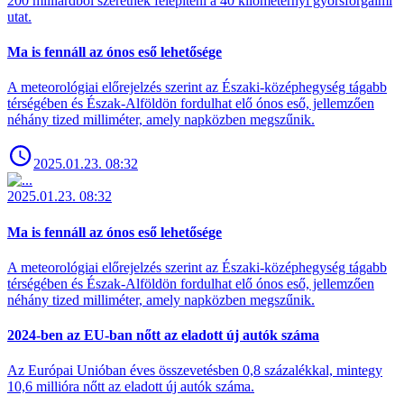
200 milliárdból szeretnék felépíteni a 40 kilométernyi gyorsforgalmi
utat.
Ma is fennáll az ónos eső lehetősége
A meteorológiai előrejelzés szerint az Északi-középhegység tágabb
térségében és Észak-Alföldön fordulhat elő ónos eső, jellemzően
néhány tized milliméter, amely napközben megszűnik.
2025.01.23. 08:32
2025.01.23. 08:32
Ma is fennáll az ónos eső lehetősége
A meteorológiai előrejelzés szerint az Északi-középhegység tágabb
térségében és Észak-Alföldön fordulhat elő ónos eső, jellemzően
néhány tized milliméter, amely napközben megszűnik.
2024-ben az EU-ban nőtt az eladott új autók száma
Az Európai Unióban éves összevetésben 0,8 százalékkal, mintegy
10,6 millióra nőtt az eladott új autók száma.