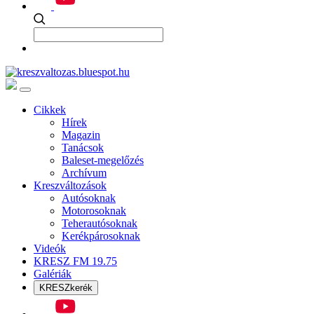
Cikkek
Hírek
Magazin
Tanácsok
Baleset-megelőzés
Archívum
Kreszváltozások
Autósoknak
Motorosoknak
Teherautósoknak
Kerékpárosoknak
Videók
KRESZ FM 19.75
Galériák
KRESZkerék