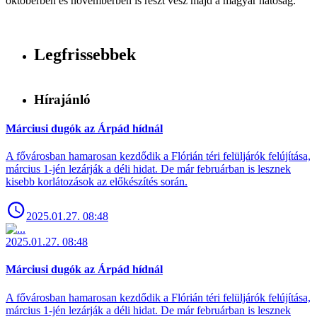
októberben és novemberben is részt vesz majd a magyar hatóság.
Legfrissebbek
Hírajánló
Márciusi dugók az Árpád hídnál
A fővárosban hamarosan kezdődik a Flórián téri felüljárók felújítása,
március 1-jén lezárják a déli hidat. De már februárban is lesznek
kisebb korlátozások az előkészítés során.
2025.01.27. 08:48
2025.01.27. 08:48
Márciusi dugók az Árpád hídnál
A fővárosban hamarosan kezdődik a Flórián téri felüljárók felújítása,
március 1-jén lezárják a déli hidat. De már februárban is lesznek