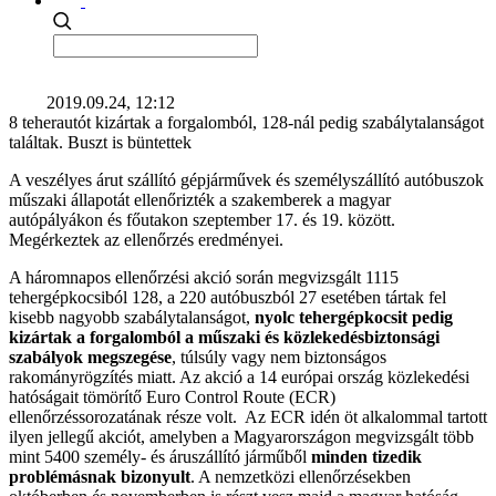
2019.09.24, 12:12
8 teherautót kizártak a forgalomból, 128-nál pedig szabálytalanságot
találtak. Buszt is büntettek
A veszélyes árut szállító gépjárművek és személyszállító autóbuszok
műszaki állapotát ellenőrizték a szakemberek a magyar
autópályákon és főutakon szeptember 17. és 19. között.
Megérkeztek az ellenőrzés eredményei.
A háromnapos ellenőrzési akció során megvizsgált 1115
tehergépkocsiból 128, a 220 autóbuszból 27 esetében tártak fel
kisebb nagyobb szabálytalanságot,
nyolc tehergépkocsit pedig
kizártak a forgalomból a műszaki és közlekedésbiztonsági
szabályok megszegése
, túlsúly vagy nem biztonságos
rakományrögzítés miatt. Az akció a 14 európai ország közlekedési
hatóságait tömörítő Euro Control Route (ECR)
ellenőrzéssorozatának része volt. Az ECR idén öt alkalommal tartott
ilyen jellegű akciót, amelyben a Magyarországon megvizsgált több
mint 5400 személy- és áruszállító járműből
minden tizedik
problémásnak bizonyult
. A nemzetközi ellenőrzésekben