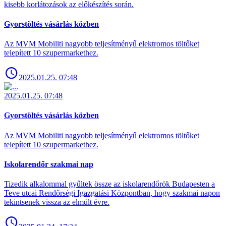
kisebb korlátozások az előkészítés során.
Gyorstöltés vásárlás közben
Az MVM Mobiliti nagyobb teljesítményű elektromos töltőket
telepített 10 szupermarkethez.
2025.01.25. 07:48
2025.01.25. 07:48
Gyorstöltés vásárlás közben
Az MVM Mobiliti nagyobb teljesítményű elektromos töltőket
telepített 10 szupermarkethez.
Iskolarendőr szakmai nap
Tizedik alkalommal gyűltek össze az iskolarendőrök Budapesten a
Teve utcai Rendőrségi Igazgatási Központban, hogy szakmai napon
tekintsenek vissza az elmúlt évre.