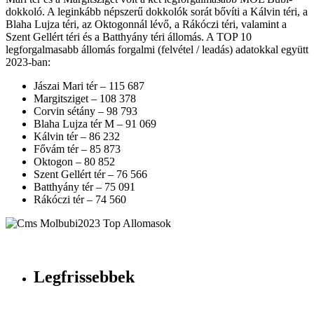
dokkoló. A leginkább népszerű dokkolók sorát bővíti a Kálvin téri, a
Blaha Lujza téri, az Oktogonnál lévő, a Rákóczi téri, valamint a
Szent Gellért téri és a Batthyány téri állomás. A TOP 10
legforgalmasabb állomás forgalmi (felvétel / leadás) adatokkal együtt
2023-ban:
Jászai Mari tér – 115 687
Margitsziget – 108 378
Corvin sétány – 98 793
Blaha Lujza tér M – 91 069
Kálvin tér – 86 232
Fővám tér – 85 873
Oktogon – 80 852
Szent Gellért tér – 76 566
Batthyány tér – 75 091
Rákóczi tér – 74 560
Legfrissebbek