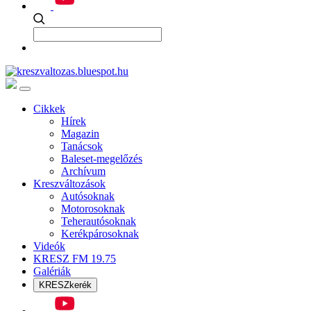
Cikkek
Hírek
Magazin
Tanácsok
Baleset-megelőzés
Archívum
Kreszváltozások
Autósoknak
Motorosoknak
Teherautósoknak
Kerékpárosoknak
Videók
KRESZ FM 19.75
Galériák
KRESZkerék