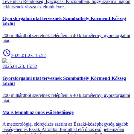
Teve utcai Rendőrségi Igazgatási Központban, hogy szakmai napon
tekintsenek vissza az elmúlt évre.
Gyorsforgalmi utat terveznek Szombathely-Körmend-Kőszeg
között
200 milliárdból szeretnék felépíteni a 40 kilométernyi gyorsforgalmi
utat.
2025.01.23. 15:52
2025.01.23. 15:52
Gyorsforgalmi utat terveznek Szombathely-Körmend-Kőszeg
között
200 milliárdból szeretnék felépíteni a 40 kilométernyi gyorsforgalmi
utat.
Ma is fennáll az ónos eső lehetősége
A meteorológiai előrejelzés szerint az Északi-középhegység tágabb
térségében és Észak-Alföldön fordulhat elő ónos eső, jellemzően