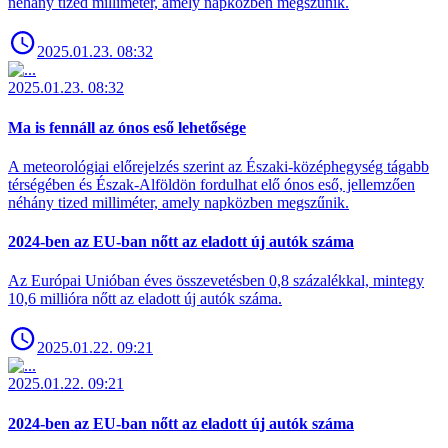
néhány tized milliméter, amely napközben megszűnik.
2025.01.23. 08:32
2025.01.23. 08:32
Ma is fennáll az ónos eső lehetősége
A meteorológiai előrejelzés szerint az Északi-középhegység tágabb
térségében és Észak-Alföldön fordulhat elő ónos eső, jellemzően
néhány tized milliméter, amely napközben megszűnik.
2024-ben az EU-ban nőtt az eladott új autók száma
Az Európai Unióban éves összevetésben 0,8 százalékkal, mintegy
10,6 millióra nőtt az eladott új autók száma.
2025.01.22. 09:21
2025.01.22. 09:21
2024-ben az EU-ban nőtt az eladott új autók száma