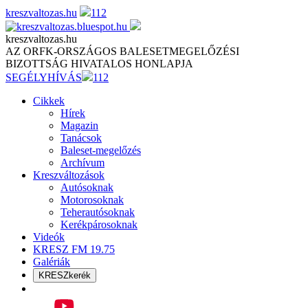
Skip
kreszvaltozas.hu
112
to
content
kreszvaltozas.hu
AZ ORFK-ORSZÁGOS BALESETMEGELŐZÉSI
BIZOTTSÁG HIVATALOS HONLAPJA
SEGÉLYHÍVÁS
112
Cikkek
Hírek
Magazin
Tanácsok
Baleset-megelőzés
Archívum
Kreszváltozások
Autósoknak
Motorosoknak
Teherautósoknak
Kerékpárosoknak
Videók
KRESZ FM 19.75
Galériák
KRESZkerék