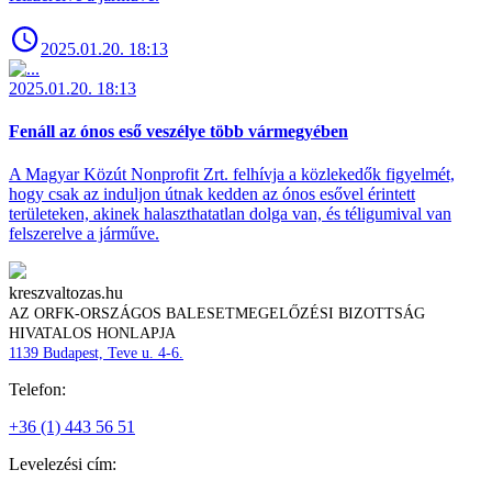
2025.01.20. 18:13
2025.01.20. 18:13
Fenáll az ónos eső veszélye több vármegyében
A Magyar Közút Nonprofit Zrt. felhívja a közlekedők figyelmét,
hogy csak az induljon útnak kedden az ónos esővel érintett
területeken, akinek halaszthatatlan dolga van, és téligumival van
felszerelve a járműve.
kreszvaltozas.hu
AZ ORFK-ORSZÁGOS BALESETMEGELŐZÉSI BIZOTTSÁG
HIVATALOS HONLAPJA
1139 Budapest, Teve u. 4-6.
Telefon:
+36 (1) 443 56 51
Levelezési cím: