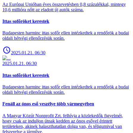
Az Európai Unióban éves összevetésben 0,8 százalékkal, mintegy
10,6 millióra nőtt az eladott új autók száma.
Ittas sofőröket kerestek
Budapesten harminc ittas sofőr ellen intézkedtek a rendőrök a budai
oldali hétvégi ellenőrzésük során.
2025.01.21. 06:30
2025.01.21. 06:30
Ittas sofőröket kerestek
Budapesten harminc ittas sofőr ellen intézkedtek a rendőrök a budai
oldali hétvégi ellenőrzésük során.
Fenáll az ónos eső veszélye több vármegyében
A Magyar Közút Nonprofit Zrt. felhívja a közlekedők figyelmét,
hogy csak az induljon útnak kedden az ónos esővel érintett
területeken, akinek halaszthatatlan dolga van, és téligumival van
felszerelve a járműve.