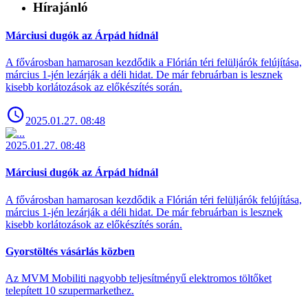
Hírajánló
Márciusi dugók az Árpád hídnál
A fővárosban hamarosan kezdődik a Flórián téri felüljárók felújítása,
március 1-jén lezárják a déli hidat. De már februárban is lesznek
kisebb korlátozások az előkészítés során.
2025.01.27. 08:48
2025.01.27. 08:48
Márciusi dugók az Árpád hídnál
A fővárosban hamarosan kezdődik a Flórián téri felüljárók felújítása,
március 1-jén lezárják a déli hidat. De már februárban is lesznek
kisebb korlátozások az előkészítés során.
Gyorstöltés vásárlás közben
Az MVM Mobiliti nagyobb teljesítményű elektromos töltőket
telepített 10 szupermarkethez.