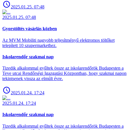
2025.01.25. 07:48
2025.01.25. 07:48
Gyorstöltés vásárlás közben
Az MVM Mobiliti nagyobb teljesítményű elektromos töltőket
telepített 10 szupermarkethez.
Iskolarendőr szakmai nap
Tizedik alkalommal gyűltek össze az iskolarendőrök Budapesten a
Teve utcai Rendőrségi Igazgatási Központban, hogy szakmai napon
tekintsenek vissza az elmúlt évre.
2025.01.24. 17:24
2025.01.24. 17:24
Iskolarendőr szakmai nap
Tizedik alkalommal gyűltek össze az iskolarendőrök Budapesten a