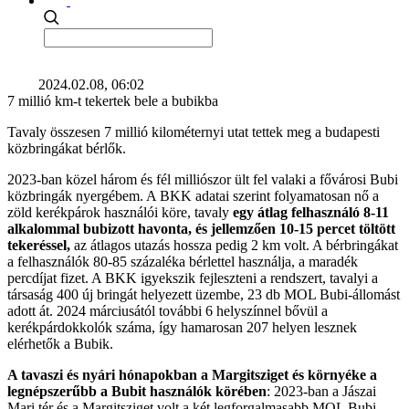
2024.02.08, 06:02
7 millió km-t tekertek bele a bubikba
Tavaly összesen 7 millió kilométernyi utat tettek meg a budapesti
közbringákat bérlők.
2023-ban közel három és fél milliószor ült fel valaki a fővárosi Bubi
közbringák nyergébem. A BKK adatai szerint folyamatosan nő a
zöld kerékpárok használói köre, tavaly
egy átlag felhasználó 8-11
alkalommal bubizott havonta, és jellemzően 10-15 percet töltött
tekeréssel,
az átlagos utazás hossza pedig 2 km volt. A bérbringákat
a felhasználók 80-85 százaléka bérlettel használja, a maradék
percdíjat fizet. A BKK igyekszik fejleszteni a rendszert, tavalyi a
társaság 400 új bringát helyezett üzembe, 23 db MOL Bubi-állomást
adott át. 2024 márciusától további 6 helyszínnel bővül a
kerékpárdokkolók száma, így hamarosan 207 helyen lesznek
elérhetők a Bubik.
A tavaszi és nyári hónapokban a Margitsziget és környéke a
legnépszerűbb a Bubit használók körében
: 2023-ban a Jászai
Mari tér és a Margitsziget volt a két legforgalmasabb MOL Bubi-