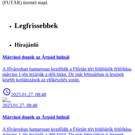
(FUTÁR) üzemel majd.
Legfrissebbek
Hírajánló
Márciusi dugók az Árpád hídnál
A fővárosban hamarosan kezdődik a Flórián téri felüljárók felújítása,
március 1-jén lezárják a déli hidat. De már februárban is lesznek
kisebb korlátozások az előkészítés során.
2025.01.27. 08:48
2025.01.27. 08:48
Márciusi dugók az Árpád hídnál
A fővárosban hamarosan kezdődik a Flórián téri felüljárók felújítása,
március 1-jén lezárják a déli hidat. De már februárban is lesznek