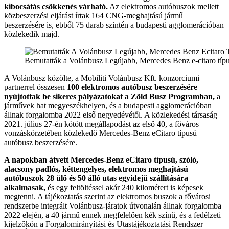
kibocsátás csökkenés várható.
Az elektromos autóbuszok mellett
közbeszerzési eljárást írtak 164 CNG-meghajtású jármű
beszerzésére is, ebből 75 darab szintén a budapesti agglomerációban
közlekedik majd.
Bemutatták a Volánbusz Legújabb, Mercedes Benz e-citaro típu
A Volánbusz közölte, a Mobiliti Volánbusz Kft. konzorciumi
partnerrel összesen
100 elektromos autóbusz beszerzésére
nyújtottak be sikeres pályázatokat a Zöld Busz Programban,
a
járművek hat megyeszékhelyen, és a budapesti agglomerációban
állnak forgalomba 2022 első negyedévétől. A közlekedési társaság
2021. július 27-én kötött megállapodást az első 40, a főváros
vonzáskörzetében közlekedő Mercedes-Benz eCitaro típusú
autóbusz beszerzésére.
A napokban átvett Mercedes-Benz eCitaro típusú, szóló,
alacsony padlós, kéttengelyes, elektromos meghajtású
autóbuszok 28 ülő és 50 álló utas egyidejű szállítására
alkalmasak,
és egy feltöltéssel akár 240 kilométert is képesek
megtenni. A tájékoztatás szerint az elektromos buszok a fővárosi
rendszerbe integrált Volánbusz-járatok útvonalán állnak forgalomba
2022 elején, a 40 jármű ennek megfelelően kék színű, és a fedélzeti
kijelzőkön a Forgalomirányítási és Utastájékoztatási Rendszer