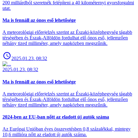
200 milliárdból szeretnék felépíteni a 40 kilométernyi gyorsforgalmi
utat.
Ma is fennáll az ónos eső lehetősége
A meteorológiai előrejelzés szerint az Északi-középhegység tágabb
térségében és Észak-Alföldön fordulhat elő ónos eső, jellemzően
néhány tized milliméter, amely napközben megszűnik.
2025.01.23. 08:32
2025.01.23. 08:32
Ma is fennáll az ónos eső lehetősége
A meteorológiai előrejelzés szerint az Északi-középhegység tágabb
térségében és Észak-Alföldön fordulhat elő ónos eső, jellemzően
néhány tized milliméter, amely napközben megszűnik.
2024-ben az EU-ban nőtt az eladott új autók száma
Az Európai Unióban éves összevetésben 0,8 százalékkal, mintegy
10,6 millióra nőtt az eladott új autók száma.