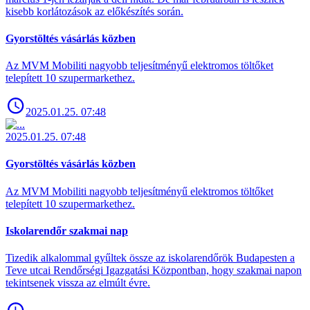
kisebb korlátozások az előkészítés során.
Gyorstöltés vásárlás közben
Az MVM Mobiliti nagyobb teljesítményű elektromos töltőket
telepített 10 szupermarkethez.
2025.01.25. 07:48
2025.01.25. 07:48
Gyorstöltés vásárlás közben
Az MVM Mobiliti nagyobb teljesítményű elektromos töltőket
telepített 10 szupermarkethez.
Iskolarendőr szakmai nap
Tizedik alkalommal gyűltek össze az iskolarendőrök Budapesten a
Teve utcai Rendőrségi Igazgatási Központban, hogy szakmai napon
tekintsenek vissza az elmúlt évre.