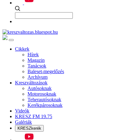
Cikkek
Hírek
Magazin
Tanácsok
Baleset-megelőzés
Archívum
Kreszváltozások
Autósoknak
Motorosoknak
Teherautósoknak
Kerékpárosoknak
Videók
KRESZ FM 19.75
Galériák
KRESZkerék