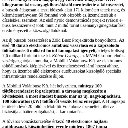
kilogramm károsanyagkibocsátástól mentesítette a környezetet,
a buszok átlagosan a teszt időszak alatt 171 kilométert tettek meg, és
kilométerarányosan 60 forinttal volt olcsóbb az üzemeltetésük a
dízelekkel szemben. Az első nyolc demonstrációs projekt (városi e-
busz tesztüzemek) több mint 2 millió forint üzemanyagmegtakarítást
eredményezett a közszolgáltatóknál.
Az új buszok beszerzését a Zöld Busz Projektiroda bonyolította.
Az
első 40 darab elektromos autóbusz vásárlása és a kapcsolódó
töltőállomás 6 milliárd forint támogatást igényelt,
a teljes költség
7,6 milliárd forintot tesz ki.
Kóbor György
, az MVM Csoport elnök-
vezérigazgatója elmondta, a Mobiliti Volánbusz Kft. az elektromos
töltőállomások kiépítésével és üzemeltetésével járul hozzá ahhoz,
hogy az üzembe álló elektromos autóbuszokat kiszolgáló speciális
infrastruktúra rendelkezésre álljon.
A Mobiliti Volánbusz Kft. hét helyszínen,
mintegy 100
töltőberendezést fog telepíteni, a társaság megkezdte a
kivitelezést, a most átadott buszok már az új, nagykapacitású,
100 kilowattos (kW) töltőkről veszik fel az energiát.
A Hungexpo
területén lévő 20 töltőt a Mobiliti Volánbusz üzemelteti, illetve
biztosítja a háttérszolgáltatást, a karbantartást.
A főváros vonzáskörzetébe érkező
40 elektromos hajtású
autóbusznak köszönhetően évente mintegy 1867 tonna