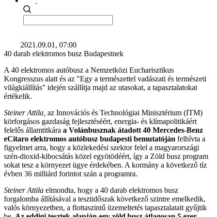
2021.09.01, 07:00
40 darab elektromos busz Budapestnek
A 40 elektromos autóbusz a Nemzetközi Eucharisztikus
Kongresszus alatt és az "Egy a természettel vadászati és természeti
világkiállítás" idején szállítja majd az utasokat, a tapasztalatokat
értékelik.
Steiner Attila,
az Innovációs és Technológiai Minisztérium (ITM)
körforgásos gazdaság fejlesztéséért, energia- és klímapolitikáért
felelős államtitkára
a Volánbusznak átadott 40 Mercedes-Benz
eCitaro elektromos autóbusz budapesti bemutatóján
felhívta a
figyelmet arra, hogy a közlekedési szektor felel a magyarországi
szén-dioxid-kibocsátás közel egyötödéért, így a Zöld busz program
sokat tesz a környezet ügye érdekében. A kormány a következő tíz
évben 36 milliárd forintot szán a programra.
Steiner Attila
elmondta, hogy a 40 darab elektromos busz
forgalomba állításával a tesztidőszak következő szintre emelkedik,
valós környezetben, a flottaszintű üzemeltetés tapasztalatait gyűjtik
be.
Az eddigi tesztek alapján egy zöld busz átlagosan 5 ezer