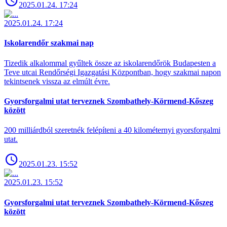
2025.01.24. 17:24
2025.01.24. 17:24
Iskolarendőr szakmai nap
Tizedik alkalommal gyűltek össze az iskolarendőrök Budapesten a
Teve utcai Rendőrségi Igazgatási Központban, hogy szakmai napon
tekintsenek vissza az elmúlt évre.
Gyorsforgalmi utat terveznek Szombathely-Körmend-Kőszeg
között
200 milliárdból szeretnék felépíteni a 40 kilométernyi gyorsforgalmi
utat.
2025.01.23. 15:52
2025.01.23. 15:52
Gyorsforgalmi utat terveznek Szombathely-Körmend-Kőszeg
között