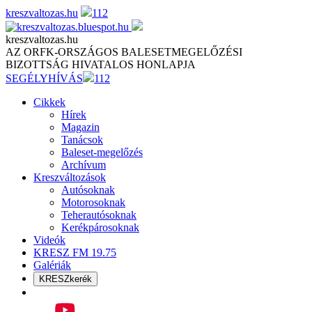
Skip
kreszvaltozas.hu
112
to
content
kreszvaltozas.hu
AZ ORFK-ORSZÁGOS BALESETMEGELŐZÉSI
BIZOTTSÁG HIVATALOS HONLAPJA
SEGÉLYHÍVÁS
112
Cikkek
Hírek
Magazin
Tanácsok
Baleset-megelőzés
Archívum
Kreszváltozások
Autósoknak
Motorosoknak
Teherautósoknak
Kerékpárosoknak
Videók
KRESZ FM 19.75
Galériák
KRESZkerék