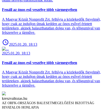
oldali hétvégi ellenőrzésük során.
Fenáll az ónos eső veszélye több vármegyében
A Magyar Közút Nonprofit Zrt. felhívja a közlekedők figyelmét,
hogy csak az induljon útnak kedden az ónos esővel érintett
területeken, akinek halaszthatatlan dolga van, és téligumival van
felszerelve a járműve.
2025.01.20. 18:13
2025.01.20. 18:13
Fenáll az ónos eső veszélye több vármegyében
A Magyar Közút Nonprofit Zrt. felhívja a közlekedők figyelmét,
hogy csak az induljon útnak kedden az ónos esővel érintett
területeken, akinek halaszthatatlan dolga van, és téligumival van
felszerelve a járműve.
kreszvaltozas.hu
AZ ORFK-ORSZÁGOS BALESETMEGELŐZÉSI BIZOTTSÁG
HIVATALOS HONLAPJA