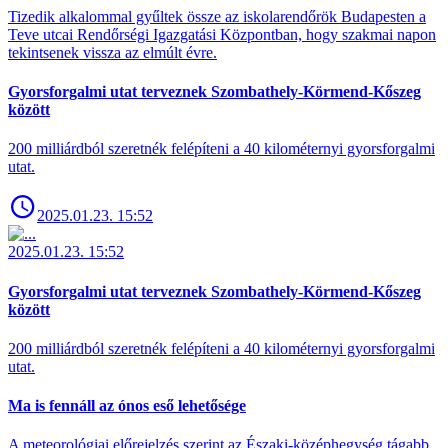
Tizedik alkalommal gyűltek össze az iskolarendőrök Budapesten a
Teve utcai Rendőrségi Igazgatási Központban, hogy szakmai napon
tekintsenek vissza az elmúlt évre.
Gyorsforgalmi utat terveznek Szombathely-Körmend-Kőszeg
között
200 milliárdból szeretnék felépíteni a 40 kilométernyi gyorsforgalmi
utat.
2025.01.23. 15:52
2025.01.23. 15:52
Gyorsforgalmi utat terveznek Szombathely-Körmend-Kőszeg
között
200 milliárdból szeretnék felépíteni a 40 kilométernyi gyorsforgalmi
utat.
Ma is fennáll az ónos eső lehetősége
A meteorológiai előrejelzés szerint az Északi-középhegység tágabb