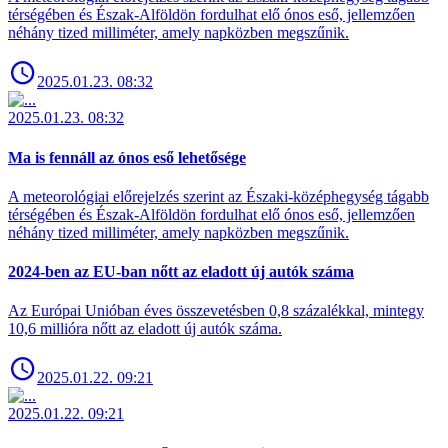
térségében és Észak-Alföldön fordulhat elő ónos eső, jellemzően
néhány tized milliméter, amely napközben megszűnik.
2025.01.23. 08:32
2025.01.23. 08:32
Ma is fennáll az ónos eső lehetősége
A meteorológiai előrejelzés szerint az Északi-középhegység tágabb
térségében és Észak-Alföldön fordulhat elő ónos eső, jellemzően
néhány tized milliméter, amely napközben megszűnik.
2024-ben az EU-ban nőtt az eladott új autók száma
Az Európai Unióban éves összevetésben 0,8 százalékkal, mintegy
10,6 millióra nőtt az eladott új autók száma.
2025.01.22. 09:21
2025.01.22. 09:21