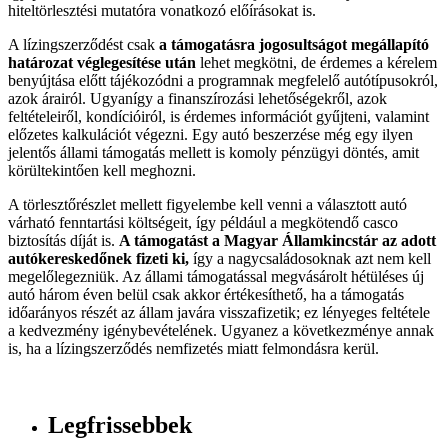
hiteltörlesztési mutatóra vonatkozó előírásokat is.
A lízingszerződést csak
a támogatásra jogosultságot megállapító
határozat véglegesítése után
lehet megkötni, de érdemes a kérelem
benyújtása előtt tájékozódni a programnak megfelelő autótípusokról,
azok árairól. Ugyanígy a finanszírozási lehetőségekről, azok
feltételeiről, kondícióiról, is érdemes információt gyűjteni, valamint
előzetes kalkulációt végezni. Egy autó beszerzése még egy ilyen
jelentős állami támogatás mellett is komoly pénzügyi döntés, amit
körültekintően kell meghozni.
A törlesztőrészlet mellett figyelembe kell venni a választott autó
várható fenntartási költségeit, így például a megkötendő casco
biztosítás díját is.
A támogatást a Magyar Államkincstár az adott
autókereskedőnek fizeti ki,
így a nagycsaládosoknak azt nem kell
megelőlegezniük. Az állami támogatással megvásárolt hétüléses új
autó három éven belül csak akkor értékesíthető, ha a támogatás
időarányos részét az állam javára visszafizetik; ez lényeges feltétele
a kedvezmény igénybevételének. Ugyanez a következménye annak
is, ha a lízingszerződés nemfizetés miatt felmondásra kerül.
Legfrissebbek