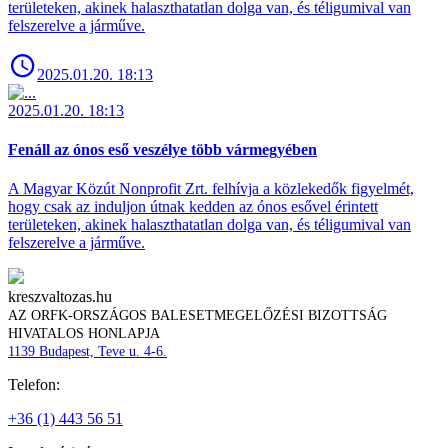
területeken, akinek halaszthatatlan dolga van, és téligumival van
felszerelve a járműve.
2025.01.20. 18:13
2025.01.20. 18:13
Fenáll az ónos eső veszélye több vármegyében
A Magyar Közút Nonprofit Zrt. felhívja a közlekedők figyelmét,
hogy csak az induljon útnak kedden az ónos esővel érintett
területeken, akinek halaszthatatlan dolga van, és téligumival van
felszerelve a járműve.
kreszvaltozas.hu
AZ ORFK-ORSZÁGOS BALESETMEGELŐZÉSI BIZOTTSÁG
HIVATALOS HONLAPJA
1139 Budapest, Teve u. 4-6.
Telefon:
+36 (1) 443 56 51