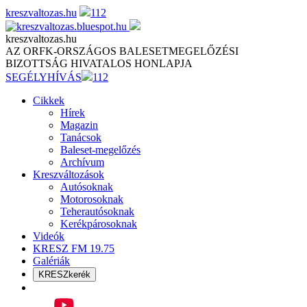
Skip
kreszvaltozas.hu
112
to
content
kreszvaltozas.hu
AZ ORFK-ORSZÁGOS BALESETMEGELŐZÉSI
BIZOTTSÁG HIVATALOS HONLAPJA
SEGÉLYHÍVÁS
112
Cikkek
Hírek
Magazin
Tanácsok
Baleset-megelőzés
Archívum
Kreszváltozások
Autósoknak
Motorosoknak
Teherautósoknak
Kerékpárosoknak
Videók
KRESZ FM 19.75
Galériák
KRESZkerék