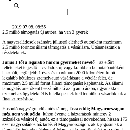
2019.07.08, 08:55
2,5 millió támogatás új autóra, ha van 3 gyerek
A nagycsaládosok számára júliustól elérhető autónként maximum
2,5 millió forintos állami támogatás a vásárlásra. Utánanéztünk a
részleteknek.
Július 1-től a legalább három gyermeket nevelő
– az előírt
feltételeket teljesítő – családok új vagy korábban bemutatóautóként
használt, legfeljebb 1 éves és maximum 2000 kilométert futott
legalább hétüléses személyautó vásárlására a vételár felét, de
maximum 2,5 millió forint állami támogatást kaphatnak. Az állami
támogatás önerőként beszámítható az új autó árába, ugyanakkor
ezeknél az ügyleteknél is hitelképesnek kell lenniük a vásárlóknak a
finanszírozáshoz.
Hasonló nagyságrendű autós támogatásra
eddig Magyarországon
még nem volt példa
. Itthon évente a háztartások mintegy 2
százaléka vásárol új autót, ez a támogatással növekedhet, hiszen 175
ezer nagycsaládos háztartás él Magyarországon, akik jogosultak a
támogatás igénybevételére. A Magyar Lízingszövetség arra számít,