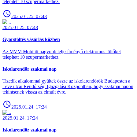
telepített 10 szupermarkethez.
2025.01.25. 07:48
2025.01.25. 07:48
Gyorstöltés vásárlás közben
Az MVM Mobiliti nagyobb teljesítményű elektromos töltőket
telepített 10 szupermarkethez.
Iskolarendőr szakmai nap
Tizedik alkalommal gyűltek össze az iskolarendőrök Budapesten a
Teve utcai Rendőrségi Igazgatási Központban, hogy szakmai napon
tekintsenek vissza az elmúlt évre.
2025.01.24. 17:24
2025.01.24. 17:24
Iskolarendőr szakmai nap