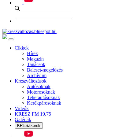
Cikkek
Hírek
Magazin
Tanácsok
Baleset-megelőzés
Archívum
Kreszváltozások
Autósoknak
Motorosoknak
Teherautósoknak
Kerékpárosoknak
Videók
KRESZ FM 19.75
Galériák
KRESZkerék