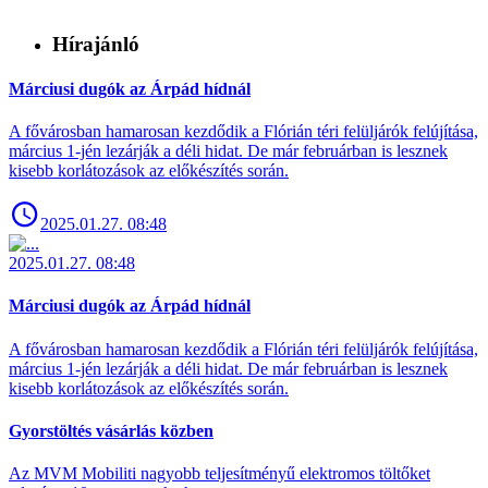
Hírajánló
Márciusi dugók az Árpád hídnál
A fővárosban hamarosan kezdődik a Flórián téri felüljárók felújítása,
március 1-jén lezárják a déli hidat. De már februárban is lesznek
kisebb korlátozások az előkészítés során.
2025.01.27. 08:48
2025.01.27. 08:48
Márciusi dugók az Árpád hídnál
A fővárosban hamarosan kezdődik a Flórián téri felüljárók felújítása,
március 1-jén lezárják a déli hidat. De már februárban is lesznek
kisebb korlátozások az előkészítés során.
Gyorstöltés vásárlás közben
Az MVM Mobiliti nagyobb teljesítményű elektromos töltőket