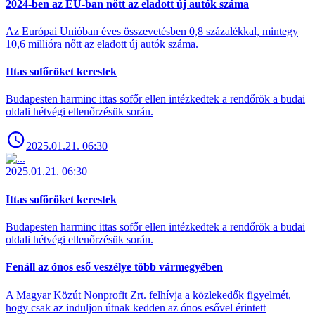
2024-ben az EU-ban nőtt az eladott új autók száma
Az Európai Unióban éves összevetésben 0,8 százalékkal, mintegy
10,6 millióra nőtt az eladott új autók száma.
Ittas sofőröket kerestek
Budapesten harminc ittas sofőr ellen intézkedtek a rendőrök a budai
oldali hétvégi ellenőrzésük során.
2025.01.21. 06:30
2025.01.21. 06:30
Ittas sofőröket kerestek
Budapesten harminc ittas sofőr ellen intézkedtek a rendőrök a budai
oldali hétvégi ellenőrzésük során.
Fenáll az ónos eső veszélye több vármegyében
A Magyar Közút Nonprofit Zrt. felhívja a közlekedők figyelmét,
hogy csak az induljon útnak kedden az ónos esővel érintett