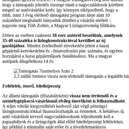
hogy a támogatás jelentős összege miatt a nagycsaládosok körében
megnő az autóvásárlási kedv, így könnyen elképzelhető, hogy a
több, mint 3 évig elérhető támogatási program ideje alatt 10
százalékot meghaladó hányaduk dönthet a vásárlás mellett –
jegyezte meg
Tóth Zoltán,
a Magyar Lízingszövetség főtitkára.
Ebben az esetben csaknem
18 ezer autóról beszélünk, amelynek
35-40 százaléka is lízingkonstrukcióval kerülhet az új
gazdájához
. Mindez érzékelhető növekedést jelent a hazai
gépjármű-kereskedelmi és –finanszírozási piac számára, és egyben
hozzájárul a hazai gépjárműpark fiatalításához. Ma a magyar
autópark átlagéletkora 14 év.
2,5 millió forintos vissza nem térítendő támogatás a legalább 
Feltételek, önerő, hitelképesség
Az állami támogatás (főszabályként)
vissza nem térítendő és a
személygépkocsi-vásárlásnál elvileg önerőként is felhasználható
.
A teljes vételár kiegyenlítését kedvező zárt végű pénzügyi
lízingkonstrukciókkal finanszírozhatják az érintettek. A hétüléses új
autó vásárlását tervező nagycsaládosoknak teljesíteniük kell a
jogszabályok és a lízingcégek által előírt hitelképességi feltételeket,
így például a minimális saját erőre és a jövedelemarányos