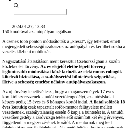
2024.01.27, 13:33
150 km/órával az autópályán legálisan
A csehek több ponton módosították a „kreszt”, így lehetnek emelt
megengedett sebességű szakaszok az autópályán és kerülhet sokba a
vezetés közbeni mobilozás.
Nagyszabású átalakításon ment keresztül Csehországban a közúti
közlekedési törvény.
Az év elejétől életbe lépett törvény
legfontosabb módosításai közé tartozik az elektromos robogók
kötelező biztosítása, a szabálysértési büntetések szigorítása,
illetve a sebesség emelése néhány autópályaszakaszon.
Az új törvény lehetővé teszi, hogy a magánszemélyek 17 éves
koruktól szerezzenek tanulói vezetőiengedélyt, az autósiskolai
képzés pedig 15 éves és 6 hónapos kortól indul.
A fiatal sofőrök 18
éves korukig
csak tapasztalt sofőr-mentor felügyelete mellett
vezethetnek, szabálytalanság esetén ő kapja a büntetést is. A tanulói
vezetőiengedély a záróvizsga letételétől számított két évig érvényes,
függetlenül a megszerzésének korától. A mentornak meg kell
felelnie bizonyos feltételeknek. Alapvető feltétel, hogy a mentornak