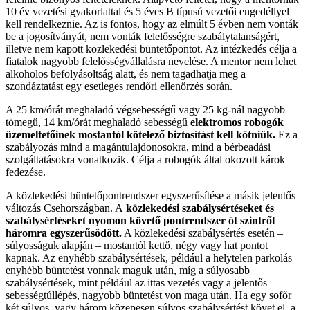
10 év vezetési gyakorlattal és 5 éves B típusú vezetői engedéllyel
kell rendelkeznie. Az is fontos, hogy az elmúlt 5 évben nem vonták
be a jogosítványát, nem vonták felelősségre szabálytalanságért,
illetve nem kapott közlekedési büntetőpontot. Az intézkedés célja a
fiatalok nagyobb felelősségvállalásra nevelése. A mentor nem lehet
alkoholos befolyásoltság alatt, és nem tagadhatja meg a
szondáztatást egy esetleges rendőri ellenőrzés során.
A 25 km/órát meghaladó végsebességű vagy 25 kg-nál nagyobb
tömegű, 14 km/órát meghaladó sebességű
elektromos robogók
üzemeltetőinek mostantól kötelező biztosítást kell kötniük.
Ez a
szabályozás mind a magántulajdonosokra, mind a bérbeadási
szolgáltatásokra vonatkozik. Célja a robogók által okozott károk
fedezése.
A közlekedési büntetőpontrendszer egyszerűsítése a másik jelentős
változás Csehországban. A
közlekedési szabálysértéseket és
szabálysértéseket nyomon követő pontrendszer öt szintről
háromra egyszerűsödött.
A közlekedési szabálysértés esetén –
súlyosságuk alapján – mostantól kettő, négy vagy hat pontot
kapnak. Az enyhébb szabálysértések, például a helytelen parkolás
enyhébb büntetést vonnak maguk után, míg a súlyosabb
szabálysértések, mint például az ittas vezetés vagy a jelentős
sebességtúllépés, nagyobb büntetést von maga után. Ha egy sofőr
két súlyos, vagy három közepesen súlyos szabálysértést követ el, a