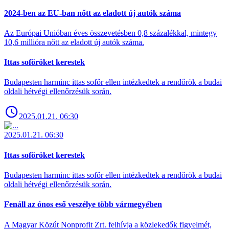
2024-ben az EU-ban nőtt az eladott új autók száma
Az Európai Unióban éves összevetésben 0,8 százalékkal, mintegy
10,6 millióra nőtt az eladott új autók száma.
Ittas sofőröket kerestek
Budapesten harminc ittas sofőr ellen intézkedtek a rendőrök a budai
oldali hétvégi ellenőrzésük során.
2025.01.21. 06:30
2025.01.21. 06:30
Ittas sofőröket kerestek
Budapesten harminc ittas sofőr ellen intézkedtek a rendőrök a budai
oldali hétvégi ellenőrzésük során.
Fenáll az ónos eső veszélye több vármegyében
A Magyar Közút Nonprofit Zrt. felhívja a közlekedők figyelmét,