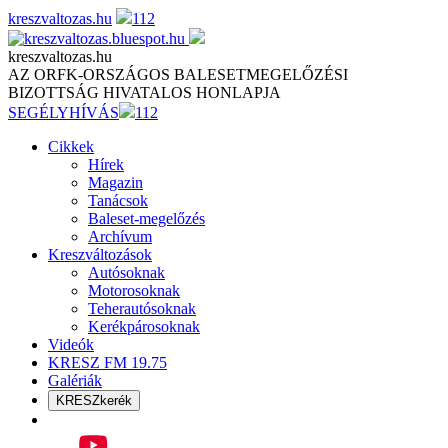
Skip
kreszvaltozas.hu
112
to
content
kreszvaltozas.hu
AZ ORFK-ORSZÁGOS BALESETMEGELŐZÉSI
BIZOTTSÁG HIVATALOS HONLAPJA
SEGÉLYHÍVÁS
112
Cikkek
Hírek
Magazin
Tanácsok
Baleset-megelőzés
Archívum
Kreszváltozások
Autósoknak
Motorosoknak
Teherautósoknak
Kerékpárosoknak
Videók
KRESZ FM 19.75
Galériák
KRESZkerék