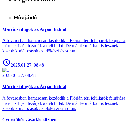
Hírajánló
Márciusi dugók az Árpád hídnál
A fővárosban hamarosan kezdődik a Flórián téri felüljárók felújítása,
március 1-jén lezárják a déli hidat. De már februárban is lesznek
kisebb korlátozások az előkészítés során.
2025.01.27. 08:48
2025.01.27. 08:48
Márciusi dugók az Árpád hídnál
A fővárosban hamarosan kezdődik a Flórián téri felüljárók felújítása,
március 1-jén lezárják a déli hidat. De már februárban is lesznek
kisebb korlátozások az előkészítés során.
Gyorstöltés vásárlás közben