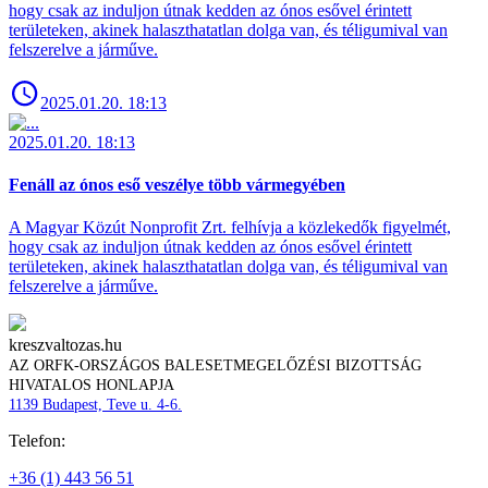
hogy csak az induljon útnak kedden az ónos esővel érintett
területeken, akinek halaszthatatlan dolga van, és téligumival van
felszerelve a járműve.
2025.01.20. 18:13
2025.01.20. 18:13
Fenáll az ónos eső veszélye több vármegyében
A Magyar Közút Nonprofit Zrt. felhívja a közlekedők figyelmét,
hogy csak az induljon útnak kedden az ónos esővel érintett
területeken, akinek halaszthatatlan dolga van, és téligumival van
felszerelve a járműve.
kreszvaltozas.hu
AZ ORFK-ORSZÁGOS BALESETMEGELŐZÉSI BIZOTTSÁG
HIVATALOS HONLAPJA
1139 Budapest, Teve u. 4-6.
Telefon:
+36 (1) 443 56 51