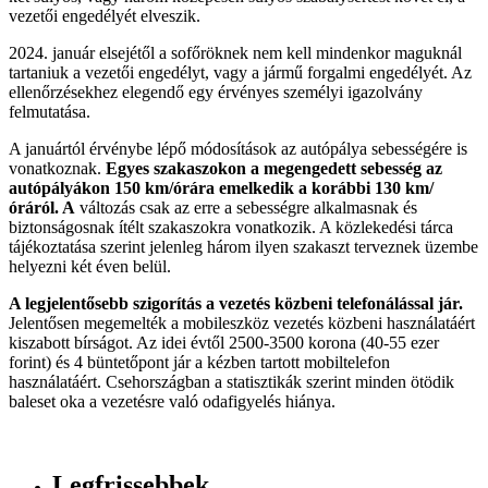
vezetői engedélyét elveszik.
2024. január elsejétől a sofőröknek nem kell mindenkor maguknál
tartaniuk a vezetői engedélyt, vagy a jármű forgalmi engedélyét. Az
ellenőrzésekhez elegendő egy érvényes személyi igazolvány
felmutatása.
A januártól érvénybe lépő módosítások az autópálya sebességére is
vonatkoznak.
Egyes szakaszokon a megengedett sebesség az
autópályákon 150 km/órára emelkedik a korábbi 130 km/
óráról. A
változás csak az erre a sebességre alkalmasnak és
biztonságosnak ítélt szakaszokra vonatkozik. A közlekedési tárca
tájékoztatása szerint jelenleg három ilyen szakaszt terveznek üzembe
helyezni két éven belül.
A legjelentősebb szigorítás a vezetés közbeni telefonálással jár.
Jelentősen megemelték a mobileszköz vezetés közbeni használatáért
kiszabott bírságot. Az idei évtől 2500-3500 korona (40-55 ezer
forint) és 4 büntetőpont jár a kézben tartott mobiltelefon
használatáért. Csehországban a statisztikák szerint minden ötödik
baleset oka a vezetésre való odafigyelés hiánya.
Legfrissebbek