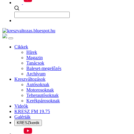
Cikkek
Hírek
Magazin
Tanácsok
Baleset-megelőzés
Archívum
Kreszváltozások
Autósoknak
Motorosoknak
Teherautósoknak
Kerékpárosoknak
Videók
KRESZ FM 19.75
Galériák
KRESZkerék