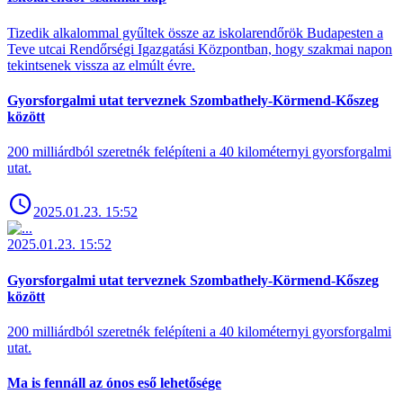
Tizedik alkalommal gyűltek össze az iskolarendőrök Budapesten a
Teve utcai Rendőrségi Igazgatási Központban, hogy szakmai napon
tekintsenek vissza az elmúlt évre.
Gyorsforgalmi utat terveznek Szombathely-Körmend-Kőszeg
között
200 milliárdból szeretnék felépíteni a 40 kilométernyi gyorsforgalmi
utat.
2025.01.23. 15:52
2025.01.23. 15:52
Gyorsforgalmi utat terveznek Szombathely-Körmend-Kőszeg
között
200 milliárdból szeretnék felépíteni a 40 kilométernyi gyorsforgalmi
utat.
Ma is fennáll az ónos eső lehetősége