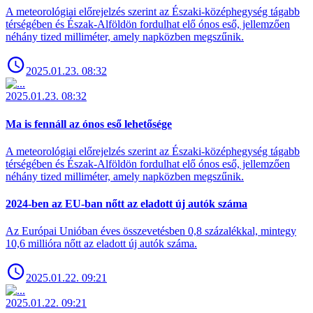
A meteorológiai előrejelzés szerint az Északi-középhegység tágabb
térségében és Észak-Alföldön fordulhat elő ónos eső, jellemzően
néhány tized milliméter, amely napközben megszűnik.
2025.01.23. 08:32
2025.01.23. 08:32
Ma is fennáll az ónos eső lehetősége
A meteorológiai előrejelzés szerint az Északi-középhegység tágabb
térségében és Észak-Alföldön fordulhat elő ónos eső, jellemzően
néhány tized milliméter, amely napközben megszűnik.
2024-ben az EU-ban nőtt az eladott új autók száma
Az Európai Unióban éves összevetésben 0,8 százalékkal, mintegy
10,6 millióra nőtt az eladott új autók száma.
2025.01.22. 09:21
2025.01.22. 09:21