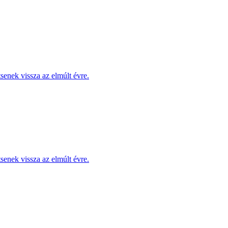
enek vissza az elmúlt évre.
enek vissza az elmúlt évre.