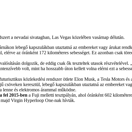
ndszert a nevadai sivatagban, Las Vegas közelében vasárnap délután.
gpárnákon lebegő kapszulákban utaztatná az embereket vagy árukat rend
, elérve az óránként 172 kilométeres sebességet. Ez azonban csak töre
lósításán dolgozik, de eddig csak ők teszteltek utasok részvételével. „M
enzívebb volt, mint ha hosszabb úton kellett volna elérni ezt a sebess
 futurisztikus közlekedési rendszer ötlete Elon Musk, a Tesla Motors és
őjű csöveken keresztül, lebegő kapszulákban utaztatná az embereket v
ta lenne és elektromos árammal működne.
ta fel 2015-ben
a Fuji melletti tesztpályán, ahol óránként 602 kilométe
, majd Virgin Hyperloop One-nak hívták.