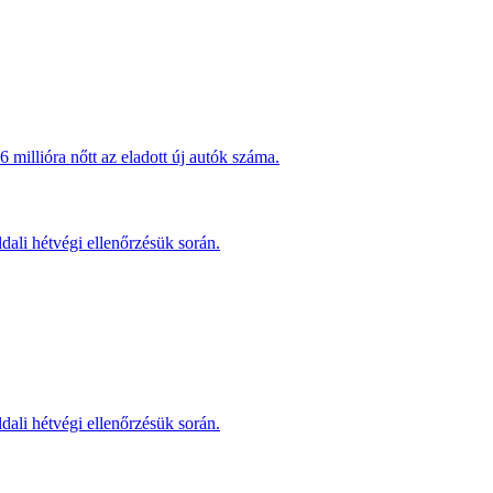
millióra nőtt az eladott új autók száma.
dali hétvégi ellenőrzésük során.
dali hétvégi ellenőrzésük során.