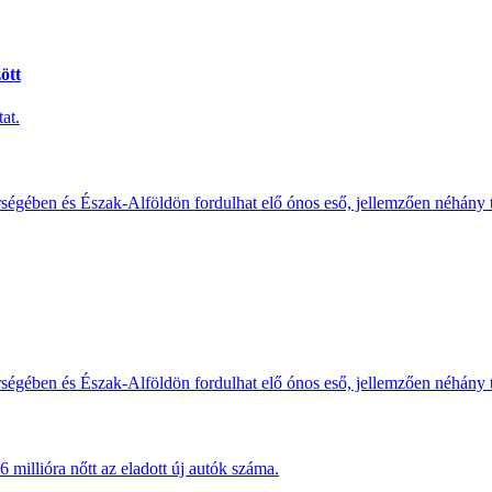
ött
at.
érségében és Észak-Alföldön fordulhat elő ónos eső, jellemzően néhány
érségében és Észak-Alföldön fordulhat elő ónos eső, jellemzően néhány
millióra nőtt az eladott új autók száma.