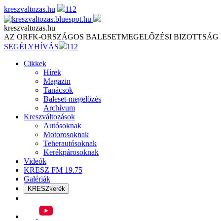
Skip
kreszvaltozas.hu
112
to
content
kreszvaltozas.hu
AZ ORFK-ORSZÁGOS BALESETMEGELŐZÉSI BIZOTTSÁG
SEGÉLYHÍVÁS
112
Cikkek
Hírek
Magazin
Tanácsok
Baleset-megelőzés
Archívum
Kreszváltozások
Autósoknak
Motorosoknak
Teherautósoknak
Kerékpárosoknak
Videók
KRESZ FM 19.75
Galériák
KRESZkerék