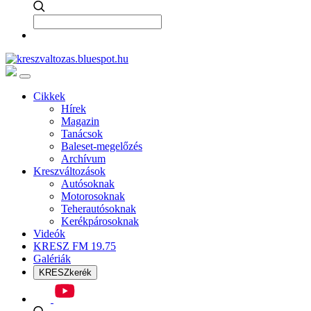
Cikkek
Hírek
Magazin
Tanácsok
Baleset-megelőzés
Archívum
Kreszváltozások
Autósoknak
Motorosoknak
Teherautósoknak
Kerékpárosoknak
Videók
KRESZ FM 19.75
Galériák
KRESZkerék