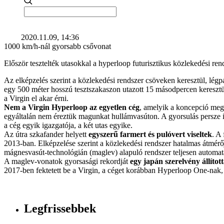
2020.11.09, 14:36
1000 km/h-nál gyorsabb csővonat
Először tesztelték utasokkal a hyperloop futurisztikus közlekedési re
Az elképzelés szerint a közlekedési rendszer csöveken keresztül, lé
egy 500 méter hosszú tesztszakaszon utazott 15 másodpercen keresztül
a Virgin el akar érni.
Nem a Virgin Hyperloop az egyetlen cég
, amelyik a koncepció megva
egyáltalán nem éreztük magunkat hullámvasúton. A gyorsulás persze int
a cég egyik igazgatója, a két utas egyike.
Az útra szkafander helyett
egyszerű farmert és pulóvert viseltek
. A
2013-ban. Elképzelése szerint a közlekedési rendszer hatalmas átmér
mágnesvasút-technológián (maglev) alapuló rendszer teljesen automa
A maglev-vonatok gyorsasági rekordját
egy japán szerelvény állítot
2017-ben fektetett be a Virgin, a céget korábban Hyperloop One-nak
Legfrissebbek