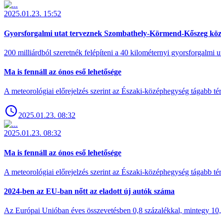
2025.01.23. 15:52
Gyorsforgalmi utat terveznek Szombathely-Körmend-Kőszeg köz
200 milliárdból szeretnék felépíteni a 40 kilométernyi gyorsforgalmi ut
Ma is fennáll az ónos eső lehetősége
A meteorológiai előrejelzés szerint az Északi-középhegység tágabb t
2025.01.23. 08:32
2025.01.23. 08:32
Ma is fennáll az ónos eső lehetősége
A meteorológiai előrejelzés szerint az Északi-középhegység tágabb t
2024-ben az EU-ban nőtt az eladott új autók száma
Az Európai Unióban éves összevetésben 0,8 százalékkal, mintegy 10,6 