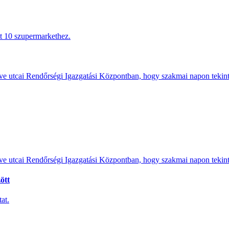
tt 10 szupermarkethez.
e utcai Rendőrségi Igazgatási Központban, hogy szakmai napon tekints
e utcai Rendőrségi Igazgatási Központban, hogy szakmai napon tekints
ött
at.