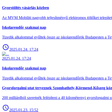
Gyorstöltés vásárlás közben
Az MVM Mobiliti nagyobb teljesítményű elektromos töltőket telepíte
Iskolarendőr szakmai nap
Tizedik alkalommal gyűltek össze az iskolarendőrök Budapesten a Tev
2025.01.24. 17:24
2025.01.24. 17:24
Iskolarendőr szakmai nap
Tizedik alkalommal gyűltek össze az iskolarendőrök Budapesten a Tev
Gyorsforgalmi utat terveznek Szombathely-Körmend-Kőszeg köz
200 milliárdból szeretnék felépíteni a 40 kilométernyi gyorsforgalmi ut
2025.01.23. 15:52