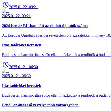
2025.01.22. 09:21
2025.01.22. 09:21
2024-ben az EU-ban nőtt az eladott új autók száma
Az Európai Unióban éves összevetésben 0,8 százalékkal, mintegy 10,6 
Ittas sofőröket kerestek
Budapesten harminc ittas sofőr ellen intézkedtek a rendőrök a budai ol
2025.01.21. 06:30
2025.01.21. 06:30
Ittas sofőröket kerestek
Budapesten harminc ittas sofőr ellen intézkedtek a rendőrök a budai ol
Fenáll az ónos eső veszélye több vármegyében