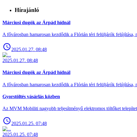
Hírajánló
Márciusi dugók az Árpád hídnál
A fővárosban hamarosan kezdődik a Flórián téri felüljárók felújítása, 
2025.01.27. 08:48
2025.01.27. 08:48
Márciusi dugók az Árpád hídnál
A fővárosban hamarosan kezdődik a Flórián téri felüljárók felújítása, 
Gyorstöltés vásárlás közben
Az MVM Mobiliti nagyobb teljesítményű elektromos töltőket telepíte
2025.01.25. 07:48
2025.01.25. 07:48