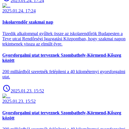
2025.01.24. 17:24
2025.01.24. 17:24
Iskolarendőr szakmai nap
Tizedik alkalommal gyűltek össze az iskolarendőrök Budapesten a
Teve utcai Rendőrségi Igazgatási Központban, hogy szakmai napon
tekintsenek vissza az elmúlt évre.
Gyorsforgalmi utat terveznek Szombathely-Körmend-Kőszeg
között
200 milliárdból szeretnék felépíteni a 40 kilométernyi gyorsforgalmi
utat.
2025.01.23. 15:52
2025.01.23. 15:52
Gyorsforgalmi utat terveznek Szombathely-Körmend-Kőszeg
között