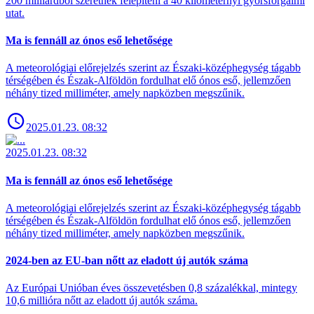
200 milliárdból szeretnék felépíteni a 40 kilométernyi gyorsforgalmi
utat.
Ma is fennáll az ónos eső lehetősége
A meteorológiai előrejelzés szerint az Északi-középhegység tágabb
térségében és Észak-Alföldön fordulhat elő ónos eső, jellemzően
néhány tized milliméter, amely napközben megszűnik.
2025.01.23. 08:32
2025.01.23. 08:32
Ma is fennáll az ónos eső lehetősége
A meteorológiai előrejelzés szerint az Északi-középhegység tágabb
térségében és Észak-Alföldön fordulhat elő ónos eső, jellemzően
néhány tized milliméter, amely napközben megszűnik.
2024-ben az EU-ban nőtt az eladott új autók száma
Az Európai Unióban éves összevetésben 0,8 százalékkal, mintegy
10,6 millióra nőtt az eladott új autók száma.