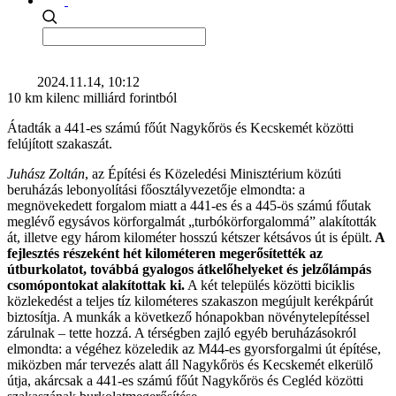
2024.11.14, 10:12
10 km kilenc milliárd forintból
Átadták a 441-es számú főút Nagykőrös és Kecskemét közötti
felújított szakaszát.
Juhász Zoltán
, az Építési és Közeledési Minisztérium közúti
beruházás lebonyolítási főosztályvezetője elmondta: a
megnövekedett forgalom miatt a 441-es és a 445-ös számú főutak
meglévő egysávos körforgalmát „turbókörforgalommá” alakították
át, illetve egy három kilométer hosszú kétszer kétsávos út is épült.
A
fejlesztés részeként hét kilométeren megerősítették az
útburkolatot, továbbá gyalogos átkelőhelyeket és jelzőlámpás
csomópontokat alakítottak ki.
A két település közötti biciklis
közlekedést a teljes tíz kilométeres szakaszon megújult kerékpárút
biztosítja. A munkák a következő hónapokban növénytelepítéssel
zárulnak – tette hozzá. A térségben zajló egyéb beruházásokról
elmondta: a végéhez közeledik az M44-es gyorsforgalmi út építése,
miközben már tervezés alatt áll Nagykőrös és Kecskemét elkerülő
útja, akárcsak a 441-es számú főút Nagykőrös és Cegléd közötti