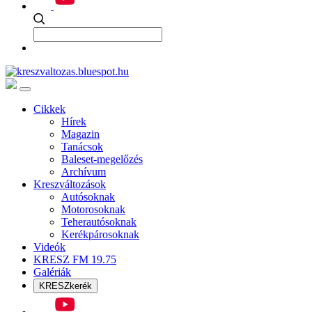
Cikkek
Hírek
Magazin
Tanácsok
Baleset-megelőzés
Archívum
Kreszváltozások
Autósoknak
Motorosoknak
Teherautósoknak
Kerékpárosoknak
Videók
KRESZ FM 19.75
Galériák
KRESZkerék