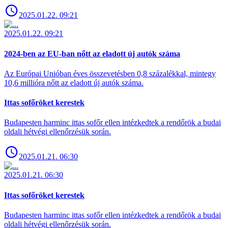
2025.01.22. 09:21
2025.01.22. 09:21
2024-ben az EU-ban nőtt az eladott új autók száma
Az Európai Unióban éves összevetésben 0,8 százalékkal, mintegy
10,6 millióra nőtt az eladott új autók száma.
Ittas sofőröket kerestek
Budapesten harminc ittas sofőr ellen intézkedtek a rendőrök a budai
oldali hétvégi ellenőrzésük során.
2025.01.21. 06:30
2025.01.21. 06:30
Ittas sofőröket kerestek
Budapesten harminc ittas sofőr ellen intézkedtek a rendőrök a budai
oldali hétvégi ellenőrzésük során.