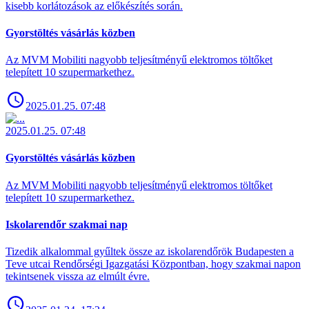
kisebb korlátozások az előkészítés során.
Gyorstöltés vásárlás közben
Az MVM Mobiliti nagyobb teljesítményű elektromos töltőket
telepített 10 szupermarkethez.
2025.01.25. 07:48
2025.01.25. 07:48
Gyorstöltés vásárlás közben
Az MVM Mobiliti nagyobb teljesítményű elektromos töltőket
telepített 10 szupermarkethez.
Iskolarendőr szakmai nap
Tizedik alkalommal gyűltek össze az iskolarendőrök Budapesten a
Teve utcai Rendőrségi Igazgatási Központban, hogy szakmai napon
tekintsenek vissza az elmúlt évre.