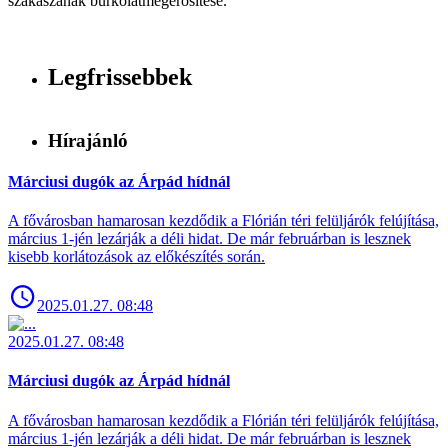
szakaszának burkolatmegerősítése.
Legfrissebbek
Hírajánló
Márciusi dugók az Árpád hídnál
A fővárosban hamarosan kezdődik a Flórián téri felüljárók felújítása,
március 1-jén lezárják a déli hidat. De már februárban is lesznek
kisebb korlátozások az előkészítés során.
2025.01.27. 08:48
2025.01.27. 08:48
Márciusi dugók az Árpád hídnál
A fővárosban hamarosan kezdődik a Flórián téri felüljárók felújítása,
március 1-jén lezárják a déli hidat. De már februárban is lesznek