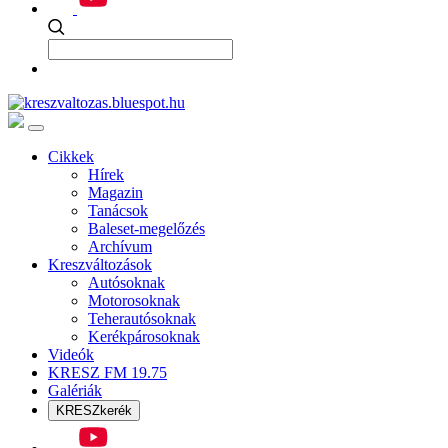
Cikkek
Hírek
Magazin
Tanácsok
Baleset-megelőzés
Archívum
Kreszváltozások
Autósoknak
Motorosoknak
Teherautósoknak
Kerékpárosoknak
Videók
KRESZ FM 19.75
Galériák
KRESZkerék