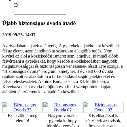
Újabb biztonságos óvoda átadó
2019.09.25. 14:37
Az óvodában a játék a lényefg. A gyerekek a játékon át készülnek
fel az életre, azon át adható át számukra a legtöbb tudás. Nem
kivétel ez alól a közlekedési ismeret sem, amellyel jó minél előbb
felvértezni a gyerekeket, hogy később a közlekedésben nagyobb
magabiztossággal és biztonságosan vehessenek részt! Erre szolgál a
"Biztonságos óvoda" program, amelyhez 3 év alatt 600 óvoda
csatlakozott és alakított ki a tudás átadását segítő játéktereket és
felszereléskészletet. A fotók Budapesten, a XI. kerületben, a
Keveháza utcai óvoda felújított és a fenti szempontok alapján
átépített játszóterének az átadóján készültek.
Ezt a zöldet még
Nagyon várták a
Kis előadással is
elérem!
gyerekek, hogy
készültek az ovisok,
birtokba vegyék a
ügyes kis csapat