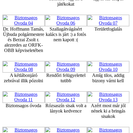
játékokat
Dr. Hoffmann Tamás,
Szallagátvágásért
Területfoglalás
Újbuda polgármestere
kalács is járt :) a fotós
és Berzai Zsolt r.
nem kapott :(
alezredes az ORFK-
OBB képviseletében
A kétlábonjáró
Rendőri felügyelettel
Amíg tilos, addig
zebrával illik pózolni
tutibb
bizony várni kell
Biztonsagos óvoda
Rózsaszín sisak volt a
Azért most már jól
lányok kedvence
nének ki a bringás
sisakok