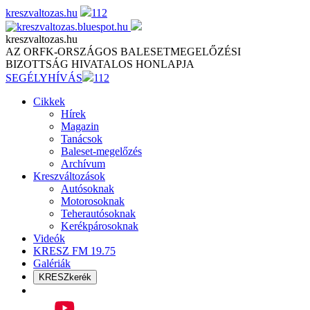
Skip
kreszvaltozas.hu
112
to
content
kreszvaltozas.hu
AZ ORFK-ORSZÁGOS BALESETMEGELŐZÉSI
BIZOTTSÁG HIVATALOS HONLAPJA
SEGÉLYHÍVÁS
112
Cikkek
Hírek
Magazin
Tanácsok
Baleset-megelőzés
Archívum
Kreszváltozások
Autósoknak
Motorosoknak
Teherautósoknak
Kerékpárosoknak
Videók
KRESZ FM 19.75
Galériák
KRESZkerék