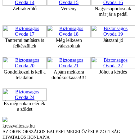
Zebrakerülő
Verseny
Nagycsoportosnak
már jár a pedál
Tantermi tanításra is
Még lelkesen
Játszani jó
felkészültek
válaszolnak
Gondolkozni is kell a
Apám mekkora
Jöhet a kérdés
feladaton
dobókockaaaa!!!!
És még sokan elérték
a zöldet
kreszvaltozas.hu
AZ ORFK-ORSZÁGOS BALESETMEGELŐZÉSI BIZOTTSÁG
HIVATALOS HONLAPJA