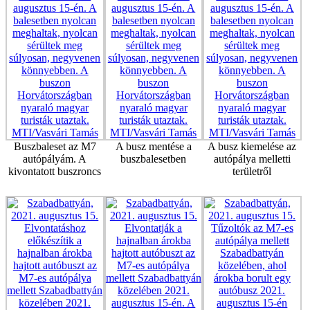
Buszbaleset az M7
A busz mentése a
A busz kiemelése az
autópályám. A
buszbalesetben
autópálya melletti
kivontatott buszroncs
területről