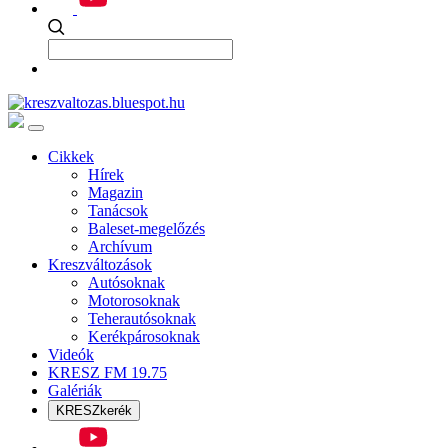
Cikkek
Hírek
Magazin
Tanácsok
Baleset-megelőzés
Archívum
Kreszváltozások
Autósoknak
Motorosoknak
Teherautósoknak
Kerékpárosoknak
Videók
KRESZ FM 19.75
Galériák
KRESZkerék