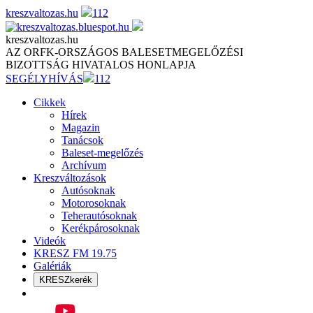
Skip
kreszvaltozas.hu
112
to
content
kreszvaltozas.hu
AZ ORFK-ORSZÁGOS BALESETMEGELŐZÉSI
BIZOTTSÁG HIVATALOS HONLAPJA
SEGÉLYHÍVÁS
112
Cikkek
Hírek
Magazin
Tanácsok
Baleset-megelőzés
Archívum
Kreszváltozások
Autósoknak
Motorosoknak
Teherautósoknak
Kerékpárosoknak
Videók
KRESZ FM 19.75
Galériák
KRESZkerék