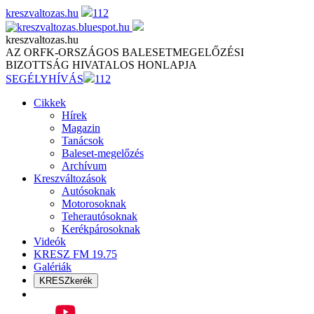
Skip
kreszvaltozas.hu
112
to
content
kreszvaltozas.hu
AZ ORFK-ORSZÁGOS BALESETMEGELŐZÉSI
BIZOTTSÁG HIVATALOS HONLAPJA
SEGÉLYHÍVÁS
112
Cikkek
Hírek
Magazin
Tanácsok
Baleset-megelőzés
Archívum
Kreszváltozások
Autósoknak
Motorosoknak
Teherautósoknak
Kerékpárosoknak
Videók
KRESZ FM 19.75
Galériák
KRESZkerék