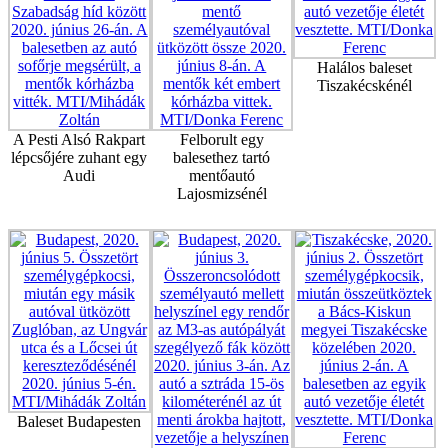
Halálos baleset
Tiszakécskénél
A Pesti Alsó Rakpart
Felborult egy
lépcsőjére zuhant egy
balesethez tartó
Audi
mentőautó
Lajosmizsénél
Baleset Budapesten