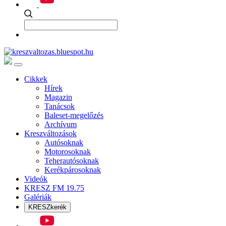
Cikkek
Hírek
Magazin
Tanácsok
Baleset-megelőzés
Archívum
Kreszváltozások
Autósoknak
Motorosoknak
Teherautósoknak
Kerékpárosoknak
Videók
KRESZ FM 19.75
Galériák
KRESZkerék