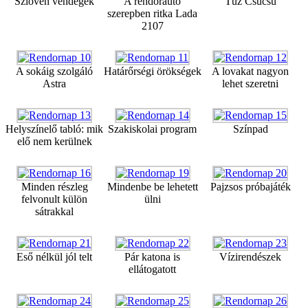
Szlovén vendégek
A rendőrautó
Tűz Csucsu
szerepben ritka Lada
2107
A sokáig szolgáló
Határőrségi örökségek
A lovakat nagyon
Astra
lehet szeretni
Helyszínelő tabló: mik
Szakiskolai program
Színpad
elő nem kerülnek
Minden részleg
Mindenbe be lehetett
Pajzsos próbajáték
felvonult külön
ülni
sátrakkal
Eső nélkül jól telt
Pár katona is
Vízirendészek
ellátogatott