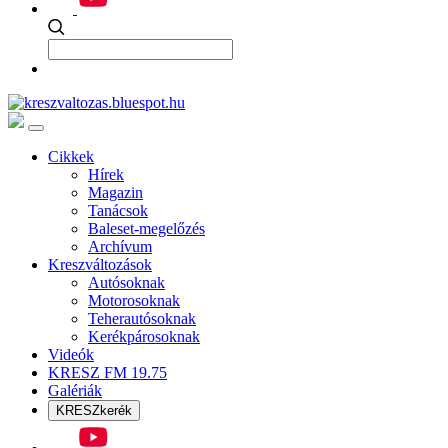
Cikkek
Hírek
Magazin
Tanácsok
Baleset-megelőzés
Archívum
Kreszváltozások
Autósoknak
Motorosoknak
Teherautósoknak
Kerékpárosoknak
Videók
KRESZ FM 19.75
Galériák
KRESZkerék