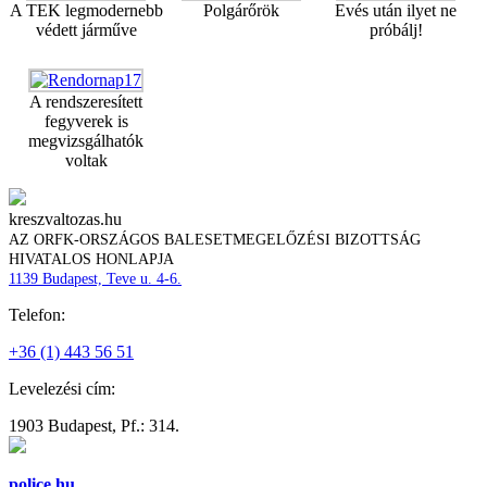
A TEK legmodernebb
Polgárőrök
Evés után ilyet ne
védett járműve
próbálj!
A rendszeresített
fegyverek is
megvizsgálhatók
voltak
kreszvaltozas.hu
AZ ORFK-ORSZÁGOS BALESETMEGELŐZÉSI BIZOTTSÁG
HIVATALOS HONLAPJA
1139 Budapest, Teve u. 4-6.
Telefon:
+36 (1) 443 56 51
Levelezési cím:
1903 Budapest, Pf.: 314.
police.hu