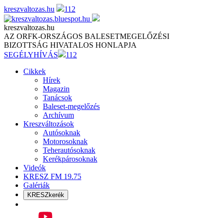
Skip
kreszvaltozas.hu
112
to
content
kreszvaltozas.hu
AZ ORFK-ORSZÁGOS BALESETMEGELŐZÉSI
BIZOTTSÁG HIVATALOS HONLAPJA
SEGÉLYHÍVÁS
112
Cikkek
Hírek
Magazin
Tanácsok
Baleset-megelőzés
Archívum
Kreszváltozások
Autósoknak
Motorosoknak
Teherautósoknak
Kerékpárosoknak
Videók
KRESZ FM 19.75
Galériák
KRESZkerék