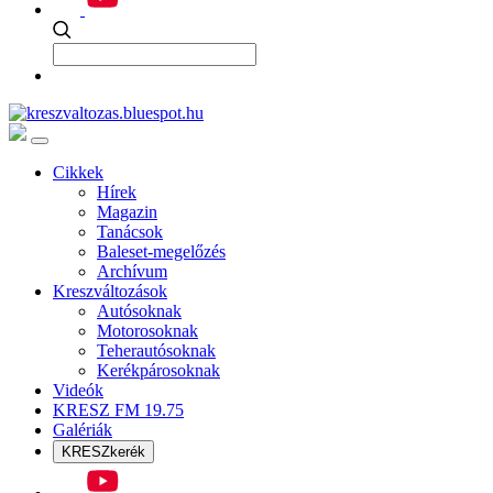
Cikkek
Hírek
Magazin
Tanácsok
Baleset-megelőzés
Archívum
Kreszváltozások
Autósoknak
Motorosoknak
Teherautósoknak
Kerékpárosoknak
Videók
KRESZ FM 19.75
Galériák
KRESZkerék