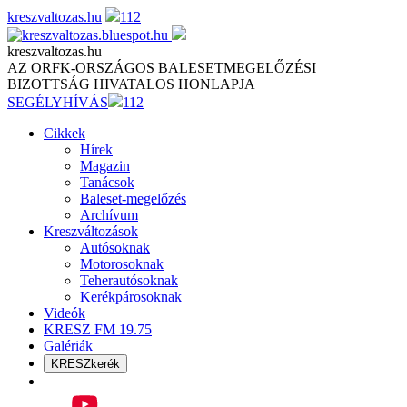
Skip
kreszvaltozas.hu
112
to
content
kreszvaltozas.hu
AZ ORFK-ORSZÁGOS BALESETMEGELŐZÉSI
BIZOTTSÁG HIVATALOS HONLAPJA
SEGÉLYHÍVÁS
112
Cikkek
Hírek
Magazin
Tanácsok
Baleset-megelőzés
Archívum
Kreszváltozások
Autósoknak
Motorosoknak
Teherautósoknak
Kerékpárosoknak
Videók
KRESZ FM 19.75
Galériák
KRESZkerék