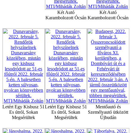
Két Autó
Két Autó
Karambolozott Ócsán
Karambolozott Ócsán
Letért Egy Kisbusz 51
Letért Egy Kisbusz 51
Mentőautó és
Es útról, Sokan
Es útról, Sokan
Személyautó ütközött
Megsérültek
Megsérültek
Újbudán