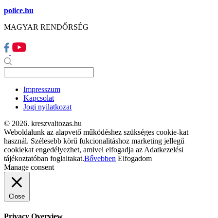
police.hu
MAGYAR RENDŐRSÉG
Impresszum
Kapcsolat
Jogi nyilatkozat
© 2026. kreszvaltozas.hu
Weboldalunk az alapvető működéshez szükséges cookie-kat
használ. Szélesebb körű fukcionalitáshoz marketing jellegű
cookiekat engedélyezhet, amivel elfogadja az Adatkezelési
tájékoztatóban foglaltakat.
Bővebben
Elfogadom
Manage consent
Close
Privacy Overview