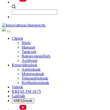
Cikkek
Hírek
Magazin
Tanácsok
Baleset-megelőzés
Archívum
Kreszváltozások
Autósoknak
Motorosoknak
Teherautósoknak
Kerékpárosoknak
Videók
KRESZ FM 19.75
Galériák
KRESZkerék