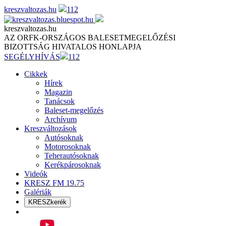
Skip
kreszvaltozas.hu
112
to
content
kreszvaltozas.hu
AZ ORFK-ORSZÁGOS BALESETMEGELŐZÉSI
BIZOTTSÁG HIVATALOS HONLAPJA
SEGÉLYHÍVÁS
112
Cikkek
Hírek
Magazin
Tanácsok
Baleset-megelőzés
Archívum
Kreszváltozások
Autósoknak
Motorosoknak
Teherautósoknak
Kerékpárosoknak
Videók
KRESZ FM 19.75
Galériák
KRESZkerék